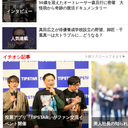
50歳を迎えたオートレーサー森且行に密着 大
怪我から奇跡の復活ドキュメンタリー
インタビュー
真田広之が俳優養成学校設立の野望、師匠・千
葉真一は大トラブルに…どうなる？
人気連載
イチオシ記事
※横スクロールできます▶
投票アプリ「TIPSTAR」がファン交流イ
ベント開催
美人社長の知られ