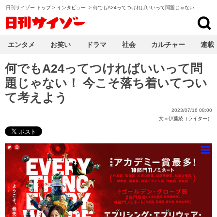
日刊サイゾー トップ
>
インタビュー
>
何でもA24ってつければいいって問題じゃない
日刊サイゾー
エンタメ
お笑い
ドラマ
社会
カルチャー
連載
何でもA24ってつければいいって問
題じゃない！ 今こそ落ち着いてつい
て考えよう
2023/07/16 08:00
文＝
伊藤綾（ライター）