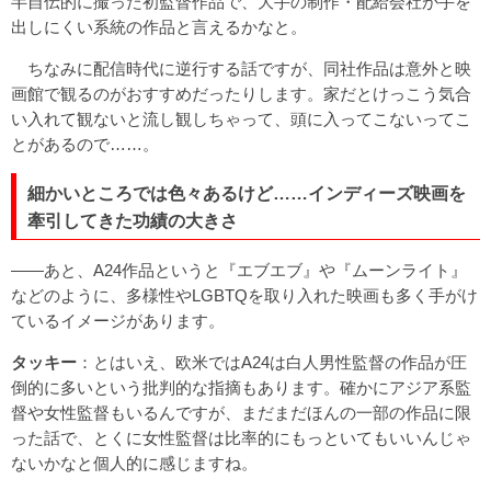
半自伝的に撮った初監督作品で、大手の制作・配給会社が手を
出しにくい系統の作品と言えるかなと。
ちなみに配信時代に逆行する話ですが、同社作品は意外と映
画館で観るのがおすすめだったりします。家だとけっこう気合
い入れて観ないと流し観しちゃって、頭に入ってこないってこ
とがあるので……。
細かいところでは色々あるけど……インディーズ映画を
牽引してきた功績の大きさ
――あと、A24作品というと『エブエブ』や『ムーンライト』
などのように、多様性やLGBTQを取り入れた映画も多く手がけ
ているイメージがあります。
タッキー
：とはいえ、欧米ではA24は白人男性監督の作品が圧
倒的に多いという批判的な指摘もあります。確かにアジア系監
督や女性監督もいるんですが、まだまだほんの一部の作品に限
った話で、とくに女性監督は比率的にもっといてもいいんじゃ
ないかなと個人的に感じますね。