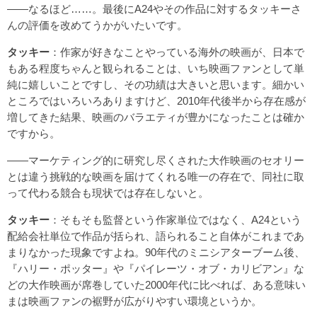
――なるほど……。最後にA24やその作品に対するタッキーさ
んの評価を改めてうかがいたいです。
タッキー
：作家が好きなことやっている海外の映画が、日本で
もある程度ちゃんと観られることは、いち映画ファンとして単
純に嬉しいことですし、その功績は大きいと思います。細かい
ところではいろいろありますけど、2010年代後半から存在感が
増してきた結果、映画のバラエティが豊かになったことは確か
ですから。
――マーケティング的に研究し尽くされた大作映画のセオリー
とは違う挑戦的な映画を届けてくれる唯一の存在で、同社に取
って代わる競合も現状では存在しないと。
タッキー
：そもそも監督という作家単位ではなく、A24という
配給会社単位で作品が括られ、語られること自体がこれまであ
まりなかった現象ですよね。90年代のミニシアターブーム後、
『ハリー・ポッター』や『パイレーツ・オブ・カリビアン』な
どの大作映画が席巻していた2000年代に比べれば、ある意味い
まは映画ファンの裾野が広がりやすい環境というか。