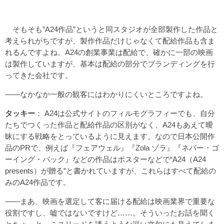
そもそも”A24作品”というと同スタジオが全部製作した作品と
考えられがちですが、製作作品だけじゃなくて配給作品も含ま
れるんですよね。A24の創業事業は配給で、確かに一部の映画
は製作していますが、基本は配給の部分でブランディングを行
ってきた会社です。
――なかなか一般の観客にはわかりにくいところですよね。
タッキー
： A24は公式サイトのフィルモグラフィーでも、自分
たちでつくった作品と配給作品の区別がなく、A24もあえて曖
昧にする戦略をとっているように見えます。なので日本公開作
品のPRで、例えば『フェアウェル』『Zola ゾラ』『ネバー・ゴ
ーイング・バック』などの作品はポスターなどで“A24（A24
presents）が贈る”と書かれていますが、これらはすべて配給の
みのA24作品です。
――まあ、映画を選定して客に届ける配給は映画業界で重要な
役割ですし、嘘ではないですけど……。そういったお話を聞く