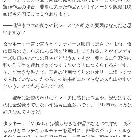
製作作品の場合、非常に尖った作品というイメージや認識は映
画好きの間でけっこうあります。
――批評家ウケの良さや賞レースでの強さの要因はなんだと思
いますか？
タッキー
：一言で言うとインディーズ映画っぽさですよね。僕
は日常のそこら辺にある話を映画にしてくれることがインディ
ーズ映画のひとつの良さだと思うんですが、要するに作家性の
強い作り手を連れてきてつくりたいようにつくらせるんです。
そこが大きな魅力で、王道の映画づくりのセオリーに沿ってつ
くられていない。だからこそ結果的にハマらない人も出やすい
ということでもあるんですが。
――確かに話題のわりにイマイチに感じた作品や、観たはずな
のに全然覚えていない作品も正直多いです。『Mid90s』とかは
好きなんですけど。
タッキー
：『Mid90s』は僕も好きな作品のひとつですが、あれ
もわりとニッチなカルチャーを題材に、俳優のジョナ・ヒルが