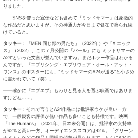
りました。
――SNSを使った宣伝なども含めて『ミッドサマー』は象徴的
な作品だと思いますが、その神通力が今日まで健在で擦られ続
けていると。
タッキー
：『MEN 同じ顔の男たち』（2022年）や『X エック
ス』（2022）、この７月公開の『パール』にも“ミッドサマーの
A24”といった文言が並んでいますね。まだホラー作品はわかる
んですが、『エブリシング・エブリウェア・オール・アット・
ワンス』のポスターにも、“ミッドサマーのA24が送る”と小さめ
に書かれていて（笑）。
――確かに『エブエブ』もわりと見る人を選ぶ映画ではありま
すけどね……。
タッキー
：それで言うとA24作品には批評家ウケが良い一方
で、一般観客の評価が低い作品も多いことも特徴です。映画
『The Humans』（2021年、日本未公開）は、批評家の支持率
が92％と高い一方、オーディエンススコアは42％。『グリーン
ナイト』などの作品も同様の傾向が見られます。とくにA24の