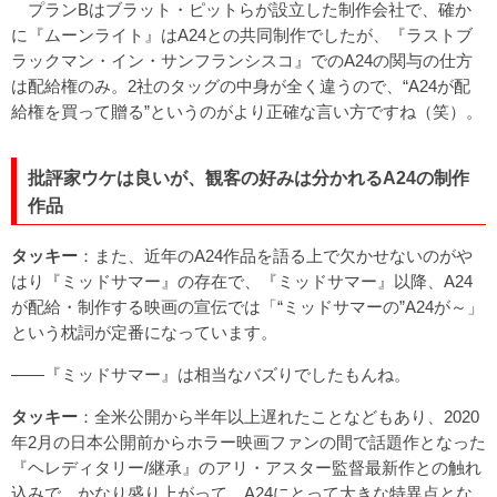
プランBはブラット・ピットらが設立した制作会社で、確か
に『ムーンライト』はA24との共同制作でしたが、『ラストブ
ラックマン・イン・サンフランシスコ』でのA24の関与の仕方
は配給権のみ。2社のタッグの中身が全く違うので、“A24が配
給権を買って贈る”というのがより正確な言い方ですね（笑）。
批評家ウケは良いが、観客の好みは分かれるA24の制作
作品
タッキー
：また、近年のA24作品を語る上で欠かせないのがや
はり『ミッドサマー』の存在で、『ミッドサマー』以降、A24
が配給・制作する映画の宣伝では「“ミッドサマーの”A24が～」
という枕詞が定番になっています。
――『ミッドサマー』は相当なバズりでしたもんね。
タッキー
：全米公開から半年以上遅れたことなどもあり、2020
年2月の日本公開前からホラー映画ファンの間で話題作となった
『ヘレディタリー/継承』のアリ・アスター監督最新作との触れ
込みで、かなり盛り上がって。A24にとって大きな特異点とな