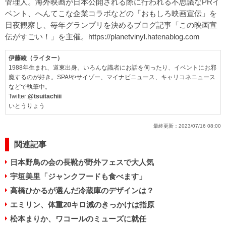
管理人。海外映画が日本公開される際に行われる不思議なPRイ
ベント、へんてこな企業コラボなどの「おもしろ映画宣伝」を
日夜観察し、毎年グランプリを決めるブログ記事「この映画宣
伝がすごい！」を主催。
https://planetvinyl.hatenablog.com
伊藤綾（ライター）
1988年生まれ、道東出身。いろんな識者にお話を伺ったり、イベントにお邪
魔するのが好き。SPA!やサイゾー、マイナビニュース、キャリコネニュース
などで執筆中。
Twitter:
@tsuitachiii
いとうりょう
最終更新：
2023/07/16 08:00
関連記事
日本野鳥の会の長靴が野外フェスで大人気
宇垣美里「ジャンクフードも食べます」
高橋ひかるが選んだ冷蔵庫のデザインは？
エミリン、体重20キロ減のきっかけは指原
松本まりか、ワコールのミューズに就任