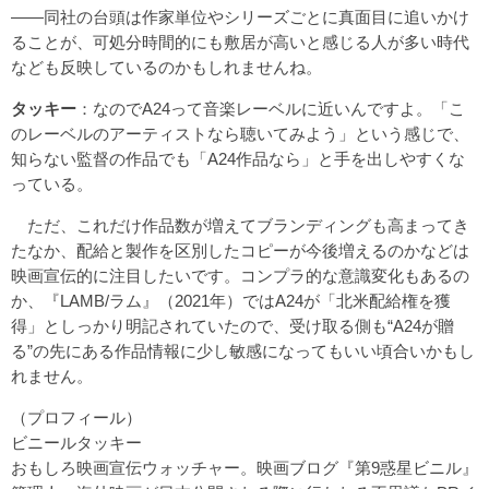
――同社の台頭は作家単位やシリーズごとに真面目に追いかけ
ることが、可処分時間的にも敷居が高いと感じる人が多い時代
なども反映しているのかもしれませんね。
タッキー
：なのでA24って音楽レーベルに近いんですよ。「こ
のレーベルのアーティストなら聴いてみよう」という感じで、
知らない監督の作品でも「A24作品なら」と手を出しやすくな
っている。
ただ、これだけ作品数が増えてブランディングも高まってき
たなか、配給と製作を区別したコピーが今後増えるのかなどは
映画宣伝的に注目したいです。コンプラ的な意識変化もあるの
か、『LAMB/ラム』（2021年）ではA24が「北米配給権を獲
得」としっかり明記されていたので、受け取る側も“A24が贈
る”の先にある作品情報に少し敏感になってもいい頃合いかもし
れません。
（プロフィール）
ビニールタッキー
おもしろ映画宣伝ウォッチャー。映画ブログ『第9惑星ビニル』