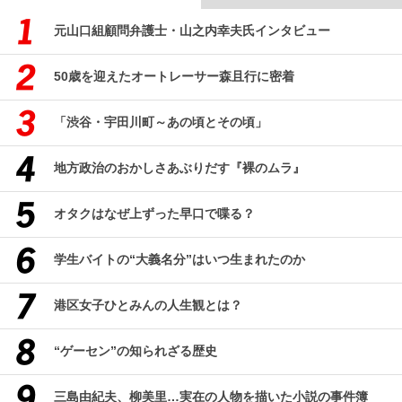
元山口組顧問弁護士・山之内幸夫氏インタビュー
50歳を迎えたオートレーサー森且行に密着
「渋谷・宇田川町～あの頃とその頃」
地方政治のおかしさあぶりだす『裸のムラ』
オタクはなぜ上ずった早口で喋る？
学生バイトの“大義名分”はいつ生まれたのか
港区女子ひとみんの人生観とは？
“ゲーセン”の知られざる歴史
三島由紀夫、柳美里…実在の人物を描いた小説の事件簿