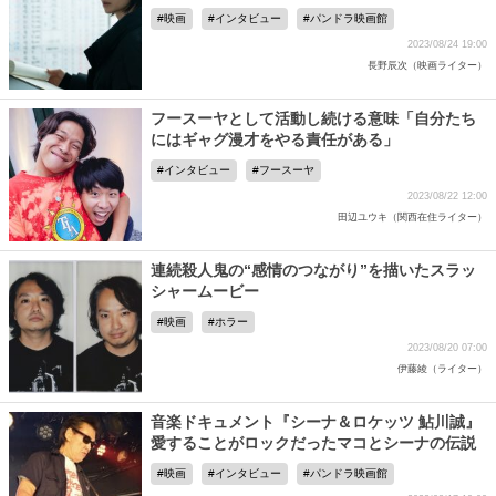
映画
インタビュー
パンドラ映画館
2023/08/24 19:00
長野辰次（映画ライター）
フースーヤとして活動し続ける意味「自分たち
にはギャグ漫才をやる責任がある」
インタビュー
フースーヤ
2023/08/22 12:00
田辺ユウキ（関西在住ライター）
連続殺人鬼の“感情のつながり”を描いたスラッ
シャームービー
映画
ホラー
2023/08/20 07:00
伊藤綾（ライター）
音楽ドキュメント『シーナ＆ロケッツ 鮎川誠』
愛することがロックだったマコとシーナの伝説
映画
インタビュー
パンドラ映画館