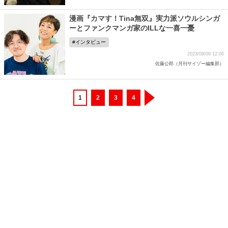
漫画『カマす！Tina無双』実力派ソウルシンガ
ーとファンクマンガ家のILLな一喜一憂
インタビュー
2023/08/09 12:00
佐藤公郎（月刊サイゾー編集部）
1
2
3
4