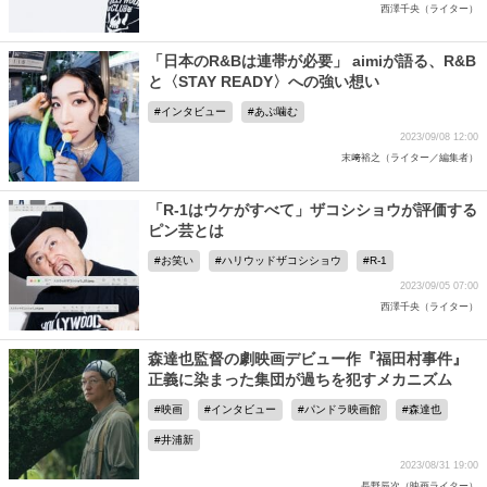
西澤千央（ライター）
「日本のR&Bは連帯が必要」 aimiが語る、R&B
と〈STAY READY〉への強い想い
インタビュー
あぷ噛む
2023/09/08 12:00
末﨑裕之（ライター／編集者）
「R-1はウケがすべて」ザコシショウが評価する
ピン芸とは
お笑い
ハリウッドザコシショウ
R-1
2023/09/05 07:00
西澤千央（ライター）
森達也監督の劇映画デビュー作『福田村事件』
正義に染まった集団が過ちを犯すメカニズム
映画
インタビュー
パンドラ映画館
森達也
井浦新
2023/08/31 19:00
長野辰次（映画ライター）