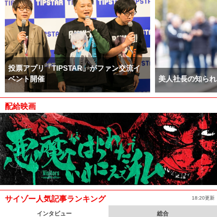
投票アプリ「TIPSTAR」がファン交流イ
ベント開催
美人社長の知られ
配給映画
サイゾー人気記事ランキング
18:20更新
インタビュー
総合