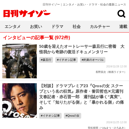
日刊サイゾー｜エンタメ・お笑い・ドラマ・社会の最新ニュース
日刊サイゾー
エンタメ
お笑い
ドラマ
社会
カルチャー
連載
インタビューの記事一覧 (972件)
50歳を迎えたオートレーサー森且行に密着 大
怪我から奇跡の復活ドキュメンタリー
森且行
イチオシ記事
約束のオーバル
2024/11/28 12:00
長野辰次（映画ライター）
【対談】ドラマプレミア23『Qrosの女 スクー
プという名の狂気』原作者・誉田哲也✕元週刊
文春記者・赤石晋一郎 週刊誌が暴く“真実”、
そして「知りたがる側」と「暴かれる側」の痛
み
イチオシ記事
Qrosの女
2024/11/25 12:00
常松裕明（つねまつ・ひろあき）