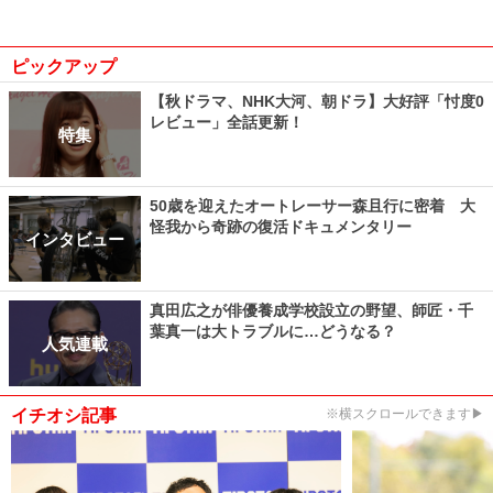
ピックアップ
【秋ドラマ、NHK大河、朝ドラ】大好評「忖度0
レビュー」全話更新！
特集
50歳を迎えたオートレーサー森且行に密着 大
怪我から奇跡の復活ドキュメンタリー
インタビュー
真田広之が俳優養成学校設立の野望、師匠・千
葉真一は大トラブルに…どうなる？
人気連載
イチオシ記事
※横スクロールできます▶