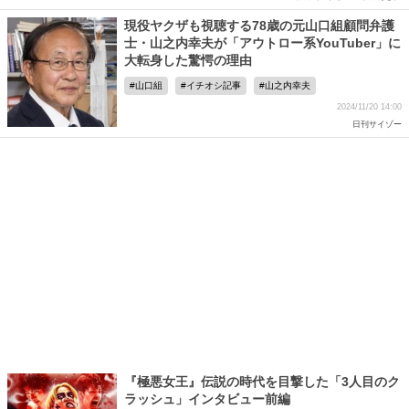
現役ヤクザも視聴する78歳の元山口組顧問弁護
士・山之内幸夫が「アウトロー系YouTuber」に
大転身した驚愕の理由
山口組
イチオシ記事
山之内幸夫
2024/11/20 14:00
日刊サイゾー
『極悪女王』伝説の時代を目撃した「3人目のク
ラッシュ」インタビュー前編