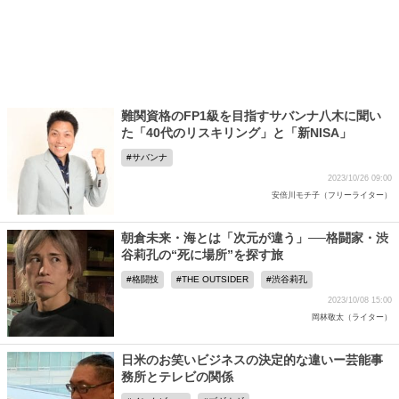
難関資格のFP1級を目指すサバンナ八木に聞い
た「40代のリスキリング」と「新NISA」
サバンナ
2023/10/26 09:00
安倍川モチ子（フリーライター）
朝倉未来・海とは「次元が違う」──格闘家・渋
谷莉孔の“死に場所”を探す旅
格闘技
THE OUTSIDER
渋谷莉孔
2023/10/08 15:00
岡林敬太（ライター）
日米のお笑いビジネスの決定的な違いー芸能事
務所とテレビの関係