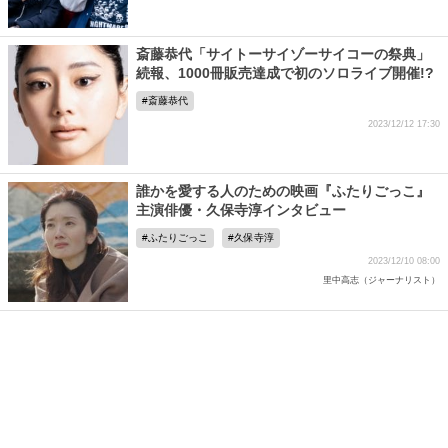
斎藤恭代「サイトーサイゾーサイコーの祭典」
続報、1000冊販売達成で初のソロライブ開催!?
斎藤恭代
2023/12/12 17:30
誰かを愛する人のための映画『ふたりごっこ』
主演俳優・久保寺淳インタビュー
ふたりごっこ
久保寺淳
2023/12/10 08:00
里中高志（ジャーナリスト）