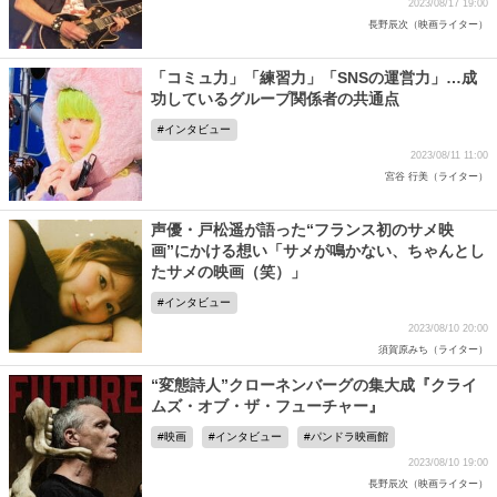
2023/08/17 19:00
長野辰次（映画ライター）
「コミュ力」「練習力」「SNSの運営力」…成
功しているグループ関係者の共通点
インタビュー
2023/08/11 11:00
宮谷 行美（ライター）
声優・戸松遥が語った“フランス初のサメ映
画”にかける想い「サメが鳴かない、ちゃんとし
たサメの映画（笑）」
インタビュー
2023/08/10 20:00
須賀原みち（ライター）
“変態詩人”クローネンバーグの集大成『クライ
ムズ・オブ・ザ・フューチャー』
映画
インタビュー
パンドラ映画館
2023/08/10 19:00
長野辰次（映画ライター）