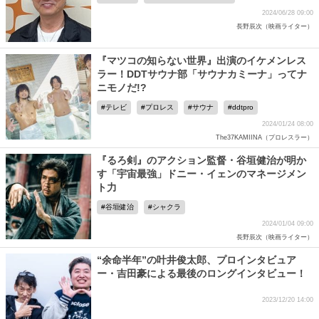
2024/06/28 09:00
長野辰次（映画ライター）
『マツコの知らない世界』出演のイケメンレス
ラー！DDTサウナ部「サウナカミーナ」ってナ
ニモノだ!?
テレビ
プロレス
サウナ
ddtpro
2024/01/24 08:00
The37KAMIINA（プロレスラー）
『るろ剣』のアクション監督・谷垣健治が明か
す「宇宙最強」ドニー・イェンのマネージメン
ト力
谷垣健治
シャクラ
2024/01/04 09:00
長野辰次（映画ライター）
“余命半年”の叶井俊太郎、プロインタビュア
ー・吉田豪による最後のロングインタビュー！
2023/12/20 14:00