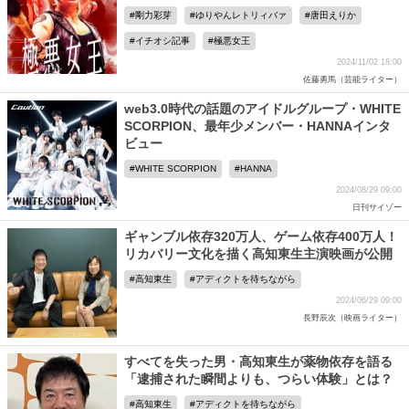
剛力彩芽
ゆりやんレトリィバァ
唐田えりか
イチオシ記事
極悪女王
2024/11/02 18:00
佐藤勇馬（芸能ライター）
web3.0時代の話題のアイドルグループ・WHITE
SCORPION、最年少メンバー・HANNAインタ
ビュー
WHITE SCORPION
HANNA
2024/08/29 09:00
日刊サイゾー
ギャンブル依存320万人、ゲーム依存400万人！
リカバリー文化を描く高知東生主演映画が公開
高知東生
アディクトを待ちながら
2024/06/29 09:00
長野辰次（映画ライター）
すべてを失った男・高知東生が薬物依存を語る
「逮捕された瞬間よりも、つらい体験」とは？
高知東生
アディクトを待ちながら