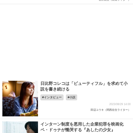
日比野コレコは「ビューティフル」を求めて小
説を書き続ける
インタビュー
小説
2023/08/29 14:00
田辺ユウキ（関西在住ライター）
インターン制度を悪用した企業犯罪を映画化
ペ・ドゥナが慟哭する『あしたの少女』