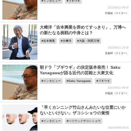
インタビュー
ブギウギ
2023/09/22 06:00
伊藤綾（ライター）
大﨑洋「吉本興業を辞めてすっきり」、万博へ
の新たなる挑戦の中身とは？
吉本興業
大﨑洋
大阪・関西万博
2023/09/21 18:30
斎藤岬（ライター）
朝ドラ「ブギウギ」の決定版本発売！ Saku
Yanagawaが語る近代の芸能と大衆文化
インタビュー
Saku Yanagawa
ブギウギ
2023/09/21 06:00
伊藤綾（ライター）
「早くカンニング竹山さんみたいな位置にいか
ないといけない」ザコシショウの覚悟
インタビュー
ハリウッドザコシショウ
2023/09/09 20:00