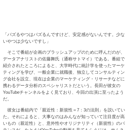
「バズるやつはバズるんですけど、安定感がないんです。少な
いやつは少ないですし」
そこで番組が企画のブラッシュアップのために呼んだのが、
データアナリストの佐藤舞氏（通称サトマイ）である。番組で
紹介されたところによると、大学時代に統計学を使ったマーケ
ティングを学び、一般企業に就職後、独立してコンサルティン
グ会社を設立、現在は企業のマーケティング・リサーチなどに
携わるデータ分析のスペシャリストだという。長田が彼女の
YouTubeチャンネルをよく見ており、今回の出演に至ったよう
だ。
彼女は番組内で「親近性：新規性＝7：3の法則」を説いてい
た。それによると、大事なのはみんなが知っていて注目度が高
いもの（親近性）と、意外性やオリジナリティ（新規性）のバ
ランスだ。たとえばYouTubeの動画を見てもらうには、サムネ