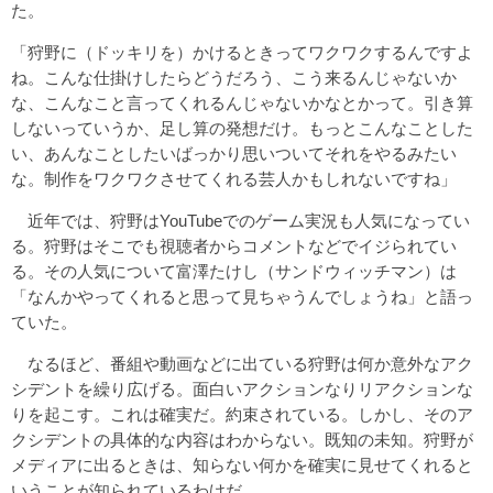
た。
「狩野に（ドッキリを）かけるときってワクワクするんですよ
ね。こんな仕掛けしたらどうだろう、こう来るんじゃないか
な、こんなこと言ってくれるんじゃないかなとかって。引き算
しないっていうか、足し算の発想だけ。もっとこんなことした
い、あんなことしたいばっかり思いついてそれをやるみたい
な。制作をワクワクさせてくれる芸人かもしれないですね」
近年では、狩野はYouTubeでのゲーム実況も人気になってい
る。狩野はそこでも視聴者からコメントなどでイジられてい
る。その人気について富澤たけし（サンドウィッチマン）は
「なんかやってくれると思って見ちゃうんでしょうね」と語っ
ていた。
なるほど、番組や動画などに出ている狩野は何か意外なアク
シデントを繰り広げる。面白いアクションなりリアクションな
りを起こす。これは確実だ。約束されている。しかし、そのア
クシデントの具体的な内容はわからない。既知の未知。狩野が
メディアに出るときは、知らない何かを確実に見せてくれると
いうことが知られているわけだ。