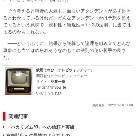
そう考えると狩野の人気も、面白いアクシデントが必ず起き
るとわかっているけれど、どんなアクシデントかは予想を超え
てくるという意味で「親和性：新規性＝7：3の法則」に当ては
まるのかもしれない。
――というふうに、結果から逆算して論理を組み立てどんな
事象にも当てはめられそうなのもこの法則の使い勝手の良さ
だ。
飲用てれび（テレビウォッチャー）
関西在住のテレビウォッチャー。
サイト：
記事一覧
Twitter:
@inyou_te
いんようてれび
最終更新：
2023/07/18 07:00
関連記事
「バカリズム印」への信頼と実績
有吉弘行への畏怖のようなもの