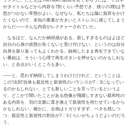
やタイトルなどから内容を7割くらい予想でき、残りの3割は予
想がつかない常態がよい。なぜなら、私たちは脳に負荷をかけ
たくないので、未知の要素が大きいとストレスに感じてしまう
からだ――そんな内容がレクチャーされていた。
なるほど、なんだか納得感がある。新しすぎるものはよほど
自分の心身の状態が良くないと受け付けない、というのは自分
自身を振り返ってもよくわかる。録画したまま再生できていな
い番組は、そういう心理で再生ボタンを押せないのかもしれな
い、と合点がいくところも多い。
――と、思わず納得してしまうわけだけれど、ということは、
この“法則”自体も親近性と新規性のバランスが7：3になってい
るのかもしれない。とても新しいことを言っているというよ
り、どこかで聞いたことがある想像が飛躍しすぎない親和性の
ある内容を、別の文脈に置き換えて新規性を持たせているから
かもしれない。確かに、企画はトガりすぎず、ベタを残しつ
つ、親近性と新規性の割合が7：3ぐらいがちょうどよいのだろ
う。