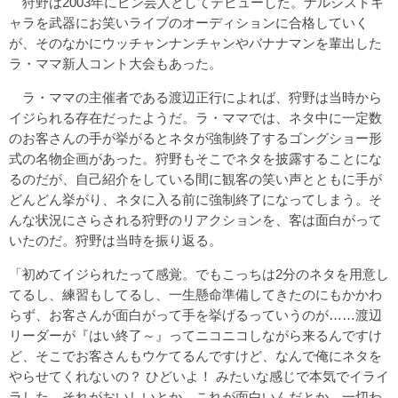
狩野は2003年にピン芸人としてデビューした。ナルシストキ
ャラを武器にお笑いライブのオーディションに合格していく
が、そのなかにウッチャンナンチャンやバナナマンを輩出した
ラ・ママ新人コント大会もあった。
ラ・ママの主催者である渡辺正行によれば、狩野は当時から
イジられる存在だったようだ。ラ・ママでは、ネタ中に一定数
のお客さんの手が挙がるとネタが強制終了するゴングショー形
式の名物企画があった。狩野もそこでネタを披露することにな
るのだが、自己紹介をしている間に観客の笑い声とともに手が
どんどん挙がり、ネタに入る前に強制終了になってしまう。そ
んな状況にさらされる狩野のリアクションを、客は面白がって
いたのだ。狩野は当時を振り返る。
「初めてイジられたって感覚。でもこっちは2分のネタを用意し
てるし、練習もしてるし、一生懸命準備してきたのにもかかわ
らず、お客さんが面白がって手を挙げるっていうのが……渡辺
リーダーが『はい終了～』ってニコニコしながら来るんですけ
ど、そこでお客さんもウケてるんですけど、なんで俺にネタを
やらせてくれないの？ ひどいよ！ みたいな感じで本気でイライ
ラした。それがおいしいとか、これが面白いんだとか、一切わ