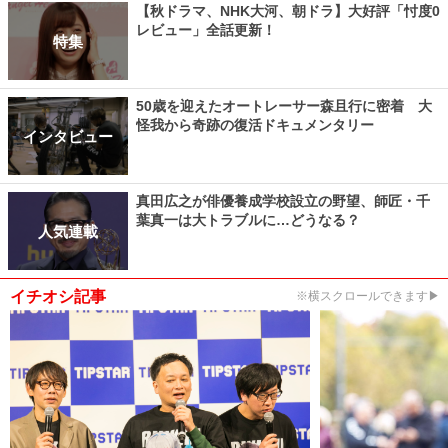
【秋ドラマ、NHK大河、朝ドラ】大好評「忖度0
レビュー」全話更新！
特集
50歳を迎えたオートレーサー森且行に密着 大
怪我から奇跡の復活ドキュメンタリー
インタビュー
真田広之が俳優養成学校設立の野望、師匠・千
葉真一は大トラブルに…どうなる？
人気連載
イチオシ記事
※横スクロールできます▶