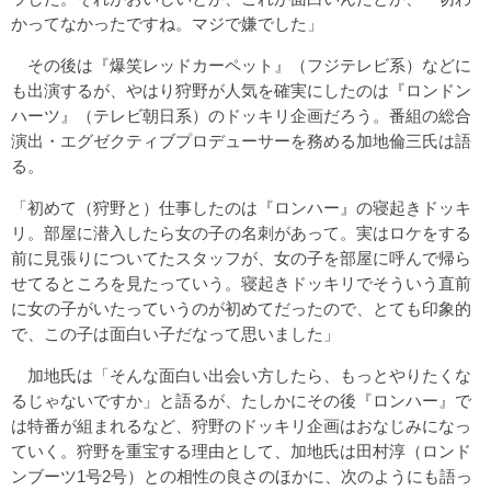
かってなかったですね。マジで嫌でした」
その後は『爆笑レッドカーペット』（フジテレビ系）などに
も出演するが、やはり狩野が人気を確実にしたのは『ロンドン
ハーツ』（テレビ朝日系）のドッキリ企画だろう。番組の総合
演出・エグゼクティブプロデューサーを務める加地倫三氏は語
る。
「初めて（狩野と）仕事したのは『ロンハー』の寝起きドッキ
リ。部屋に潜入したら女の子の名刺があって。実はロケをする
前に見張りについてたスタッフが、女の子を部屋に呼んで帰ら
せてるところを見たっていう。寝起きドッキリでそういう直前
に女の子がいたっていうのが初めてだったので、とても印象的
で、この子は面白い子だなって思いました」
加地氏は「そんな面白い出会い方したら、もっとやりたくな
るじゃないですか」と語るが、たしかにその後『ロンハー』で
は特番が組まれるなど、狩野のドッキリ企画はおなじみになっ
ていく。狩野を重宝する理由として、加地氏は田村淳（ロンド
ンブーツ1号2号）との相性の良さのほかに、次のようにも語っ