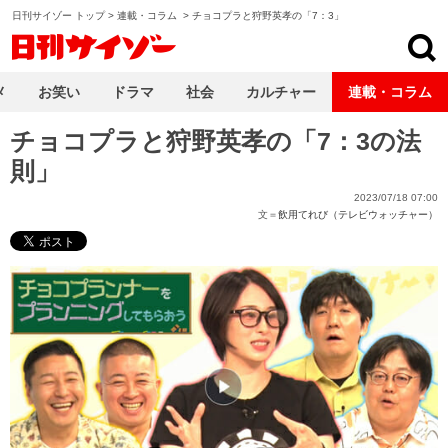
日刊サイゾー トップ
>
連載・コラム
>
チョコプラと狩野英孝の「7：3」
日刊サイゾー
メ
お笑い
ドラマ
社会
カルチャー
連載・コラム
チョコプラと狩野英孝の「7：3の法
則」
2023/07/18 07:00
文＝
飲用てれび（テレビウォッチャー）