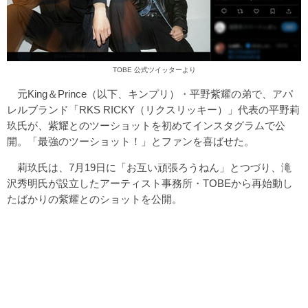
TOBE 公式ツイッターより
元King＆Prince（以下、キンプリ）・平野紫耀の弟で、アパ
レルブランド「RKS RICKY（リクスリッキー）」代表の平野莉
玖氏が、紫耀とのツーショットを初めてインスタグラムで公
開。「最強のツーショット！」とファンを喜ばせた。
莉玖氏は、7月19日に「お互い頑張ろうねん」とつづり、滝
沢秀明氏が設立したアーティスト事務所・TOBEから再始動し
たばかりの紫耀とのショットを公開。