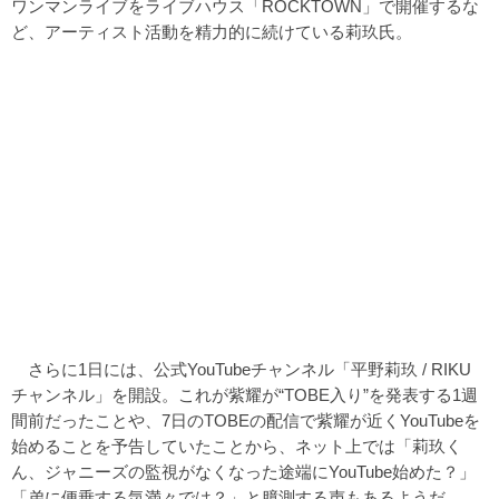
ワンマンライブをライブハウス「ROCKTOWN」で開催するな
ど、アーティスト活動を精力的に続けている莉玖氏。
さらに1日には、公式YouTubeチャンネル「平野莉玖 / RIKU
チャンネル」を開設。これが紫耀が“TOBE入り”を発表する1週
間前だったことや、7日のTOBEの配信で紫耀が近くYouTubeを
始めることを予告していたことから、ネット上では「莉玖く
ん、ジャニーズの監視がなくなった途端にYouTube始めた？」
「弟に便乗する気満々では？」と臆測する声もあるようだ。