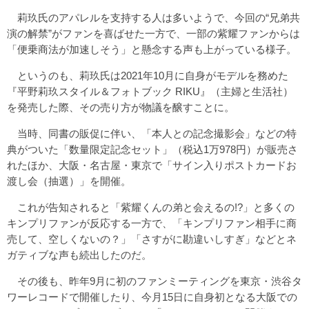
莉玖氏のアパレルを支持する人は多いようで、今回の“兄弟共
演の解禁”がファンを喜ばせた一方で、一部の紫耀ファンからは
「便乗商法が加速しそう」と懸念する声も上がっている様子。
というのも、莉玖氏は2021年10月に自身がモデルを務めた
『平野莉玖スタイル＆フォトブック RIKU』（主婦と生活社）
を発売した際、その売り方が物議を醸すことに。
当時、同書の販促に伴い、「本人との記念撮影会」などの特
典がついた「数量限定記念セット」（税込1万978円）が販売さ
れたほか、大阪・名古屋・東京で「サイン入りポストカードお
渡し会（抽選）」を開催。
これが告知されると「紫耀くんの弟と会えるの!?」と多くの
キンプリファンが反応する一方で、「キンプリファン相手に商
売して、空しくないの？」「さすがに勘違いしすぎ」などとネ
ガティブな声も続出したのだ。
その後も、昨年9月に初のファンミーティングを東京・渋谷タ
ワーレコードで開催したり、今月15日に自身初となる大阪での