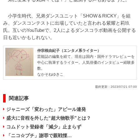
小学生時代、兄弟ダンスユニット「SHOW＆RICKY」を組
み、ダンスコンテストに出場していたと言われる紫耀と莉玖
氏。互いのYouTubeで、2人によるダンスコラボ動画を公開する
日も近いかもしれない。
仲宗根由紀子（エンタメ系ライター）
芸能誌の編集を経て、現在は国内・国外ドラマレビューを
中心に執筆するライター。人気俳優のインタビュー経験多
数。
なかそねゆきこ
最終更新：
2023/07/21 07:00
関連記事
ジャニーズ「変わった」アピール連発
盛大に音程を外した“超大物歌手”とは？
コムドット登録者「減少」止まらず
「ニコ☆プチ」謝罪で親戦慄…