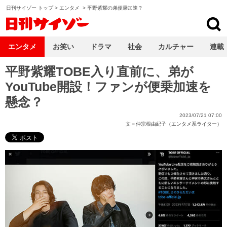
日刊サイゾー トップ
>
エンタメ
>
平野紫耀の弟便乗加速？
日刊サイゾー
エンタメ
お笑い
ドラマ
社会
カルチャー
連載
平野紫耀TOBE入り直前に、弟が
YouTube開設！ファンが便乗加速を
懸念？
2023/07/21 07:00
文＝
仲宗根由紀子（エンタメ系ライター）