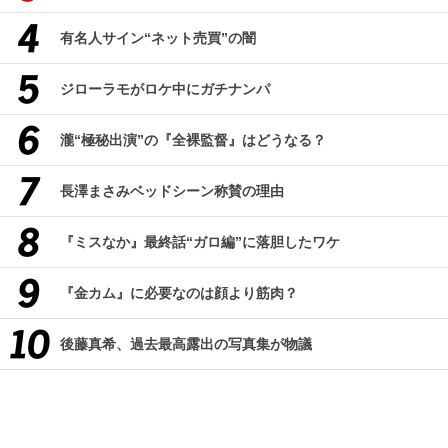
有名人サイン“ネット売買”の闇
ジローラモがロケ中にガチナンパ
瀧“極秘出演”の『全裸監督』はどうなる？
長澤まさみベッドシーン称賛の理由
『ミスなか』最終話“ガロ編”に落胆したワケ
『金カム』に必要なのは顔より筋肉？
後藤真希、過去最高露出の写真集が物議