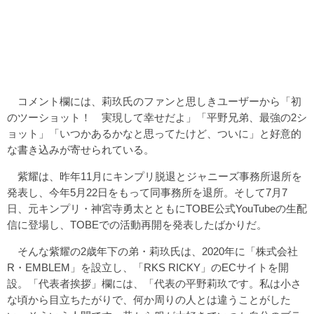
コメント欄には、莉玖氏のファンと思しきユーザーから「初
のツーショット！ 実現して幸せだよ」「平野兄弟、最強の2シ
ョット」「いつかあるかなと思ってたけど、ついに」と好意的
な書き込みが寄せられている。
紫耀は、昨年11月にキンプリ脱退とジャニーズ事務所退所を
発表し、今年5月22日をもって同事務所を退所。そして7月7
日、元キンプリ・神宮寺勇太とともにTOBE公式YouTubeの生配
信に登場し、TOBEでの活動再開を発表したばかりだ。
そんな紫耀の2歳年下の弟・莉玖氏は、2020年に「株式会社
R・EMBLEM」を設立し、「RKS RICKY」のECサイトを開
設。「代表者挨拶」欄には、「代表の平野莉玖です。私は小さ
な頃から目立ちたがりで、何か周りの人とは違うことがした