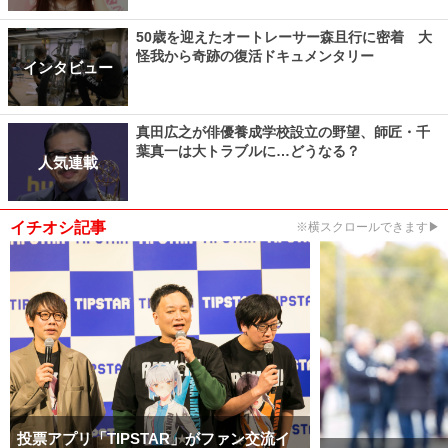
50歳を迎えたオートレーサー森且行に密着 大
怪我から奇跡の復活ドキュメンタリー
インタビュー
真田広之が俳優養成学校設立の野望、師匠・千
葉真一は大トラブルに…どうなる？
人気連載
イチオシ記事
※横スクロールできます▶
投票アプリ「TIPSTAR」がファン交流イ