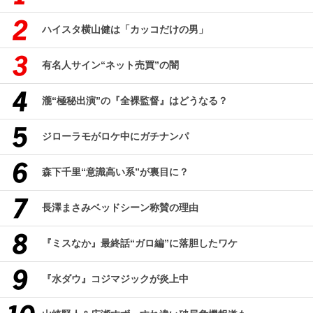
ハイスタ横山健は「カッコだけの男」
有名人サイン“ネット売買”の闇
瀧“極秘出演”の『全裸監督』はどうなる？
ジローラモがロケ中にガチナンパ
森下千里“意識高い系”が裏目に？
長澤まさみベッドシーン称賛の理由
『ミスなか』最終話“ガロ編”に落胆したワケ
『水ダウ』コジマジックが炎上中