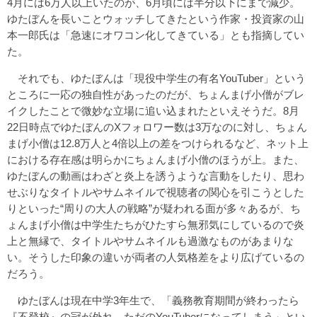
4月には6万人以上いたのが、6月頃には半分以下にまで減少。
ゆたぼんを長いことウォッチしてきたという作家・投資家の山
本一郎氏は「急速にオワコン化してきている」とも指摘してい
た。
それでも、ゆたぼんは「現役中学生の有名YouTuber」という
ところに一応の独自性があったのだが、ちょんまげ小僧がブレ
イクしたことで微妙な立場に追い込まれたといえそうだ。8月
22日時点でゆたぼんのXフォロワー数は3万なのに対し、ちょん
まげ小僧は12.8万人と4倍以上の差をつけられるなど、ネット上
における存在感は明らかにちょんまげ小僧のほうが上。また、
ゆたぼんの動画はわざと炎上を誘うような言動をしたり、思わ
せぶりなタイトルやサムネイルで視聴者の関心を引こうとした
りといった“周りの大人の戦略”が疑われる面が多々あるが、ち
ょんまげ小僧は中学生たちがひたすら無邪気にしているので炎
上と無縁で、タイトルやサムネイルも過激なものがあまりな
い。そうした印象の違いが両者の人気格差をより広げているの
だろう。
ゆたぼんは現在中学3年生で、「義務教育期間が終わったら
『不登校』の冠が外れ、ただのYouTuberになってしまう」とい