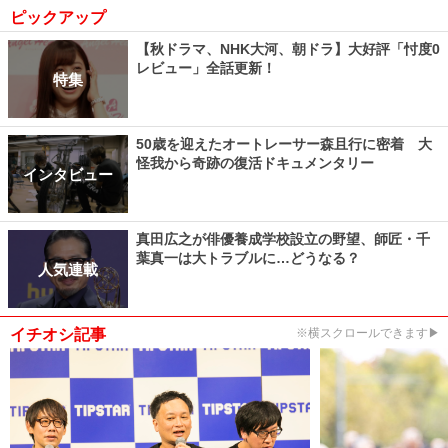
ピックアップ
【秋ドラマ、NHK大河、朝ドラ】大好評「忖度0
レビュー」全話更新！
特集
50歳を迎えたオートレーサー森且行に密着 大
怪我から奇跡の復活ドキュメンタリー
インタビュー
真田広之が俳優養成学校設立の野望、師匠・千
葉真一は大トラブルに…どうなる？
人気連載
イチオシ記事
※横スクロールできます▶