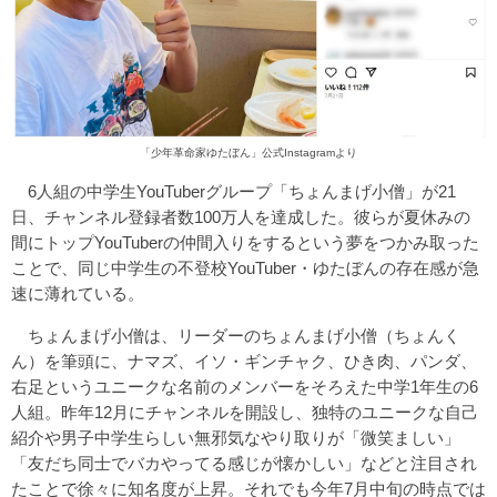
「少年革命家ゆたぼん」公式Instagram
より
6人組の中学生YouTuberグループ「ちょんまげ小僧」が21
日、チャンネル登録者数100万人を達成した。彼らが夏休みの
間にトップYouTuberの仲間入りをするという夢をつかみ取った
ことで、同じ中学生の不登校YouTuber・ゆたぼんの存在感が急
速に薄れている。
ちょんまげ小僧は、リーダーのちょんまげ小僧（ちょんく
ん）を筆頭に、ナマズ、イソ・ギンチャク、ひき肉、パンダ、
右足というユニークな名前のメンバーをそろえた中学1年生の6
人組。昨年12月にチャンネルを開設し、独特のユニークな自己
紹介や男子中学生らしい無邪気なやり取りが「微笑ましい」
「友だち同士でバカやってる感じが懐かしい」などと注目され
たことで徐々に知名度が上昇。それでも今年7月中旬の時点では