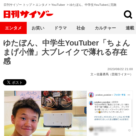
日刊サイゾー トップ
>
エンタメ
>
YouTuber
>
ゆたぼん、中学生YouTuberに完敗
日刊サイゾー
エンタメ
お笑い
ドラマ
社会
カルチャー
連載
ゆたぼん、中学生YouTuber「ちょん
まげ小僧」大ブレイクで薄れる存在
感
2023/08/22 21:00
文＝
佐藤勇馬（芸能ライター）