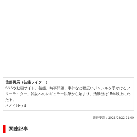
佐藤勇馬（芸能ライター）
SNSや動画サイト、芸能、時事問題、事件など幅広いジャンルを手がけるフ
リーライター。雑誌へのレギュラー執筆から始まり、活動歴は15年以上にわ
たる。
さとうゆうま
最終更新：
2023/08/22 21:00
関連記事