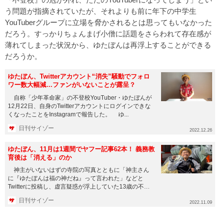
う問題が指摘されていたが、それよりも前に年下の中学生
YouTuberグループに立場を脅かされるとは思ってもいなかった
だろう。すっかりちょんまげ小僧に話題をさらわれて存在感が
薄れてしまった状況から、ゆたぼんは再浮上することができる
だろうか。
ゆたぼん、Twitterアカウント“消失”騒動でフォロ
ワー数大幅減…ファンがいないことが露呈？
自称「少年革命家」の不登校YouTuber・ゆたぼんが
12月22日、自身のTwitterアカウントにログインできな
くなったことをInstagramで報告した。 ゆ...
日刊サイゾー
2022.12.26
ゆたぼん、11月は1週間でヤフー記事62本！ 義務教
育後は「消える」のか
神主がいないはずの寺院の写真とともに「神主さん
に『ゆたぼんは福の神だね』って言われた」などと
Twitterに投稿し、虚言疑惑が浮上していた13歳の不登
校YouTube...
日刊サイゾー
2022.11.09