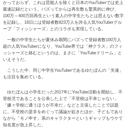
かっておらず、これは芸能人を除くと日本のYouTuberでは史上
最速記録だという。バズってからは再生数も驚異的に伸び、
100万～400万回再生という素人の中学生たちとは思えない数字
を記録し、18日には登録者数823万人を誇る人気YouTuberグル
ープ「フィッシャーズ」とのコラボも実現している。
一般の中学生たちが夏休み期間にバズって登録者数100万人
超の人気YouTuberになり、YouTube界では「神クラス」のフィ
ッシャーズと絡むというのは、まさに「YouTubeドリーム」と
いえそうだ。
こうした中、同じ中学生YouTuberであるゆたぼんの「失速」
も注目を集めている。
ゆたぼんは小学生だった2017年にYouTube活動を開始し、不
登校児であることを公表した上で「不登校は不幸じゃない」
「嫌々学校に通うほうが不幸だ」などと主張したことで話題
に。不登校の是非をめぐって議論が起きたほか、子どもであり
ながら「モノ申す」系のキャラクターというギャップもウケて
知名度が急上昇した。