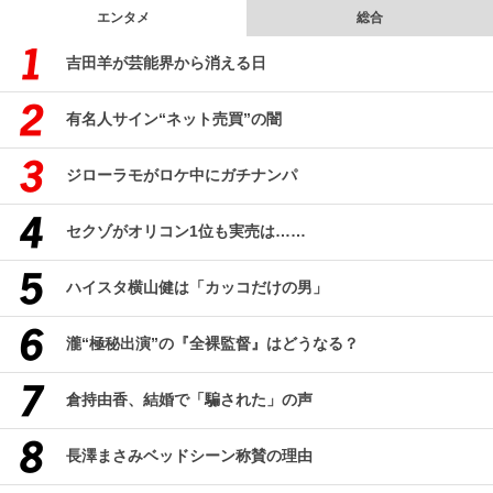
エンタメ
総合
吉田羊が芸能界から消える日
有名人サイン“ネット売買”の闇
ジローラモがロケ中にガチナンパ
セクゾがオリコン1位も実売は……
ハイスタ横山健は「カッコだけの男」
瀧“極秘出演”の『全裸監督』はどうなる？
倉持由香、結婚で「騙された」の声
長澤まさみベッドシーン称賛の理由