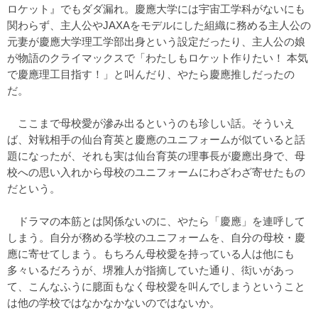
ロケット』でもダダ漏れ。慶應大学には宇宙工学科がないにも
関わらず、主人公やJAXAをモデルにした組織に務める主人公の
元妻が慶應大学理工学部出身という設定だったり、主人公の娘
が物語のクライマックスで「わたしもロケット作りたい！ 本気
で慶應理工目指す！」と叫んだり、やたら慶應推しだったの
だ。
ここまで母校愛が滲み出るというのも珍しい話。そういえ
ば、対戦相手の仙台育英と慶應のユニフォームが似ていると話
題になったが、それも実は仙台育英の理事長が慶應出身で、母
校への思い入れから母校のユニフォームにわざわざ寄せたもの
だという。
ドラマの本筋とは関係ないのに、やたら「慶應」を連呼して
しまう。自分が務める学校のユニフォームを、自分の母校・慶
應に寄せてしまう。もちろん母校愛を持っている人は他にも
多々いるだろうが、堺雅人が指摘していた通り、衒いがあっ
て、こんなふうに臆面もなく母校愛を叫んでしまうということ
は他の学校ではなかなかないのではないか。