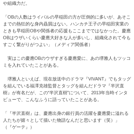
や組織力だ。
「OBの人数はライバルの早稲田の方が圧倒的に多いが、あそこ
までの熱狂的な身内贔屓はない。ハンカチ王子の早稲田実業の
ときも早稲田OBや関係者の応援もここまでではなかった。慶應
OBはウザいくらい慶應大好きな人が多いし、組織化されて今も
すごく繋がりがつよい」（メディア関係者）
実はこの慶應OBのウザすぎる慶應愛に、あの堺雅人もツッコ
ミを入れていたことがある。
堺雅人といえば、現在放送中のドラマ『VIVANT』でもタッグ
を組んでいる福澤克雄監督とタッグを組んだドラマ『半沢直
樹』が有名だが、この“半沢直樹”について、2013年当時インタ
ビューで、こんなふうに語っていたことがある。
「『半沢直樹』は、慶應出身の銀行員の活躍を慶應愛に溢れる
人たちが嬉々として描いた物語なんだと思います（笑）」
（『ゲーテ』）