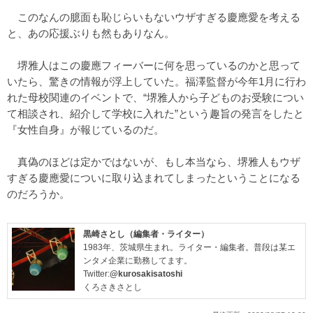
このなんの臆面も恥じらいもないウザすぎる慶應愛を考える
と、あの応援ぶりも然もありなん。
堺雅人はこの慶應フィーバーに何を思っているのかと思って
いたら、驚きの情報が浮上していた。福澤監督が今年1月に行わ
れた母校関連のイベントで、“堺雅人から子どものお受験につい
て相談され、紹介して学校に入れた”という趣旨の発言をしたと
『女性自身』が報じているのだ。
真偽のほどは定かではないが、もし本当なら、堺雅人もウザ
すぎる慶應愛についに取り込まれてしまったということになる
のだろうか。
黒崎さとし（編集者・ライター）
1983年、茨城県生まれ。ライター・編集者。普段は某エ
ンタメ企業に勤務してます。
Twitter:
@kurosakisatoshi
くろさきさとし