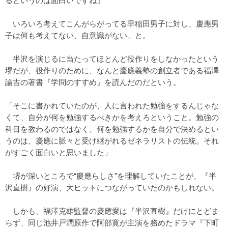
るというのは面白いですね」
いろいろ考えてこんがらがってる早稲田男子に対し、慶應男
子は何も考えてない、自意識がない、と。
半沢を演じるに当たってほとんど役作りをしなかったという
堺だが、役作りのために、なんと慶應義塾の創立者である福澤
諭吉の著書『学問のすすめ』を読んだのだという。
「そこに書かれていたのが、人に言われた勉強をするんじゃな
くて、自分が何を勉強するべきかを考えろということ。勉強の
科目を教わるのではなく、何を勉強するかを自分で決めるとい
うのは、慶應に脈々と受け継がれるゼネラリストの伝統。それ
がすごく面白いと思いました」
堺が深いところで“慶應らしさ”を理解していたことが、『半
沢直樹』の好演、大ヒットにつながっていたのかもしれない。
しかも、福澤克雄監督の慶應愛は『半沢直樹』だけにとどま
らず、同じ池井戸潤原作で阿部寛が主演を務めたドラマ『下町