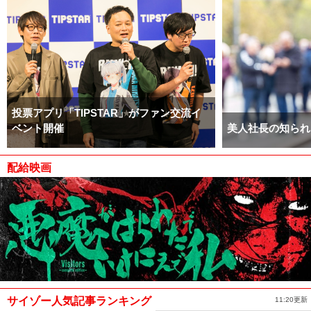
投票アプリ「TIPSTAR」がファン交流イ
ベント開催
美人社長の知られ
配給映画
サイゾー人気記事ランキング
11:20更新