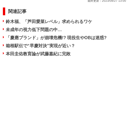
最終更新：
2023/08/27 13:00
関連記事
鈴木福、「芦田愛菜レベル」求められるワケ
未成年の視力低下問題の中…
「慶應ブランド」が崩壊危機!? 現役生やOBは迷惑?
箱根駅伝で“早慶対決”実現が近い？
本田圭佑教育論が武藤嘉紀に完敗