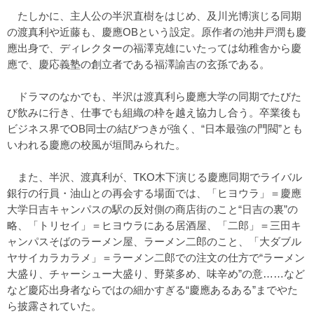
たしかに、主人公の半沢直樹をはじめ、及川光博演じる同期
の渡真利や近藤も、慶應OBという設定。原作者の池井戸潤も慶
應出身で、ディレクターの福澤克雄にいたっては幼稚舎から慶
應で、慶応義塾の創立者である福澤諭吉の玄孫である。
ドラマのなかでも、半沢は渡真利ら慶應大学の同期でたびた
び飲みに行き、仕事でも組織の枠を越え協力し合う。卒業後も
ビジネス界でOB同士の結びつきが強く、“日本最強の門閥”とも
いわれる慶應の校風が垣間みられた。
また、半沢、渡真利が、TKO木下演じる慶應同期でライバル
銀行の行員・油山との再会する場面では、「ヒヨウラ」＝慶應
大学日吉キャンパスの駅の反対側の商店街のこと“日吉の裏”の
略、「トリセイ」＝ヒヨウラにある居酒屋、「二郎」＝三田キ
ャンパスそばのラーメン屋、ラーメン二郎のこと、「大ダブル
ヤサイカラカラメ」＝ラーメン二郎での注文の仕方で“ラーメン
大盛り、チャーシュー大盛り、野菜多め、味辛め”の意……など
など慶応出身者ならではの細かすぎる“慶應あるある”までやた
ら披露されていた。