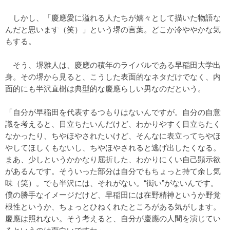
しかし、「慶應愛に溢れる人たちが嬉々として描いた物語な
んだと思います（笑）」という堺の言葉。どこか冷ややかな気
もする。
そう、堺雅人は、慶應の積年のライバルである早稲田大学出
身。その堺から見ると、こうした表面的なネタだけでなく、内
面的にも半沢直樹は典型的な慶應らしい男なのだという。
「自分が早稲田を代表するつもりはないんですが。自分の自意
識を考えると、目立ちたいんだけど、わかりやすく目立ちたく
なかったり、ちやほやされたいけど、そんなに表立ってちやほ
やしてほしくもないし、ちやほやされると逃げ出したくなる。
まあ、少しというかかなり屈折した、わかりにくい自己顕示欲
があるんです。そういった部分は自分でもちょっと持て余し気
味（笑）。でも半沢には、それがない。“衒い”がないんです。
僕の勝手なイメージだけど、早稲田には在野精神というか野党
根性というか、ちょっとひねくれたところがある気がします。
慶應は照れない。そう考えると、自分が慶應の人間を演じてい