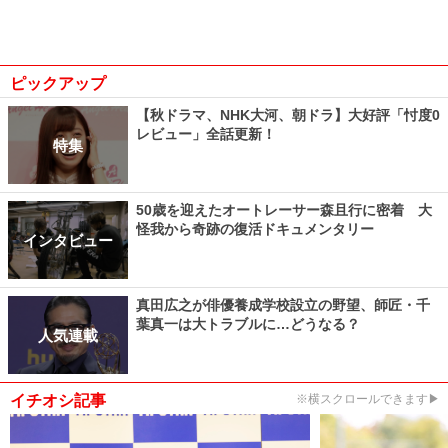
ピックアップ
【秋ドラマ、NHK大河、朝ドラ】大好評「忖度0
レビュー」全話更新！
特集
50歳を迎えたオートレーサー森且行に密着 大
怪我から奇跡の復活ドキュメンタリー
インタビュー
真田広之が俳優養成学校設立の野望、師匠・千
葉真一は大トラブルに…どうなる？
人気連載
イチオシ記事
※横スクロールできます▶