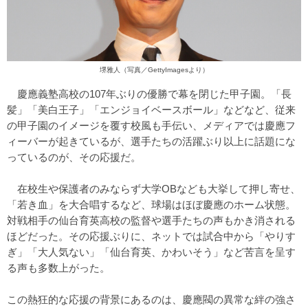
堺雅人（写真／GettyImagesより）
慶應義塾高校の107年ぶりの優勝で幕を閉じた甲子園。「長
髪」「美白王子」「エンジョイベースボール」などなど、従来
の甲子園のイメージを覆す校風も手伝い、メディアでは慶應フ
ィーバーが起きているが、選手たちの活躍ぶり以上に話題にな
っているのが、その応援だ。
在校生や保護者のみならず大学OBなども大挙して押し寄せ、
「若き血」を大合唱するなど、球場はほぼ慶應のホーム状態。
対戦相手の仙台育英高校の監督や選手たちの声もかき消される
ほどだった。その応援ぶりに、ネットでは試合中から「やりす
ぎ」「大人気ない」「仙台育英、かわいそう」など苦言を呈す
る声も多数上がった。
この熱狂的な応援の背景にあるのは、慶應閥の異常な絆の強さ