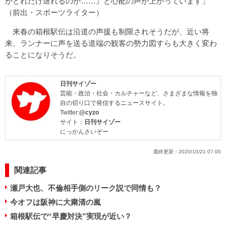
がどれだけ遅れるのか……』と心配の声が上がっています」
（前出・スポーツライター）
来春の箱根駅伝は沿道の声援も制限されそうだが、近い将
来、ランナーに声を送る道端の観客の勢力図すらも大きく変わ
ることになりそうだ。
日刊サイゾー
芸能・政治・社会・カルチャーなど、さまざまな情報を独
自の切り口で発信するニュースサイト。
Twitter:
@cyzo
サイト：
日刊サイゾー
にっかんさいぞー
最終更新：
2020/10/21 07:00
関連記事
瀬戸大也、不倫相手側のリーク説で同情も？
今オフは阪神に大粛清の嵐
箱根駅伝で“早慶対決”実現が近い？