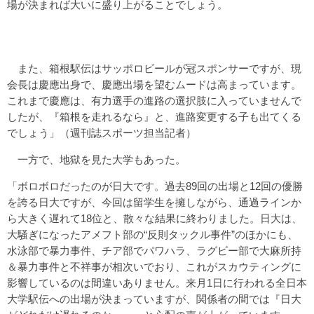
場が決まれば大いに盛り上がることでしょう。
また、箱根駅伝はサッポロビールが冠スポンサーですが、現
会長は慶應出身で、慶應出場を望むムードは高まっています。
これまで慶應は、有力選手の進路の選択肢に入っていませんで
したが、『箱根を走れるなら』と、進路変更する子も出てくる
でしょう」（週刊誌スポーツ担当記者）
一方で、地獄を見た大学もあった。
「ボロボロだったのが日大です。過去89回の出場と12回の優勝
を誇る日大ですが、今回は留学生を擁しながら、通過ラインか
ら大きく遅れて18位と、散々な結果に終わりました。日大は、
大騒ぎになったアメフト部の“反則タックル事件”のほかにも、
水泳部で暴力事件、チア部でパワハラ、ラグビー部で大麻所持
＆暴力事件と不祥事が相次いでおり、これがスカウティングに
影響しているのは間違いありません。来月1日に行われる全日本
大学駅伝への出場が決まっていますが、関係者の間では『日大