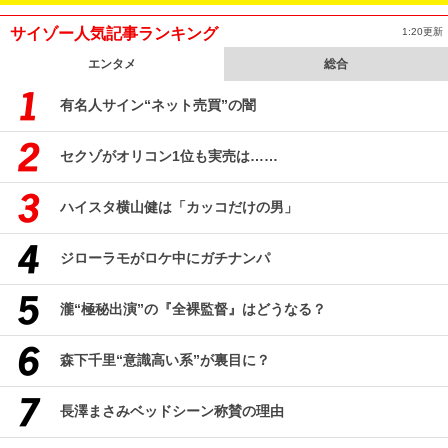
サイゾー人気記事ランキング
1:20更新
エンタメ
総合
有名人サイン“ネット売買”の闇
セクゾがオリコン1位も実売は……
ハイスタ横山健は「カッコだけの男」
ジローラモがロケ中にガチナンパ
瀧“極秘出演”の『全裸監督』はどうなる？
森下千里“意識高い系”が裏目に？
長澤まさみベッドシーン称賛の理由