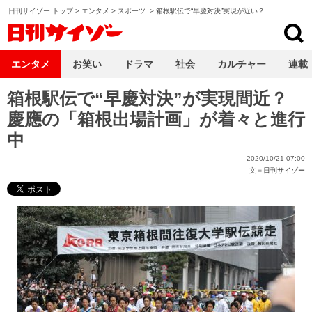
日刊サイゾー トップ
>
エンタメ
>
スポーツ
>
箱根駅伝で“早慶対決”実現が近い？
日刊サイゾー
エンタメ
お笑い
ドラマ
社会
カルチャー
連載
箱根駅伝で“早慶対決”が実現間近？
慶應の「箱根出場計画」が着々と進行
中
2020/10/21 07:00
文＝
日刊サイゾー