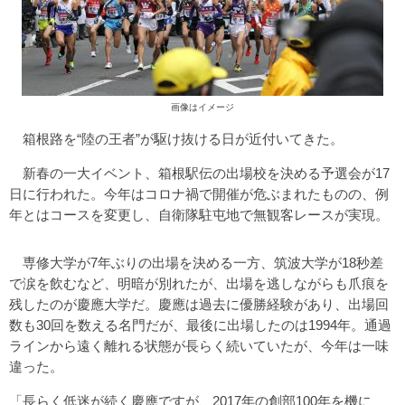
画像はイメージ
箱根路を“陸の王者”が駆け抜ける日が近付いてきた。
新春の一大イベント、箱根駅伝の出場校を決める予選会が17
日に行われた。今年はコロナ禍で開催が危ぶまれたものの、例
年とはコースを変更し、自衛隊駐屯地で無観客レースが実現。
専修大学が7年ぶりの出場を決める一方、筑波大学が18秒差
で涙を飲むなど、明暗が別れたが、出場を逃しながらも爪痕を
残したのが慶應大学だ。慶應は過去に優勝経験があり、出場回
数も30回を数える名門だが、最後に出場したのは1994年。通過
ラインから遠く離れる状態が長らく続いていたが、今年は一味
違った。
「長らく低迷が続く慶應ですが、2017年の創部100年を機に