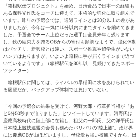
『箱根駅伝プロジェクト』を始め、日清食品で日本一の経験も
ある保科光作氏をコーチに迎えて、本格的な強化に取り組んで
います。昨年の予選会では、通過ラインとは30分以上の差があ
りましたが、今年は一気に10分以内にまでタイムを縮めてきま
した。予選会でチーム上位だった選手は全員来年も残ります
し、鉄の結束力を誇るOBからの寄付も順調なようで、強化体制
はバッチリ。新興校とは違い、スポーツ推薦や留学生がいない
ハンデはありますが、いよいよ箱根に手が届くラインまで近づ
いているようです」（箱根駅伝を30年以上見続けてきたスポー
ツライター）
箱根駅伝に関しては、ライバルの早稲田に水をあけられてい
る慶應だが、バックアップ体制では負けていない。
「今回の予選会の結果を受けて、河野太郎・行革担当相が『あ
と9分50秒まで迫りました』とツイートしています。河野氏は
慶應高校時代に陸上部に在籍し、祖父の一郎氏、父の洋平氏は
日本陸上競技連盟の会長も務めたバリバリの“陸上族”。政財界
には慶應OBが山ほどいますし、母校愛も強い校風ですから、出