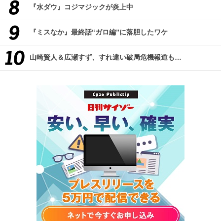
『水ダウ』コジマジックが炎上中
『ミスなか』最終話“ガロ編”に落胆したワケ
山崎賢人＆広瀬すず、すれ違い破局危機報道も…