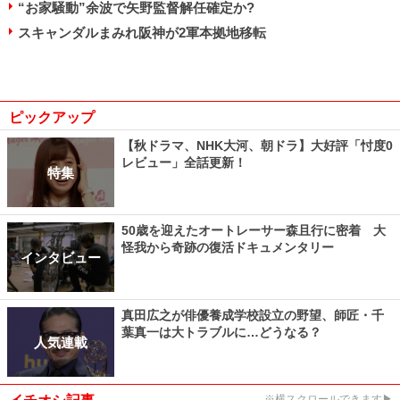
“お家騒動”余波で矢野監督解任確定か?
スキャンダルまみれ阪神が2軍本拠地移転
ピックアップ
【秋ドラマ、NHK大河、朝ドラ】大好評「忖度0
レビュー」全話更新！
特集
50歳を迎えたオートレーサー森且行に密着 大
怪我から奇跡の復活ドキュメンタリー
インタビュー
真田広之が俳優養成学校設立の野望、師匠・千
葉真一は大トラブルに…どうなる？
人気連載
※横スクロールできます▶