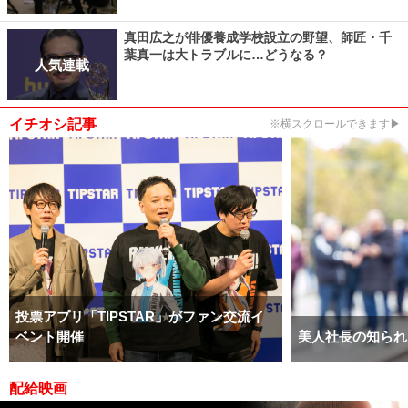
真田広之が俳優養成学校設立の野望、師匠・千
葉真一は大トラブルに…どうなる？
人気連載
イチオシ記事
※横スクロールできます▶
投票アプリ「TIPSTAR」がファン交流イ
ベント開催
美人社長の知られ
配給映画