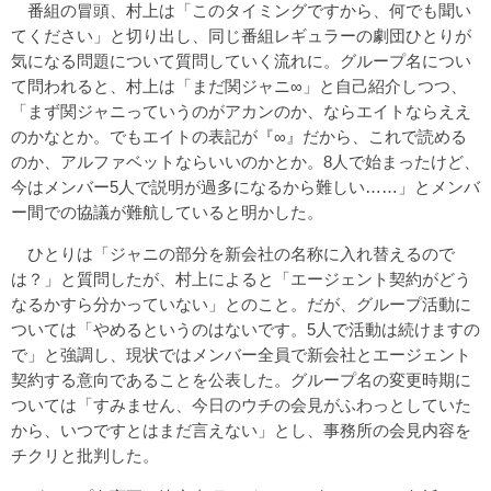
番組の冒頭、村上は「このタイミングですから、何でも聞い
てください」と切り出し、同じ番組レギュラーの劇団ひとりが
気になる問題について質問していく流れに。グループ名につい
て問われると、村上は「まだ関ジャニ∞」と自己紹介しつつ、
「まず関ジャニっていうのがアカンのか、ならエイトならええ
のかなとか。でもエイトの表記が『∞』だから、これで読める
のか、アルファベットならいいのかとか。8人で始まったけど、
今はメンバー5人で説明が過多になるから難しい……」とメンバ
ー間での協議が難航していると明かした。
ひとりは「ジャニの部分を新会社の名称に入れ替えるので
は？」と質問したが、村上によると「エージェント契約がどう
なるかすら分かっていない」とのこと。だが、グループ活動に
ついては「やめるというのはないです。5人で活動は続けますの
で」と強調し、現状ではメンバー全員で新会社とエージェント
契約する意向であることを公表した。グループ名の変更時期に
ついては「すみません、今日のウチの会見がふわっとしていた
から、いつですとはまだ言えない」とし、事務所の会見内容を
チクリと批判した。