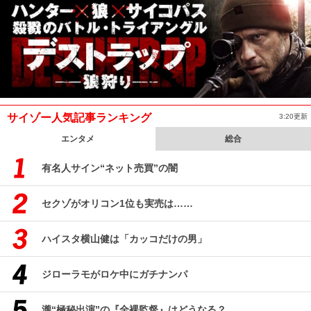
サイゾー人気記事ランキング
3:20更新
エンタメ
総合
有名人サイン“ネット売買”の闇
セクゾがオリコン1位も実売は……
ハイスタ横山健は「カッコだけの男」
ジローラモがロケ中にガチナンパ
瀧“極秘出演”の『全裸監督』はどうなる？