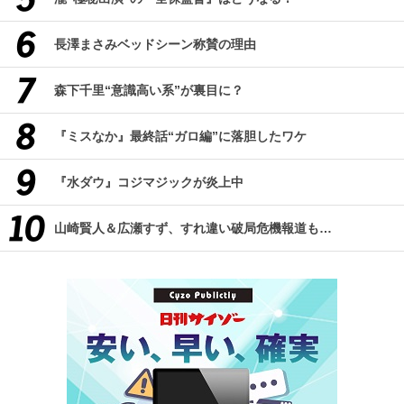
長澤まさみベッドシーン称賛の理由
森下千里“意識高い系”が裏目に？
『ミスなか』最終話“ガロ編”に落胆したワケ
『水ダウ』コジマジックが炎上中
山崎賢人＆広瀬すず、すれ違い破局危機報道も…