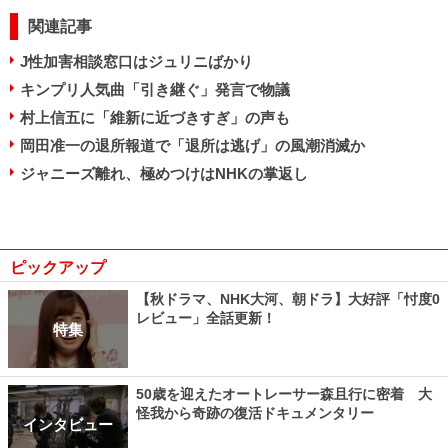
関連記事
J性加害相談窓口はジュリニばかり
キンプリ人気曲「引き継ぐ」発言で物議
村上信五に「維新に近づきすぎ」の声も
岡田准一の退所報道で「退所は逃げ」の風潮消滅か
ジャニーズ離れ、極めつけはNHKの掌返し
ピックアップ
【秋ドラマ、NHK大河、朝ドラ】大好評「忖度0
レビュー」全話更新！
特集
50歳を迎えたオートレーサー森且行に密着 大
怪我から奇跡の復活ドキュメンタリー
インタビュー