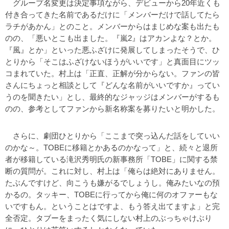
グループ名変更は決定事項ながら、デビューから20年近くも
付き合ってきた名前であるだけに「メンバーだけで話してたら
ラチがあかん」とのこと。メンバーからはまじめな案も出たも
のの、「悪いとこも出ました。『嵐2』はアカンよな？とか。
『風』とか」といった悪ふざけに発展してしまったそうで、ひ
とりから「そこはふざけないほうがいいです」と真面目にツッ
コまれていた。村上は「正直、正解が分からない。ファンの皆
さんにちょっと相談として『どんな名前がいいですか』ってい
うのを聞きたい」とし、最終的なジャッジはメンバーがするも
のの、参考としてファンから新名称案を募りたいと明かした。
さらに、劇団ひとりから「ここまで突っ込んだ話をしていい
のかな～。TOBEに移籍とかあるのかなって」と、続々と退所
者が移籍している滝沢秀明氏の新事務所「TOBE」に関する禁
断の質問が。これに対し、村上は「俺らは絶対にありません。
たぶんですけど、向こうも嫌がるでしょうし。俺みたいなの預
かるの。タッキー、TOBEに行ってから俺に何のオファーもな
いですもん。ということはですよ、もう答え出てますよ」と完
全否定。タブーをまったく気にしない村上のぶっちゃけぶり