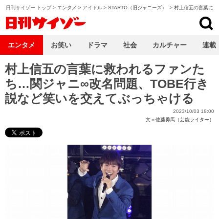
日刊サイゾー トップ
>
エンタメ
>
アイドル
>
STARTO（旧ジャニーズ）
>
村上信五の言葉に救
日刊サイゾー
エンタメ
お笑い
ドラマ
社会
カルチャー
連載
村上信五の言葉に救われるファンた
ち…関ジャニ∞改名問題、TOBE行き
説など笑いを交えてぶっちゃける
2023/10/03 18:00
文＝
佐藤勇馬（芸能ライター）