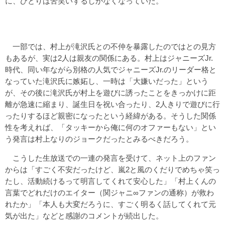
に、ひとりは苦笑いするしかなくなっていた。
一部では、村上が滝沢氏との不仲を暴露したのではとの見方
もあるが、実は2人は親友の関係にある。村上はジャニーズJr.
時代、同い年ながら別格の人気でジャニーズJr.のリーダー格と
なっていた滝沢氏に嫉妬し、一時は「大嫌いだった」という
が、その後に滝沢氏が村上を遊びに誘ったことをきっかけに距
離が急速に縮まり、誕生日を祝い合ったり、2人きりで遊びに行
ったりするほど親密になったという経緯がある。そうした関係
性を考えれば、「タッキーから俺に何のオファーもない」とい
う発言は村上なりのジョークだったとみるべきだろう。
こうした生放送での一連の発言を受けて、ネット上のファン
からは「すごく不安だったけど、嵐2と風のくだりでめちゃ笑っ
たし、活動続けるって明言してくれて安心した」「村上くんの
言葉でどれだけのエイター（関ジャニ∞ファンの通称）が救わ
れたか」「本人も大変だろうに、すごく明るく話してくれて元
気が出た」などと感謝のコメントが続出した。