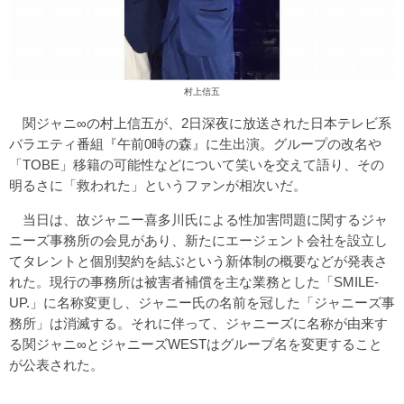
村上信五
関ジャニ∞の村上信五が、2日深夜に放送された日本テレビ系
バラエティ番組『午前0時の森』に生出演。グループの改名や
「TOBE」移籍の可能性などについて笑いを交えて語り、その
明るさに「救われた」というファンが相次いだ。
当日は、故ジャニー喜多川氏による性加害問題に関するジャ
ニーズ事務所の会見があり、新たにエージェント会社を設立し
てタレントと個別契約を結ぶという新体制の概要などが発表さ
れた。現行の事務所は被害者補償を主な業務とした「SMILE-
UP.」に名称変更し、ジャニー氏の名前を冠した「ジャニーズ事
務所」は消滅する。それに伴って、ジャニーズに名称が由来す
る関ジャニ∞とジャニーズWESTはグループ名を変更すること
が公表された。