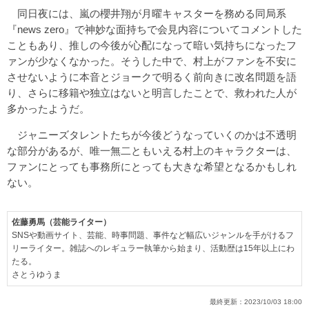
同日夜には、嵐の櫻井翔が月曜キャスターを務める同局系
『news zero』で神妙な面持ちで会見内容についてコメントした
こともあり、推しの今後が心配になって暗い気持ちになったフ
ァンが少なくなかった。そうした中で、村上がファンを不安に
させないように本音とジョークで明るく前向きに改名問題を語
り、さらに移籍や独立はないと明言したことで、救われた人が
多かったようだ。
ジャニーズタレントたちが今後どうなっていくのかは不透明
な部分があるが、唯一無二ともいえる村上のキャラクターは、
ファンにとっても事務所にとっても大きな希望となるかもしれ
ない。
佐藤勇馬（芸能ライター）
SNSや動画サイト、芸能、時事問題、事件など幅広いジャンルを手がけるフ
リーライター。雑誌へのレギュラー執筆から始まり、活動歴は15年以上にわ
たる。
さとうゆうま
最終更新：
2023/10/03 18:00