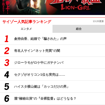
サイゾー人気記事ランキング
13:20更新
エンタメ
総合
倉持由香、結婚で「騙された」の声
有名人サイン“ネット売買”の闇
ジローラモがロケ中にガチナンパ
セクゾがオリコン1位も実売は……
ハイスタ横山健は「カッコだけの男」
瀧“極秘出演”の『全裸監督』はどうなる？