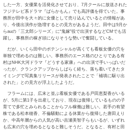
した一方、女優業を活発化させており、7月クールに放送された
フジテレビ系ドラマ『ばらかもん』でも高評価を得ていた。事
務所が田中を大々的に女優として売り込んでいるとの情報があ
り、今後出演作が急増するとの見方があるようだ。田中は9月か
らauの「三太郎シリーズ」に“鬼嫁”役で出演するなどCMでも活
躍し、事務所の稼ぎ頭になりそうな勢いで奮闘している。
だが、いくら田中のポテンシャルが高くても看板女優の穴を
単独で埋めるのは難しい。事務所のエース格のひとりである有
村はNHK大河ドラマ『どうする家康』への出演で手いっぱいだ
ったが、クランクアップからしばらく経ち、落ち着いてきたタ
イミングで写真集リリースが発表されたことで「補填に駆り出
された」との見方が浮上したようだ。
フラームには、広末と並ぶ看板女優である戸田恵梨香がいる
が、5月に第1子を出産しており、現在は復帰しているものの子
育てで多忙とみられることからフル稼働は難しい。若手の有望
株である松本穂香、不倫騒動による休業から復帰した唐田えり
か、中高年層からの人気が高い吉瀬美智子らもいるが、いずれ
も広末の穴を埋めるとなると難しそうだ。となると、有村と田