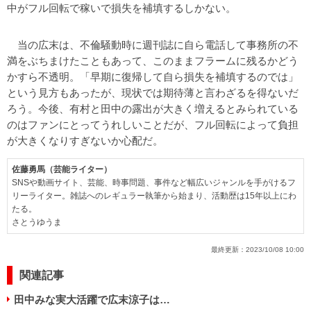
中がフル回転で稼いで損失を補填するしかない。
当の広末は、不倫騒動時に週刊誌に自ら電話して事務所の不
満をぶちまけたこともあって、このままフラームに残るかどう
かすら不透明。「早期に復帰して自ら損失を補填するのでは」
という見方もあったが、現状では期待薄と言わざるを得ないだ
ろう。今後、有村と田中の露出が大きく増えるとみられている
のはファンにとってうれしいことだが、フル回転によって負担
が大きくなりすぎないか心配だ。
佐藤勇馬（芸能ライター）
SNSや動画サイト、芸能、時事問題、事件など幅広いジャンルを手がけるフ
リーライター。雑誌へのレギュラー執筆から始まり、活動歴は15年以上にわ
たる。
さとうゆうま
最終更新：
2023/10/08 10:00
関連記事
田中みな実大活躍で広末涼子は…