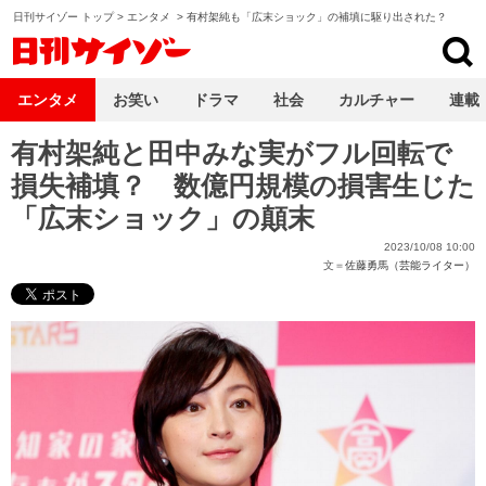
日刊サイゾー トップ
>
エンタメ
>
有村架純も「広末ショック」の補填に駆り出された？
日刊サイゾー
エンタメ
お笑い
ドラマ
社会
カルチャー
連載
有村架純と田中みな実がフル回転で
損失補填？ 数億円規模の損害生じた
「広末ショック」の顛末
2023/10/08 10:00
文＝
佐藤勇馬（芸能ライター）