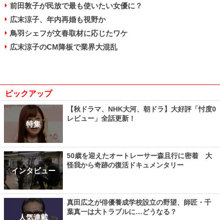
前田敦子が民放で最も使いたい女優に？
広末涼子、年内再婚も視野か
鳥羽シェフが文春取材に応じたワケ
広末涼子のCM降板で業界大混乱
ピックアップ
【秋ドラマ、NHK大河、朝ドラ】大好評「忖度0
レビュー」全話更新！
特集
50歳を迎えたオートレーサー森且行に密着 大
怪我から奇跡の復活ドキュメンタリー
インタビュー
真田広之が俳優養成学校設立の野望、師匠・千
葉真一は大トラブルに…どうなる？
人気連載