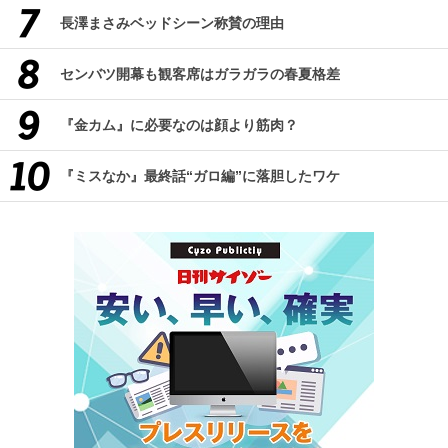
長澤まさみベッドシーン称賛の理由
センバツ開幕も観客席はガラガラの春夏格差
『金カム』に必要なのは顔より筋肉？
『ミスなか』最終話“ガロ編”に落胆したワケ