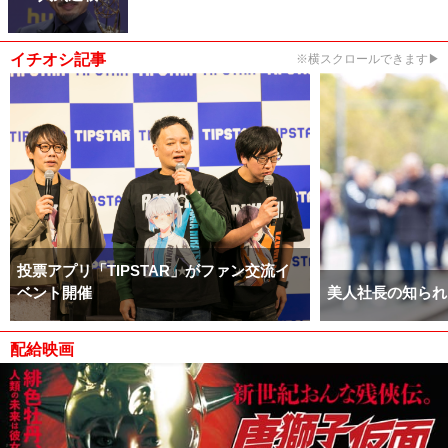
イチオシ記事
※横スクロールできます▶
投票アプリ「TIPSTAR」がファン交流イ
ベント開催
美人社長の知られ
配給映画