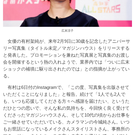
広末涼子
女優の有村架純が、来年2月9日に30歳を記念したアニバーサ
リー写真集（タイトル未定／マガジンハウス）をリリースする
と発表した。プロモーションを兼ねた写真展と写真集のお渡し
会を開催するという熱の入れようで、業界内では「ついに広末
ショックの補填に駆り出されたのでは」との指摘が上がってい
る。
有村は6日付のInstagramで、「この度、写真集を出版させて
いただくことになりました」と報告。続けて「1人でも2人で
も、いつも応援してくださる方々へ感謝を届けたい、というた
だひとつの思いで、そんな私の気持ちを、今回快く良く受けて
くださったマガジンハウスさん、そして10代の頃からお仕事を
ご一緒させていただいている、カメラマンの今城純さん。いつ
もお世話になっているメイクさんスタイリストさん、事務所の