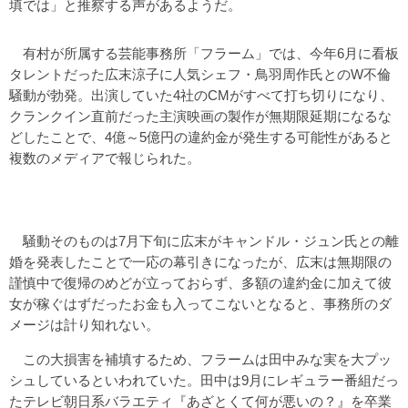
填では」と推察する声があるようだ。
有村が所属する芸能事務所「フラーム」では、今年6月に看板
タレントだった広末涼子に人気シェフ・鳥羽周作氏とのW不倫
騒動が勃発。出演していた4社のCMがすべて打ち切りになり、
クランクイン直前だった主演映画の製作が無期限延期になるな
どしたことで、4億～5億円の違約金が発生する可能性があると
複数のメディアで報じられた。
騒動そのものは7月下旬に広末がキャンドル・ジュン氏との離
婚を発表したことで一応の幕引きになったが、広末は無期限の
謹慎中で復帰のめどが立っておらず、多額の違約金に加えて彼
女が稼ぐはずだったお金も入ってこないとなると、事務所のダ
メージは計り知れない。
この大損害を補填するため、フラームは田中みな実を大プッ
シュしているといわれていた。田中は9月にレギュラー番組だっ
たテレビ朝日系バラエティ『あざとくて何が悪いの？』を卒業