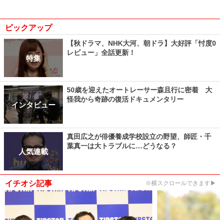
ピックアップ
【秋ドラマ、NHK大河、朝ドラ】大好評「忖度0
レビュー」全話更新！
特集
50歳を迎えたオートレーサー森且行に密着 大
怪我から奇跡の復活ドキュメンタリー
インタビュー
真田広之が俳優養成学校設立の野望、師匠・千
葉真一は大トラブルに…どうなる？
人気連載
イチオシ記事
※横スクロールできます▶