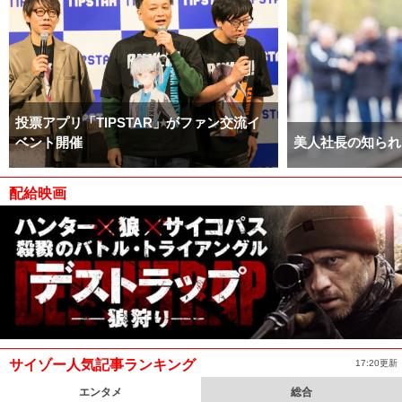
投票アプリ「TIPSTAR」がファン交流イ
ベント開催
美人社長の知られ
配給映画
サイゾー人気記事ランキング
17:20更新
エンタメ
総合