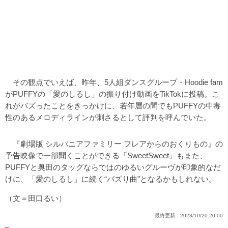
その観点でいえば、昨年、5人組ダンスグループ・Hoodie fam
がPUFFYの「愛のしるし」の振り付け動画をTikTokに投稿。こ
れがバズったことをきっかけに、若年層の間でもPUFFYの中毒
性のあるメロディラインが刺さるとして評判を呼んでいた。
『劇場版 シルバニアファミリー フレアからのおくりもの』の
予告映像で一部聞くことができる「SweetSweet」もまた、
PUFFYと奥田のタッグならではのゆるいグルーヴが印象的なだ
けに、「愛のしるし」に続く“バズり曲”となるかもしれない。
（文＝田口るい）
最終更新：
2023/10/20 20:00