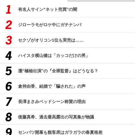
有名人サイン“ネット売買”の闇
ジローラモがロケ中にガチナンパ
セクゾがオリコン1位も実売は……
ハイスタ横山健は「カッコだけの男」
瀧“極秘出演”の『全裸監督』はどうなる？
倉持由香、結婚で「騙された」の声
長澤まさみベッドシーン称賛の理由
後藤真希、過去最高露出の写真集が物議
センバツ開幕も観客席はガラガラの春夏格差