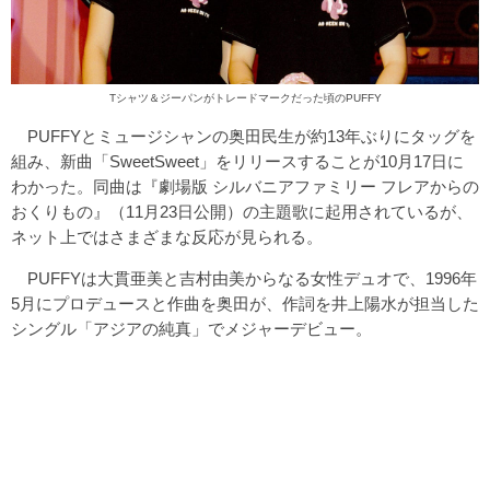
Tシャツ＆ジーパンがトレードマークだった頃のPUFFY
PUFFYとミュージシャンの奥田民生が約13年ぶりにタッグを
組み、新曲「SweetSweet」をリリースすることが10月17日に
わかった。同曲は『劇場版 シルバニアファミリー フレアからの
おくりもの』（11月23日公開）の主題歌に起用されているが、
ネット上ではさまざまな反応が見られる。
PUFFYは大貫亜美と吉村由美からなる女性デュオで、1996年
5月にプロデュースと作曲を奥田が、作詞を井上陽水が担当した
シングル「アジアの純真」でメジャーデビュー。