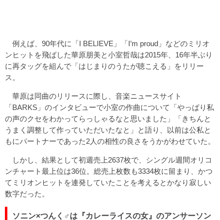
例えば、90年代に「I BELIEVE」「I’m proud」などのミリオ
ンヒットを飛ばした華原朋美と小室哲哉は2015年、16年半ぶり
に再タッグを組んで「はじまりのうたが聴こえる」をリリー
ス。
華原は同曲のリリースに際し、音楽ニュースサイト
「BARKS」のインタビューで小室の作曲について「やっぱり私
の声のクセをわかってらっしゃるなと思いました」「きちんと
うまく調整して作っていただいたなと」と語り、以前は公私と
もにパートナーであった2人の相性の良さをうかがわせていた。
しかし、結果として初週売上2637枚で、シングル週間オリコ
ンチャート最上位は36位。総売上枚数も3334枚に留まり、かつ
てミリオンヒットを連発していたことを考えるとかなり寂しい
数字だった。
ソニン×つんく♂は『カレーライスの女』のアンサーソン