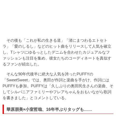
その後も「これが私の生きる道」「渚にまつわるエトセト
ラ」「愛のしるし」などのヒット曲をリリースして人気を確立
し、Tシャツにゆるっとしたデニムを合わせたカジュアルなフ
ァッションも注目を集め、彼女たちのコーディネートを真似す
るファンが続出した。
そんな90年代後半に絶大な人気を誇ったPUFFYの
「SweetSweet」では、奥田が作詞と楽曲を手がけ、作詞には
PUFFYも参加。PUFFYは「久しぶりの奥田民生さんの楽曲、そ
してシルバニアファミリーやフレアちゃんをおもいながら歌詞
を書きました」とコメントしている。
華原朋美×小室哲哉、16年半ぶりタッグも……