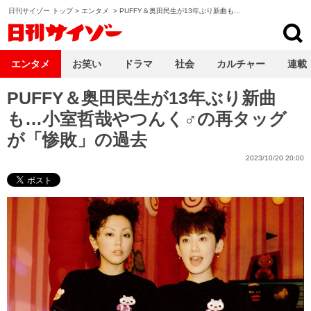
日刊サイゾー トップ
>
エンタメ
>
PUFFY＆奥田民生が13年ぶり新曲も…
日刊サイゾー
エンタメ
お笑い
ドラマ
社会
カルチャー
連載
PUFFY＆奥田民生が13年ぶり新曲
も…小室哲哉やつんく♂の再タッグ
が「惨敗」の過去
2023/10/20 20:00