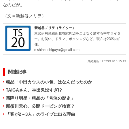
なのだが。
（文＝新越谷ノリヲ）
新越谷ノリヲ（ライター）
東武伊勢崎線新越谷駅周辺をこよなく愛する中年ライタ
ー。お笑い、ドラマ、ボクシングなど。現在は23区内在
住。
n.shinkoshigaya@gmail.com
最終更新：
2023/11/16 15:13
関連記事
粗品「中田カウスの小包」はなんだったのか
TAIGAさん、神出鬼没すぎ!?
霜降り明星・粗品の「号泣の歴史」
那須川天心、公開ドーピング検査？
「客が2～3人」のライブに出る理由