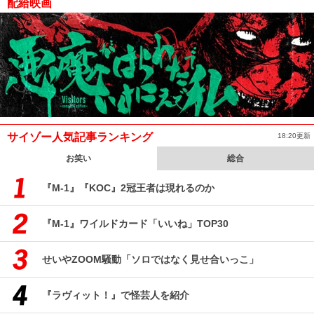
配給映画
サイゾー人気記事ランキング
18:20更新
お笑い
総合
『M-1』『KOC』2冠王者は現れるのか
『M-1』ワイルドカード「いいね」TOP30
せいやZOOM騒動「ソロではなく見せ合いっこ」
『ラヴィット！』で怪芸人を紹介