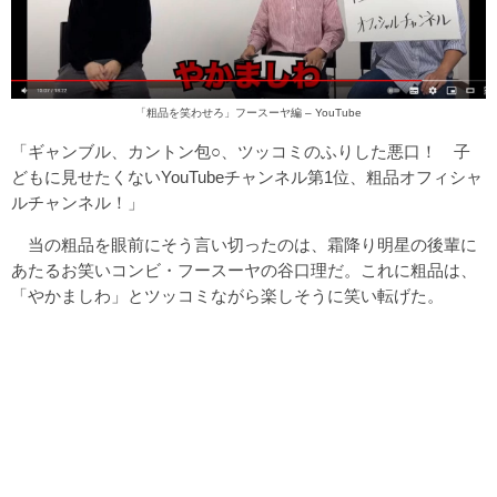
「粗品を笑わせろ」フースーヤ編 – YouTube
「ギャンブル、カントン包○、ツッコミのふりした悪口！ 子
どもに見せたくないYouTubeチャンネル第1位、粗品オフィシャ
ルチャンネル！」
当の粗品を眼前にそう言い切ったのは、霜降り明星の後輩に
あたるお笑いコンビ・フースーヤの谷口理だ。これに粗品は、
「やかましわ」とツッコミながら楽しそうに笑い転げた。