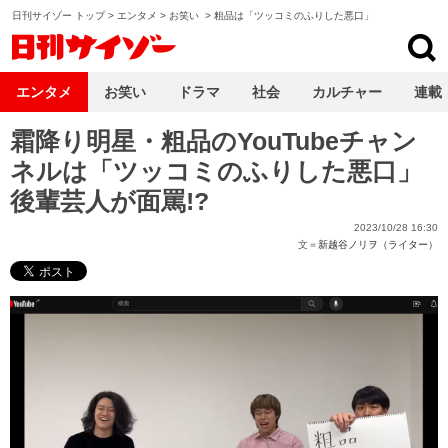
日刊サイゾー トップ
>
エンタメ
>
お笑い
>
粗品は「ツッコミのふりした悪口」
日刊サイゾー
エンタメ
お笑い
ドラマ
社会
カルチャー
連載
霜降り明星・粗品のYouTubeチャン
ネルは「ツッコミのふりした悪口」
後輩芸人が面罵!?
2023/10/28 16:30
文＝
新越谷ノリヲ（ライター）