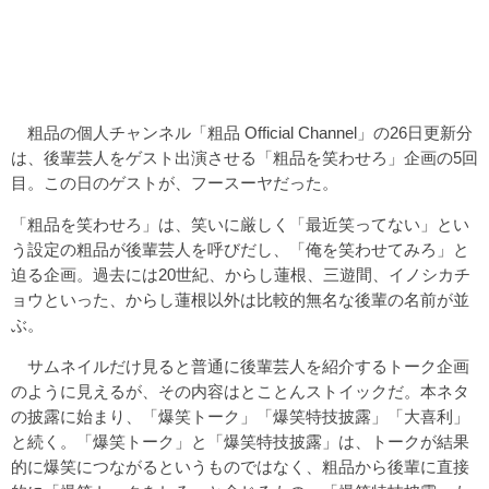
粗品の個人チャンネル「粗品 Official Channel」の26日更新分
は、後輩芸人をゲスト出演させる「粗品を笑わせろ」企画の5回
目。この日のゲストが、フースーヤだった。
「粗品を笑わせろ」は、笑いに厳しく「最近笑ってない」とい
う設定の粗品が後輩芸人を呼びだし、「俺を笑わせてみろ」と
迫る企画。過去には20世紀、からし蓮根、三遊間、イノシカチ
ョウといった、からし蓮根以外は比較的無名な後輩の名前が並
ぶ。
サムネイルだけ見ると普通に後輩芸人を紹介するトーク企画
のように見えるが、その内容はとことんストイックだ。本ネタ
の披露に始まり、「爆笑トーク」「爆笑特技披露」「大喜利」
と続く。「爆笑トーク」と「爆笑特技披露」は、トークが結果
的に爆笑につながるというものではなく、粗品から後輩に直接