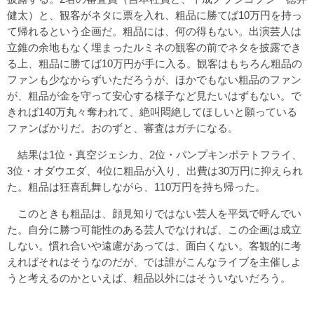
健太）と、観客がネタに票を入れ、粗品に勝てば10万円を持っ
て帰れるという企画だ。粗品には、何の得もない。出演芸人は
立錐の余地もなく埋まったルミネの観客の前でネタを披露でき
る上、粗品に勝てば10万円が手に入る。観客はもちろん粗品の
ファンも少なからずいただろうが、ほかでもない粗品のファン
が、粗品が金を守って安心する様子など見たいはずもない。で
きれば140万丸々奪われて、絶叫悶絶してほしいと願っている
ファンばかりだ。おのずと、審査はガチになる。
結果は1位・真空ジェシカ、2位・パンプキンポテトフライ、
3位・オダウエダ、4位に粗品が入り、出費は30万円に抑えられ
た。粗品は狂喜乱舞しながら、110万円を持ち帰った。
このときも粗品は、顔見知りではない芸人を平気で呼んでい
た。自分に勝つ可能性のある芸人でなければ、この企画は成立
しない。慣れ合いや遠慮があっては、面白くない。客観的に考
えればそれはそうなのだが、では誰がこんなライブを主催しよ
うと考えるのかといえば、粗品以外にはそういないだろう。