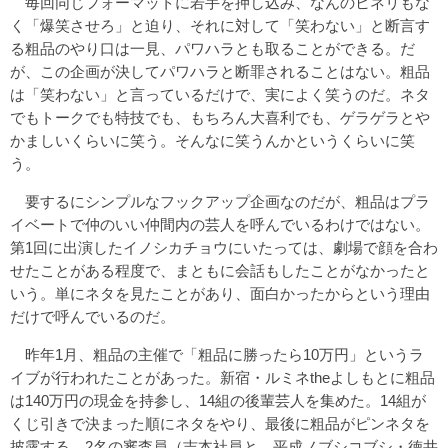
毎回同じフォーマットに若手を押し込み、なんのヒネリもな
く「爆笑させろ」と迫り、それに対して「笑わない」と断言す
る粗品のやり口は一見、パワハラとも取ることができる。だ
が、この企画が決してパワハラと断罪されることはない。粗品
は「笑わない」と言っているだけで、実によく笑うのだ。ネタ
でもトークでも特技でも、もちろん大喜利でも、ゲラゲラとや
かましいくらいに笑う。そんなに笑うんかというくらいに笑
う。
要するにシンプルなフックアップ企画なのだが、粗品はプラ
イベートで仲のいい仲間内の芸人を呼んでいるわけではない。
第1回に出演したイノシカチョウにいたっては、劇場で顔を合わ
せたことがある程度で、まともに会話もしたことがなかったと
いう。単にネタを見たことがあり、面白かったからという理由
だけで呼んでいるのだ。
昨年1月、粗品の主催で「粗品に勝ったら10万円」というラ
イブが行われたことがあった。新宿・ルミネtheよしもとに粗品
は140万円の現金を持参し、14組の後輩芸人を集めた。14組が
くじ引きで決まった順にネタをやり、最後に粗品がピンネタを
披露する。2名の審査員（吉本社員と、平成ノブシコブシ・徳井