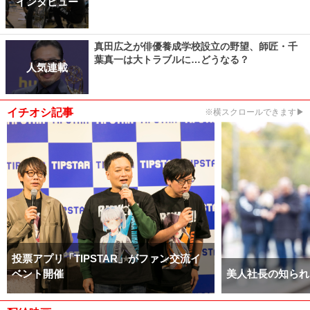
インタビュー
真田広之が俳優養成学校設立の野望、師匠・千
葉真一は大トラブルに…どうなる？
人気連載
イチオシ記事
※横スクロールできます▶
投票アプリ「TIPSTAR」がファン交流イ
ベント開催
美人社長の知られ