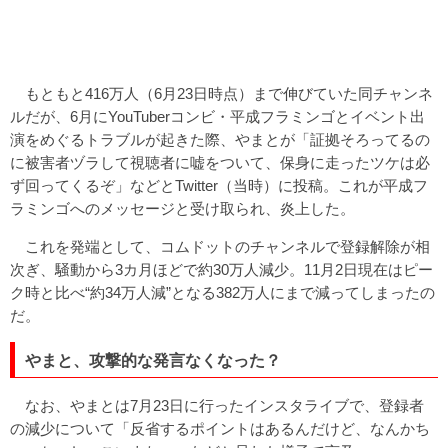
もともと416万人（6月23日時点）まで伸びていた同チャンネ
ルだが、6月にYouTuberコンビ・平成フラミンゴとイベント出
演をめぐるトラブルが起きた際、やまとが「証拠そろってるの
に被害者ヅラして視聴者に嘘をついて、保身に走ったツケは必
ず回ってくるぞ」などとTwitter（当時）に投稿。これが平成フ
ラミンゴへのメッセージと受け取られ、炎上した。
これを発端として、コムドットのチャンネルで登録解除が相
次ぎ、騒動から3カ月ほどで約30万人減少。11月2日現在はピー
ク時と比べ“約34万人減”となる382万人にまで減ってしまったの
だ。
やまと、攻撃的な発言なくなった？
なお、やまとは7月23日に行ったインスタライブで、登録者
の減少について「反省するポイントはあるんだけど、なんかち