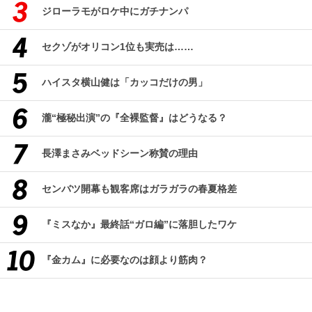
ジローラモがロケ中にガチナンパ
セクゾがオリコン1位も実売は……
ハイスタ横山健は「カッコだけの男」
瀧“極秘出演”の『全裸監督』はどうなる？
長澤まさみベッドシーン称賛の理由
センバツ開幕も観客席はガラガラの春夏格差
『ミスなか』最終話“ガロ編”に落胆したワケ
『金カム』に必要なのは顔より筋肉？