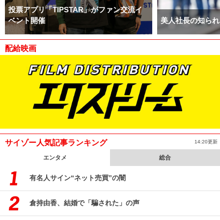
投票アプリ「TIPSTAR」がファン交流イ
ベント開催
美人社長の知られ
配給映画
サイゾー人気記事ランキング
14:20更新
エンタメ
総合
有名人サイン“ネット売買”の闇
倉持由香、結婚で「騙された」の声