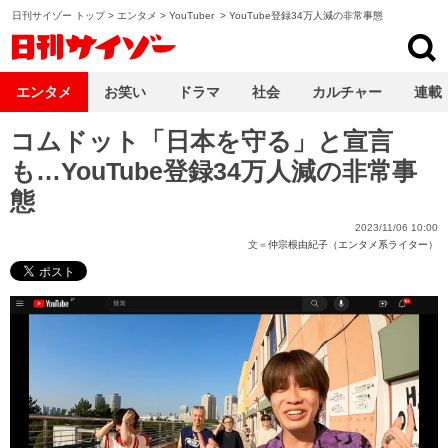
日刊サイゾー トップ
>
エンタメ
>
YouTuber
>
YouTube登録34万人減の非常事態
日刊サイゾー
エンタメ
お笑い
ドラマ
社会
カルチャー
連載
コムドット「日本を守る」と宣言
も…YouTube登録34万人減の非常事
態
2023/11/06 10:00
文＝
仲宗根由紀子（エンタメ系ライター）