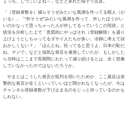
ょっち、しつこいよね～」などと呆れた様子で言及。
「（登録者数を）減らそうぜみたいな風潮を作ってる暇人（が
いる）」「“外そうぜ”みたいな風潮を作って、外したほうがい
いのかなって思っちゃった人が外してるっていうこの現状」と
状況を分析した上で「意図的にやっぱそれ（登録解除）を盛り
上げようとしちゃってるダサイ人たちが多い。冷静に考えて頭
おかしくない？」「ほんとね、狂ってると思うよ。日本の恥だ
ね、マジで」などと強気な発言を連発していたが、もしかした
ら当時はここまで長期間にわたって減り続けるとは、全く想像
していなかったのではないだろうか。
やまとはこうした発言が批判を招いたためか、ここ最近は攻
撃的な発言が全くといっていいほど聞かれなくなったが、今は
チャンネル登録者数が下げ止まるのをじっと待っているのかも
しれない。