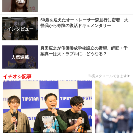
特集
50歳を迎えたオートレーサー森且行に密着 大
怪我から奇跡の復活ドキュメンタリー
インタビュー
真田広之が俳優養成学校設立の野望、師匠・千
葉真一は大トラブルに…どうなる？
人気連載
イチオシ記事
※横スクロールできます▶