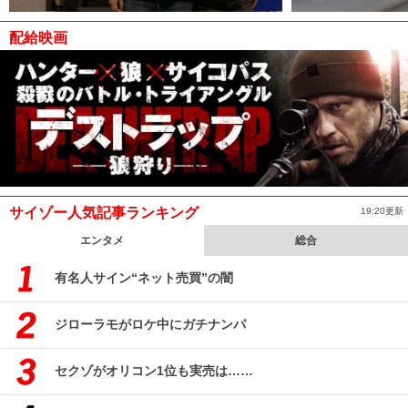
配給映画
サイゾー人気記事ランキング
19:20更新
エンタメ
総合
有名人サイン“ネット売買”の闇
ジローラモがロケ中にガチナンパ
セクゾがオリコン1位も実売は……