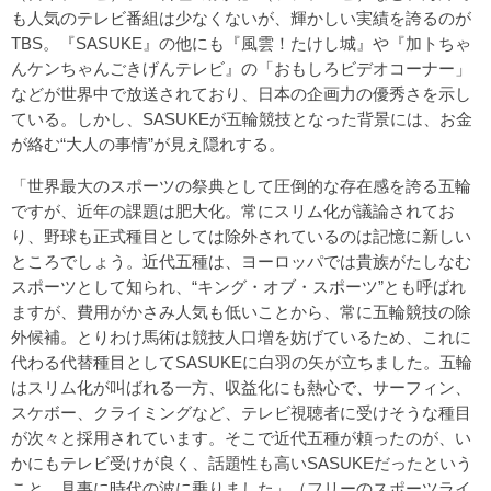
も人気のテレビ番組は少なくないが、輝かしい実績を誇るのが
TBS。『SASUKE』の他にも『風雲！たけし城』や『加トちゃ
んケンちゃんごきげんテレビ』の「おもしろビデオコーナー」
などが世界中で放送されており、日本の企画力の優秀さを示し
ている。しかし、SASUKEが五輪競技となった背景には、お金
が絡む“大人の事情”が見え隠れする。
「世界最大のスポーツの祭典として圧倒的な存在感を誇る五輪
ですが、近年の課題は肥大化。常にスリム化が議論されてお
り、野球も正式種目としては除外されているのは記憶に新しい
ところでしょう。近代五種は、ヨーロッパでは貴族がたしなむ
スポーツとして知られ、“キング・オブ・スポーツ”とも呼ばれ
ますが、費用がかさみ人気も低いことから、常に五輪競技の除
外候補。とりわけ馬術は競技人口増を妨げているため、これに
代わる代替種目としてSASUKEに白羽の矢が立ちました。五輪
はスリム化が叫ばれる一方、収益化にも熱心で、サーフィン、
スケボー、クライミングなど、テレビ視聴者に受けそうな種目
が次々と採用されています。そこで近代五種が頼ったのが、い
かにもテレビ受けが良く、話題性も高いSASUKEだったという
こと。見事に時代の波に乗りました」（フリーのスポーツライ