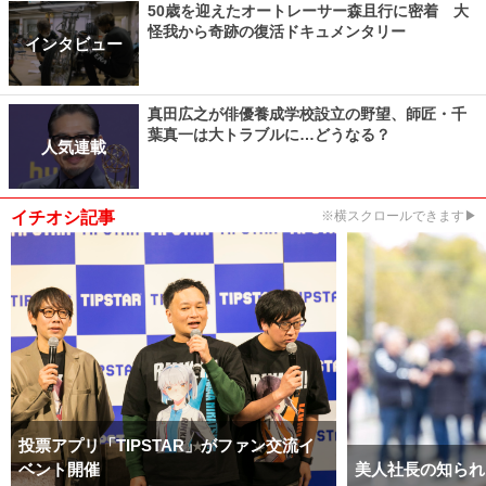
50歳を迎えたオートレーサー森且行に密着 大
怪我から奇跡の復活ドキュメンタリー
インタビュー
真田広之が俳優養成学校設立の野望、師匠・千
葉真一は大トラブルに…どうなる？
人気連載
イチオシ記事
※横スクロールできます▶
投票アプリ「TIPSTAR」がファン交流イ
ベント開催
美人社長の知られ