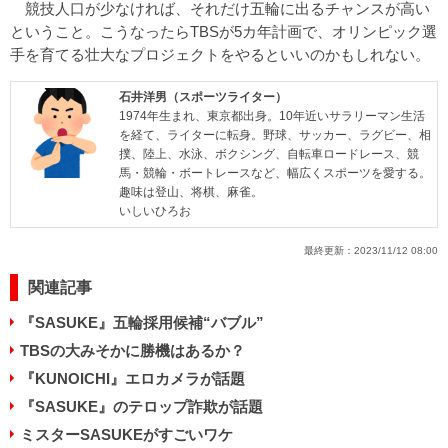
競技人口が少なければ、それだけ五輪に出るチャンスが高い
ということ。こうなったらTBSが5カ年計画で、オリンピック選
手を育てる壮大なプロジェクトをやるといいのかもしれない。
石井洋男（スポーツライター）
1974年生まれ、東京都出身。10年近いサラリーマン生活
を経て、ライターに転身。野球、サッカー、ラグビー、相
撲、陸上、水泳、ボクシング、自転車ロードレース、競
馬・競輪・ボートレースなど、幅広くスポーツを愛する。
趣味は登山、将棋、麻雀。
いしいひろお
最終更新：
2023/11/12 08:00
関連記事
『SASUKE』五輪採用候補“バブル”
TBSの大みそかに勝機はあるか？
『KUNOICHI』エロカメラが話題
『SASUKE』のテロップ詐欺が話題
ミスターSASUKEがすごいワケ