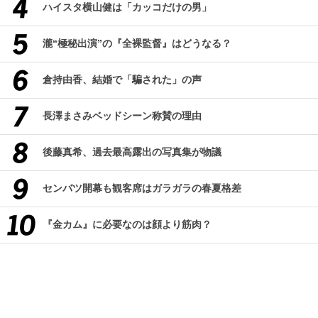
ハイスタ横山健は「カッコだけの男」
瀧“極秘出演”の『全裸監督』はどうなる？
倉持由香、結婚で「騙された」の声
長澤まさみベッドシーン称賛の理由
後藤真希、過去最高露出の写真集が物議
センバツ開幕も観客席はガラガラの春夏格差
『金カム』に必要なのは顔より筋肉？