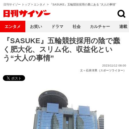
日刊サイゾー トップ
>
エンタメ
>
『SASUKE』五輪競技採用の裏にある “大人の事情”
日刊サイゾー
エンタメ
お笑い
ドラマ
社会
カルチャー
連載
『SASUKE』五輪競技採用の陰で蠢
く肥大化、スリム化、収益化とい
う“大人の事情”
2023/11/12 08:00
文＝
石井洋男（スポーツライター）