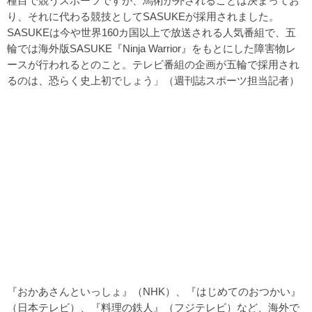
種目で競うスポーツですが、馬術が外されることは決まってお
り、それに代わる競技としてSASUKEが採用されました。
SASUKEは今や世界160カ国以上で放送される人気番組で、五
輪では海外版SASUKE『Ninja Warrior』をもとにした障害物レ
ースが行われるとのこと。テレビ番組の企画が五輪で採用され
るのは、恐らく史上初でしょう」（週刊誌スポーツ担当記者）
『おかあさんといっしょ』（NHK）、『はじめてのおつかい』
（日本テレビ）、『料理の鉄人』（フジテレビ）など、海外で