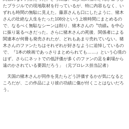
たブラジルでの現地取材を行っているが、特に内容もなく、い
ずれも時間の無駄に見えた。藤原さんも口にしたように、猪木
さんの壮絶な人生をたった108分という上映時間にまとめるの
で、なるべく無駄なシーンは削り、猪木さんの〝功績〟を中心
に振り返るべきだった。さらに猪木さんの死後、関係者による
関連本が何冊も発売されたが、どれもあまり売れていない。猪
木さんのファンたちはそれぞれが好きなように追悼しているの
で、『1本の映画であっさりまとめられても……』という心境の
はず。さらにネットでの低評価が多くのファンの足を劇場から
遠のかされている要因だろう」（元プロレス担当記者）
天国の猪木さんが同作を見たらどう評価するかが気になると
ころだが、この作品により彼の功績に傷が付くことはないだろ
う。