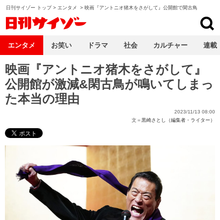
日刊サイゾー トップ
>
エンタメ
>
映画『アントニオ猪木をさがして』公開館で閑古鳥
日刊サイゾー
エンタメ
お笑い
ドラマ
社会
カルチャー
連載
映画『アントニオ猪木をさがして』
公開館が激減&閑古鳥が鳴いてしまっ
た本当の理由
2023/11/13 08:00
文＝
黒崎さとし（編集者・ライター）