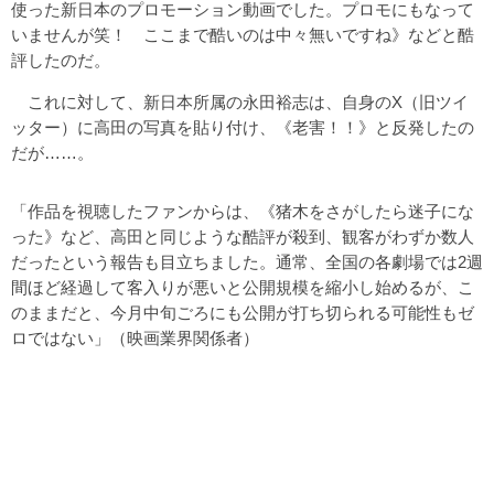
使った新日本のプロモーション動画でした。プロモにもなって
いませんが笑！ ここまで酷いのは中々無いですね》などと酷
評したのだ。
これに対して、新日本所属の永田裕志は、自身のX（旧ツイ
ッター）に高田の写真を貼り付け、《老害！！》と反発したの
だが……。
「作品を視聴したファンからは、《猪木をさがしたら迷子にな
った》など、高田と同じような酷評が殺到、観客がわずか数人
だったという報告も目立ちました。通常、全国の各劇場では2週
間ほど経過して客入りが悪いと公開規模を縮小し始めるが、こ
のままだと、今月中旬ごろにも公開が打ち切られる可能性もゼ
ロではない」（映画業界関係者）