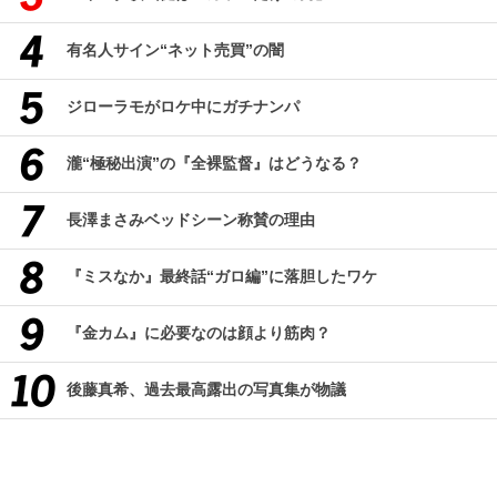
有名人サイン“ネット売買”の闇
ジローラモがロケ中にガチナンパ
瀧“極秘出演”の『全裸監督』はどうなる？
長澤まさみベッドシーン称賛の理由
『ミスなか』最終話“ガロ編”に落胆したワケ
『金カム』に必要なのは顔より筋肉？
後藤真希、過去最高露出の写真集が物議