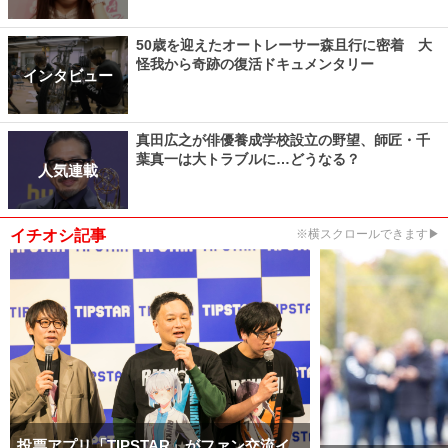
50歳を迎えたオートレーサー森且行に密着 大
怪我から奇跡の復活ドキュメンタリー
インタビュー
真田広之が俳優養成学校設立の野望、師匠・千
葉真一は大トラブルに…どうなる？
人気連載
イチオシ記事
※横スクロールできます▶
投票アプリ「TIPSTAR」がファン交流イ