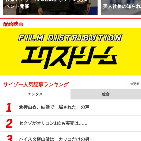
ベント開催
美人社長の知られ
配給映画
サイゾー人気記事ランキング
22:20更新
エンタメ
総合
倉持由香、結婚で「騙された」の声
セクゾがオリコン1位も実売は……
ハイスタ横山健は「カッコだけの男」