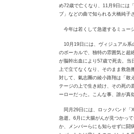
め72歳で亡くなり、11月9日に
ブ」などの曲で知られる大橋純子さ
今年は若くして急逝するミュージ
10月19日には、ヴィジュアル系の
のボーカルで、独特の雰囲気と超
が脳幹出血により57歳で死去。当
上で立てなくなり、そのまま救急
対して、氣志團の綾小路翔は「敢
テージの上で生き続け、その死の
ーローだった。こんな事、誰が真
同月29日には、ロックバンド「X 
急逝。6月に大腸がんが見つかっ
か、メンバーらにも知らせずに闘病生活