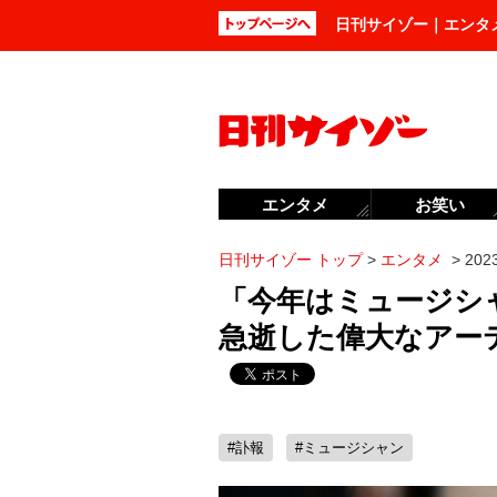
日刊サイゾー｜エンタ
エンタメ
お笑い
日刊サイゾー トップ
>
エンタメ
>
20
「今年はミュージシャ
急逝した偉大なアー
#訃報
#ミュージシャン