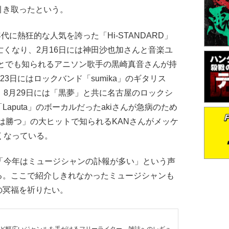
引き取ったという。
代に熱狂的な人気を誇った「Hi-STANDARD」
亡くなり、2月16日には神田沙也加さんと音楽ユ
たことでも知られるアニソン歌手の黒崎真音さんが持
23日にはロックバンド「sumika」のギタリス
。8月29日には「黒夢」と共に名古屋のロックシ
aputa」のボーカルだったakiさんが急病のため
愛は勝つ」の大ヒットで知られるKANさんがメッケ
くなっている。
「今年はミュージシャンの訃報が多い」という声
る。ここで紹介しきれなかったミュージシャンも
の冥福を祈りたい。