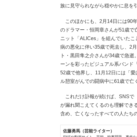
族に見守られながら穏やかに息を
このほかにも、2月14日には90年
のドラマー・恒岡章さんが51歳で
ニット「ALICes」を組んでい
病の悪化に伴い35歳で死去し、2月
ト・黒田隼之介さんが34歳で急逝
ーンを彩ったビジュアル系バンド「L
52歳で他界し、11月12日には「
ル憩室がんでの闘病中に61歳で亡
これだけ訃報が続けば、SNSで
が漏れ聞こえてくるのも理解でき
含め、亡くなったすべての人たち
佐藤勇馬（芸能ライター）