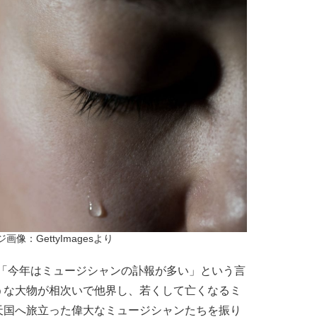
画像：GettyImagesより
ら「今年はミュージシャンの訃報が多い」という言
うな大物が相次いで他界し、若くして亡くなるミ
天国へ旅立った偉大なミュージシャンたちを振り