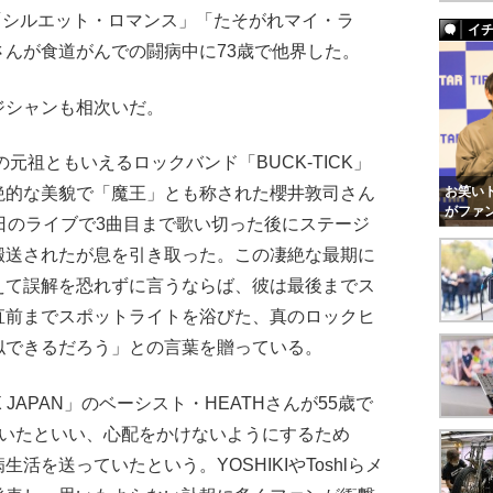
は「シルエット・ロマンス」「たそがれマイ・ラ
イ
んが食道がんでの闘病中に73歳で他界した。
シャンも相次いだ。
元祖ともいえるロックバンド「BUCK-TICK」
お笑いト
絶的な美貌で「魔王」とも称された櫻井敦司さん
がファ
日のライブで3曲目まで歌い切った後にステージ
搬送されたが息を引き取った。この凄絶な最期に
えて誤解を恐れずに言うならば、彼は最後までス
直前までスポットライトを浴びた、真のロックヒ
似できるだろう」との言葉を贈っている。
JAPAN」のベーシスト・HEATHさんが55歳で
ていたといい、心配をかけないようにするため
を送っていたという。YOSHIKIやToshlらメ