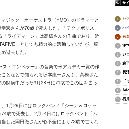
サ
セ
ー・マジック・オーケストラ（YMO）のドラマーと
ハ
幸宏さんが70歳で死去した。「テクノポリス」
る「ライディーン」は高橋さんの作曲であり、近
有
TAFIVE」としても精力的に活動していたが、脳
瀧
ため逝去した。
ジ
森
ラストエンペラー』の音楽で米アカデミー賞の作
長
たことなどで知られる坂本龍一さんも、高橋さん
『
の闘病中だった3月28日に71歳でこの世を去っ
A
石
、1月29日にはロックバンド「シーナ＆ロケッ
74歳で死去し、2月14日にはロックバンド「ム
当した岡田徹さんが心不全により73歳で亡くな