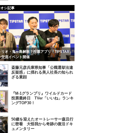
チオシ記事
リオ・鬼ヶ島解散？投票アプリ「TIPSTAR」
ン交流イベント開催
斎藤元彦兵庫県知事「公職選挙法違
反疑惑」に揺れる美人社長の知られ
ざる素顔
『M-1グランプリ』ワイルドカード
投票最終日 TVer「いいね」ランキ
ングTOP30！
50歳を迎えたオートレーサー森且行
に密着 大怪我から奇跡の復活ドキ
ュメンタリー