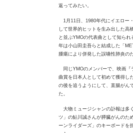
返ってみたい。
1月11日、1980年代にイエロ
して世界的ヒットを生み出した高橋
と並ぶYMOの代表曲として知られ
年は小山田圭吾らと結成した「ME
腫瘍により併発した誤嚥性肺炎の
同じYMOのメンバーで、映画『
曲賞を日本人として初めて獲得し
の後を追うようにして、直腸がんで
た。
大物ミュージシャンの訃報は多く
ツ」の鮎川誠さんが膵臓がんのため
ーンライダーズ」のキーボードを担