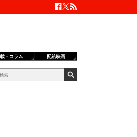
載・コラム
配給映画