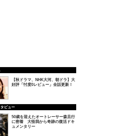
集
【秋ドラマ、NHK大河、朝ドラ】大
好評「忖度0レビュー」全話更新！
ンタビュー
50歳を迎えたオートレーサー森且行
に密着 大怪我から奇跡の復活ドキ
ュメンタリー