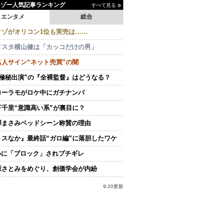
イゾー人気記事ランキング
すべて見る
エンタメ
総合
クゾがオリコン1位も実売は……
イスタ横山健は「カッコだけの男」
名人サイン“ネット売買”の闇
“極秘出演”の『全裸監督』はどうなる？
ローラモがロケ中にガチナンパ
下千里“意識高い系”が裏目に？
澤まさみベッドシーン称賛の理由
ミスなか』最終話“ガロ編”に落胆したワケ
doに「ブロック」されブチギレ
原さとみをめぐり、創価学会が内紛
9:20更新