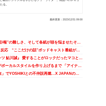
など幅広いジャンルを手がけるフリーライター。雑誌へのレギュ
わたる。
最終更新：
2023/12/31 09:00
池田大作氏死去の新聞記事に見る“訃報”の難しさ、そして各紙が頭を悩ませたその扱い
ryuchellさんの訃報にバービーが即反応 “ここだけの話”ポッドキャスト番組が続々
音楽ドキュメント『シーナ＆ロケッツ 鮎川誠』 愛することがロックだったマコとシーナの伝説
『関ジャム』アイナ・ジ・エンドがボーカルスタイルを作り上げるまで 「アイナは今からチバユウスケや！」
Toshl、HEATHさんお別れ会「不在」でYOSHIKIとの不仲説再燃…X JAPANの再始動に暗雲