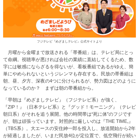
フジテレビ『めざましテレビ』公式サイトより
月曜から金曜まで放送される「帯番組」は、テレビ局にとっ
て命綱。視聴率が悪ければ会社の業績に直結してくるため、数
字には敏感にならざるを得ないが、看板番組であるがゆえ、簡
単にやめられないというジレンマも存在する。民放の帯番組は
朝、昼、夕方、深夜の4つに分けられるが、勢力図はどのように
なっているのか？ まずは朝の帯番組から。
「早朝は『めざましテレビ』（フジテレビ系）が強く、
『ZIP！』（日本テレビ系）と『グッド！モーニング』（テレビ
朝日系）がそれを追う展開。他の時間帯は“死に体”のフジです
が、朝は頑張っています。対照的に厳しいのは『THE TIME,』
（TBS系）。大エースの安住紳一郎を投入し、放送開始から2年
が経過しましたが、いまだ民放4位が定位置で、低空飛行が続い