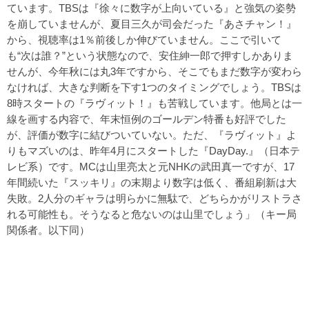
ています。TBSは『徐々に数字が上向いている』と強気の姿勢
を崩していませんが、夏目三久が司会だった『あさチャン！』
から、視聴率は1％前後しか伸びていません。ここで引いて
も“次は誰？”という状態なので、安住紳一郎で押すしかありま
せんが、今年秋には丸3年ですから、そこでもまだ数字が変わら
なければ、大きな判断を下す1つのタイミングでしょう。TBSは
8時スタートの『ラヴィット！』も苦戦しています。他局とは一
線を画する内容で、年末恒例のゴールデン特番も好評でした
が、評価が数字に結びついていない。ただ、『ラヴィット』よ
りもマズいのは、昨年4月にスタートした『DayDay.』（日本テ
レビ系）です。MCは山里亮太と元NHKの武田真一ですが、17
年間続いた『スッキリ』の末期より数字は低く、番組刷新は大
失敗。2人分のギャラは明らかに無駄で、どちらかがリストラさ
れる可能性も。そうなると危ないのは山里でしょう」（キー局
関係者。以下同）