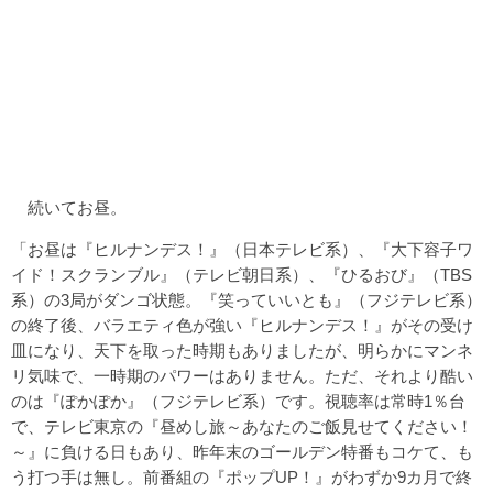
続いてお昼。
「お昼は『ヒルナンデス！』（日本テレビ系）、『大下容子ワ
イド！スクランブル』（テレビ朝日系）、『ひるおび』（TBS
系）の3局がダンゴ状態。『笑っていいとも』（フジテレビ系）
の終了後、バラエティ色が強い『ヒルナンデス！』がその受け
皿になり、天下を取った時期もありましたが、明らかにマンネ
リ気味で、一時期のパワーはありません。ただ、それより酷い
のは『ぽかぽか』（フジテレビ系）です。視聴率は常時1％台
で、テレビ東京の『昼めし旅～あなたのご飯見せてください！
～』に負ける日もあり、昨年末のゴールデン特番もコケて、も
う打つ手は無し。前番組の『ポップUP！』がわずか9カ月で終