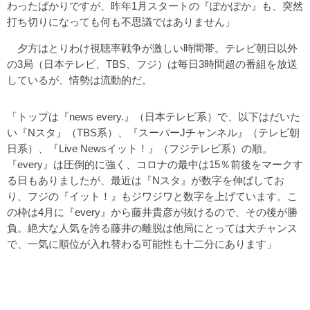
わったばかりですが、昨年1月スタートの『ぽかぽか』も、突然
打ち切りになっても何も不思議ではありません」
夕方はとりわけ視聴率戦争が激しい時間帯。テレビ朝日以外
の3局（日本テレビ、TBS、フジ）は毎日3時間超の番組を放送
しているが、情勢は流動的だ。
「トップは『news every.』（日本テレビ系）で、以下はだいた
い『Nスタ』（TBS系）、『スーパーJチャンネル』（テレビ朝
日系）、『Live Newsイット！』（フジテレビ系）の順。
『every』は圧倒的に強く、コロナの最中は15％前後をマークす
る日もありましたが、最近は『Nスタ』が数字を伸ばしてお
り、フジの『イット！』もジワジワと数字を上げています。こ
の枠は4月に『every』から藤井貴彦が抜けるので、その後が勝
負。絶大な人気を誇る藤井の離脱は他局にとっては大チャンス
で、一気に順位が入れ替わる可能性も十二分にあります」