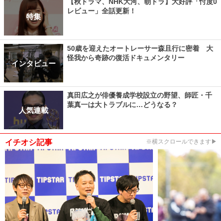
【秋ドラマ、NHK大河、朝ドラ】大好評「忖度0
レビュー」全話更新！
特集
50歳を迎えたオートレーサー森且行に密着 大
怪我から奇跡の復活ドキュメンタリー
インタビュー
真田広之が俳優養成学校設立の野望、師匠・千
葉真一は大トラブルに…どうなる？
人気連載
イチオシ記事
※横スクロールできます▶