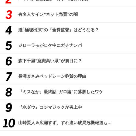
有名人サイン“ネット売買”の闇
瀧“極秘出演”の『全裸監督』はどうなる？
ジローラモがロケ中にガチナンパ
森下千里“意識高い系”が裏目に？
長澤まさみベッドシーン称賛の理由
『ミスなか』最終話“ガロ編”に落胆したワケ
『水ダウ』コジマジックが炎上中
山崎賢人＆広瀬すず、すれ違い破局危機報道も…