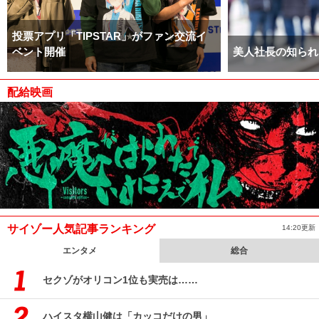
投票アプリ「TIPSTAR」がファン交流イ
ベント開催
美人社長の知られ
配給映画
サイゾー人気記事ランキング
14:20更新
エンタメ
総合
セクゾがオリコン1位も実売は……
ハイスタ横山健は「カッコだけの男」