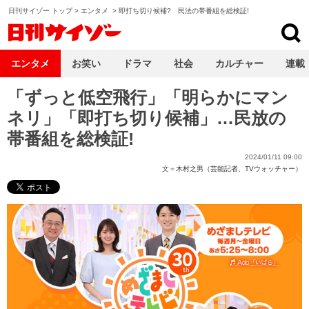
日刊サイゾー トップ
>
エンタメ
>
即打ち切り候補? 民法の帯番組を総検証!
日刊サイゾー
エンタメ
お笑い
ドラマ
社会
カルチャー
連載
「ずっと低空飛行」「明らかにマン
ネリ」「即打ち切り候補」…民放の
帯番組を総検証!
2024/01/11 09:00
文＝
木村之男（芸能記者、TVウォッチャー）