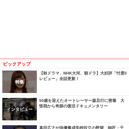
ピックアップ
【秋ドラマ、NHK大河、朝ドラ】大好評「忖度0
レビュー」全話更新！
特集
50歳を迎えたオートレーサー森且行に密着 大
怪我から奇跡の復活ドキュメンタリー
インタビュー
真田広之が俳優養成学校設立の野望、師匠・千