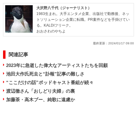
大沢野八千代（ジャーナリスト）
1983生まれ。大手エンタメ企業、出版社で勤務後、ネッ
トソリューション企業に転職。PR案件などを手掛けてい
る。KALDIフリーク。
おおさわのやちよ
最終更新：
2024/01/17 09:00
関連記事
2023年に急逝した偉大なアーティストたちを回顧
池田大作氏死去と“訃報”記事の難しさ
“ここだけの話”ポッドキャスト番組が続々
渡辺徹さん「おしどり夫婦」の裏
加藤茶・高木ブー、純歌に遠慮か