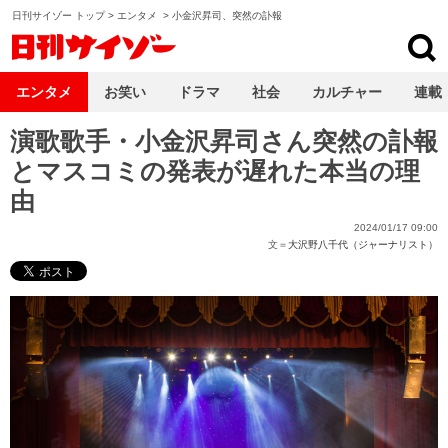
日刊サイゾー トップ
>
エンタメ
>
小金沢昇司、突然の訃報
日刊サイゾー
エンタメ
お笑い
ドラマ
社会
カルチャー
連載
演歌歌手・小金沢昇司さん突然の訃報
とマスコミの発表が遅れた本当の理
由
2024/01/17 09:00
文＝
大沢野八千代（ジャーナリスト）