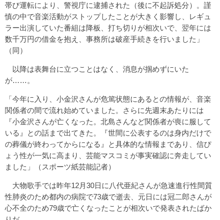
帯び運転により、警視庁に逮捕された（後に不起訴処分）。謹
慎の中で音楽活動がストップしたことが大きく影響し、レギュ
ラー出演していた番組は降板、打ち切りが相次いで、翌年には
数千万円の借金を抱え、事務所は破産手続きを行いました」
（同）
以降は表舞台に立つことはなく、消息が掴めずにいた
が……。
「今年に入り、小金沢さんが危篤状態にあるとの情報が、音楽
関係者の間で流れ始めていました。さらに先週末あたりには
『小金沢さんが亡くなった。北島さんなど関係者が喪に服して
いる』との話まで出てきた。『世間に公表するのは身内だけで
の葬儀が終わってからになる』と具体的な情報まであり、信ぴ
ょう性が一気に高まり、芸能マスコミが事実確認に奔走してい
ました」（スポーツ紙芸能記者）
大物歌手では昨年12月30日に八代亜紀さんが急速進行性間質
性肺炎のため都内の病院で73歳で逝去、元日には冠二郎さんが
心不全のため79歳で亡くなったことが相次いで発表されたばか
りだ。