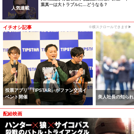
葉真一は大トラブルに…どうなる？
人気連載
イチオシ記事
※横スクロールできます▶
投票アプリ「TIPSTAR」がファン交流イ
ベント開催
美人社長の知られ
配給映画