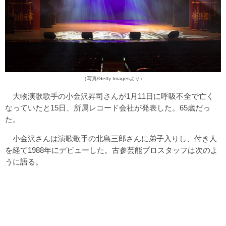
（写真/Getty Imagesより）
大物演歌歌手の小金沢昇司さんが1月11日に呼吸不全で亡く
なっていたと15日、所属レコード会社が発表した。65歳だっ
た。
小金沢さんは演歌歌手の北島三郎さんに弟子入りし、付き人
を経て1988年にデビューした。古参芸能プロスタッフは次のよ
うに語る。