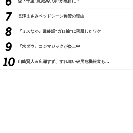
森下千里“意識高い系”が裏目に？
長澤まさみベッドシーン称賛の理由
『ミスなか』最終話“ガロ編”に落胆したワケ
『水ダウ』コジマジックが炎上中
山崎賢人＆広瀬すず、すれ違い破局危機報道も…