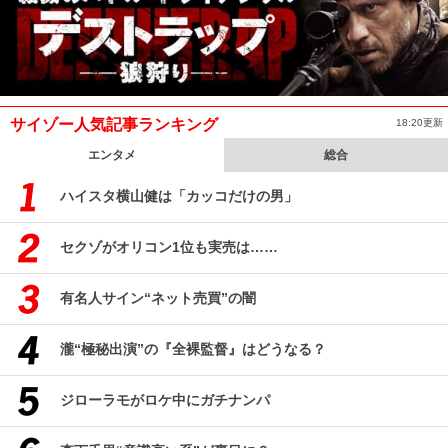
サイゾー人気記事ランキング
18:20更新
エンタメ
総合
ハイスタ横山健は「カッコだけの男」
セクゾがオリコン1位も実売は……
有名人サイン“ネット売買”の闇
瀧“極秘出演”の『全裸監督』はどうなる？
ジローラモがロケ中にガチナンパ