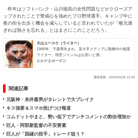
昨年はソフトバンク・山川穂高の女性問題などがクローズア
ップされたことで警戒心を強めたプロ野球選手。キャンプ中に
夜の街を出歩く機会を減らしていると言われていたが「喉元過
ぎれば熱さを忘れる」とはまさにこのことだろう。
大山ユースケ（ライター）
1990年、千葉県生まれ。某大手メディアに勤務中の複業
ライター。得意ジャンルはお笑いと酒。
おおやまゆーすけ
最終更新：
2024/02/28 12:00
関連記事
元阪神・糸井嘉男がタレントで大ブレイク
キス強要＆スマホ投げつけ報道
コムドットやまと、勢い低下でアンチコメントの割合増加か
巨人・阿部新監督の不安要素
巨人が「因縁の投手」トレード狙う？