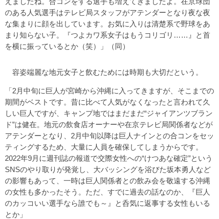
えましたね。合コンをする選手も増えてきましたよ。在京球団
のある人気選手はテレビ局スタッフがアテンダーとなり夜な夜
な集まりに顔を出しています。お気に入りは清楚系で野球をあ
まり知らない子。『つよカワ系女子はもうコリゴリ……』と首
を横に振っているとか（笑）」（同）
容姿端麗な地元女子と飲むためには時期も大切だという。
「2月中旬に巨人が宮崎から沖縄に入ってきますが、そこまでの
期間がベストです。昔に比べて人気がなくなったと言われて久
しい巨人ですが、キャンプ地ではまだまだ“ジャイアンツブラン
ド”は健在。地元の飲食店オーナーや在京テレビ局関係者などが
アテンダーとなり、2月中旬以降は巨人ナインとの合コンをセッ
ティングするため、大量に人員を確保してしまうからです。
2022年9月に週刊誌の報道で交際女性への“けつあな確定”という
SNSのやり取りが発覚し、大バッシングを浴びた坂本勇人など
の影響もあって、一時は巨人関係者との飲み会を敬遠する沖縄
の女性も多かったそう。ただ、すでに過去の話なのか、『巨人
のカッコいい選手なら誰でも～』と呑気に返事する女性もいる
とか」