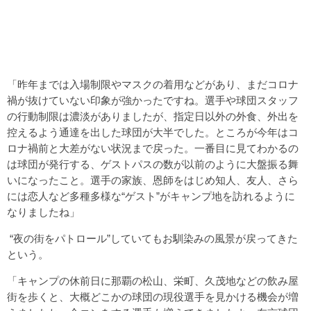
「昨年までは入場制限やマスクの着用などがあり、まだコロナ
禍が抜けていない印象が強かったですね。選手や球団スタッフ
の行動制限は濃淡がありましたが、指定日以外の外食、外出を
控えるよう通達を出した球団が大半でした。ところが今年はコ
ロナ禍前と大差がない状況まで戻った。一番目に見てわかるの
は球団が発行する、ゲストパスの数が以前のように大盤振る舞
いになったこと。選手の家族、恩師をはじめ知人、友人、さら
には恋人など多種多様な“ゲスト”がキャンプ地を訪れるように
なりましたね」
“夜の街をパトロール”していてもお馴染みの風景が戻ってきた
という。
「キャンプの休前日に那覇の松山、栄町、久茂地などの飲み屋
街を歩くと、大概どこかの球団の現役選手を見かける機会が増