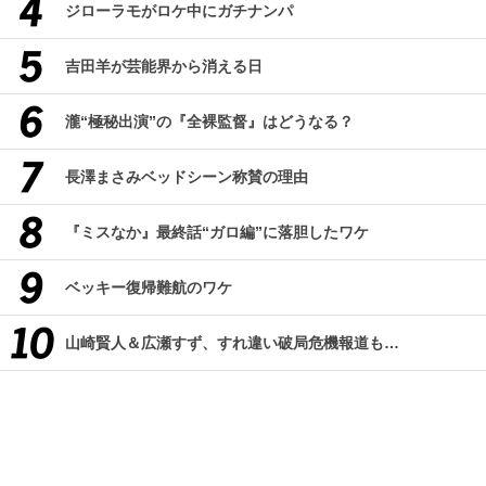
ジローラモがロケ中にガチナンパ
吉田羊が芸能界から消える日
瀧“極秘出演”の『全裸監督』はどうなる？
長澤まさみベッドシーン称賛の理由
『ミスなか』最終話“ガロ編”に落胆したワケ
ベッキー復帰難航のワケ
山崎賢人＆広瀬すず、すれ違い破局危機報道も…