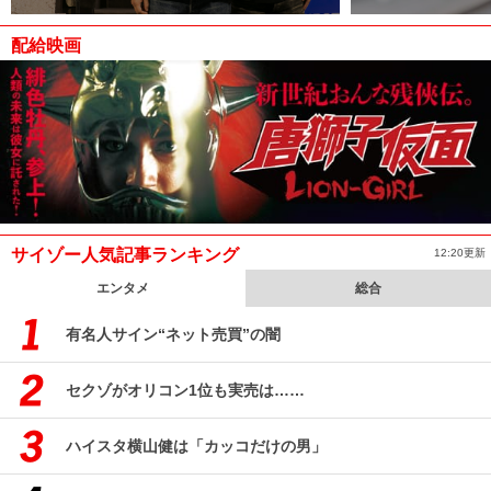
配給映画
サイゾー人気記事ランキング
12:20更新
エンタメ
総合
有名人サイン“ネット売買”の闇
セクゾがオリコン1位も実売は……
ハイスタ横山健は「カッコだけの男」