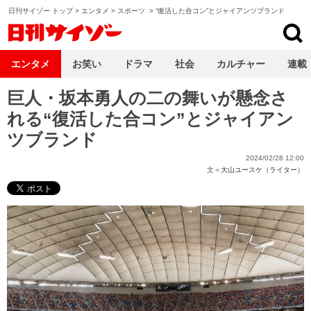
日刊サイゾー トップ
>
エンタメ
>
スポーツ
>
“復活した合コン”とジャイアンツブランド
日刊サイゾー
エンタメ
お笑い
ドラマ
社会
カルチャー
連載
巨人・坂本勇人の二の舞いが懸念さ
れる“復活した合コン”とジャイアン
ツブランド
2024/02/28 12:00
文＝
大山ユースケ（ライター）