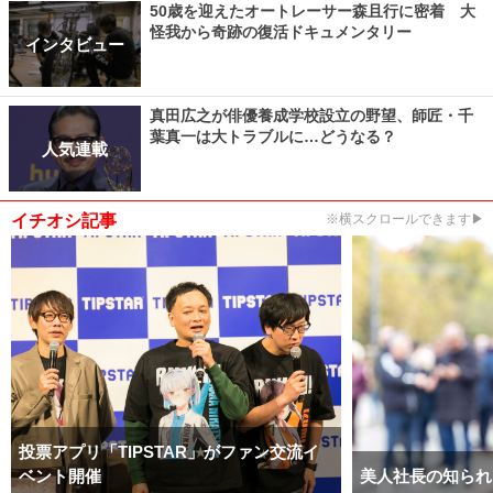
50歳を迎えたオートレーサー森且行に密着 大
怪我から奇跡の復活ドキュメンタリー
インタビュー
真田広之が俳優養成学校設立の野望、師匠・千
葉真一は大トラブルに…どうなる？
人気連載
イチオシ記事
※横スクロールできます▶
投票アプリ「TIPSTAR」がファン交流イ
ベント開催
美人社長の知られ