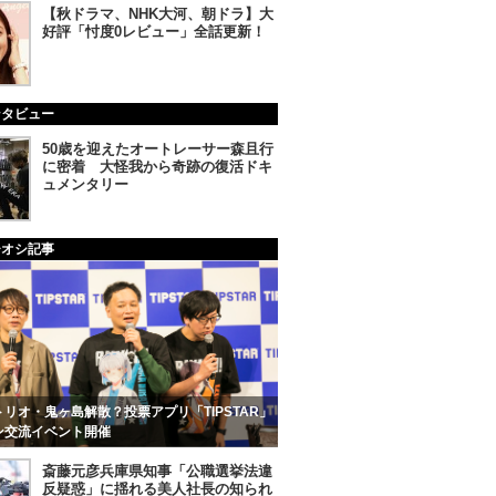
【秋ドラマ、NHK大河、朝ドラ】大
好評「忖度0レビュー」全話更新！
ンタビュー
50歳を迎えたオートレーサー森且行
に密着 大怪我から奇跡の復活ドキ
ュメンタリー
チオシ記事
リオ・鬼ヶ島解散？投票アプリ「TIPSTAR」
ン交流イベント開催
斎藤元彦兵庫県知事「公職選挙法違
反疑惑」に揺れる美人社長の知られ