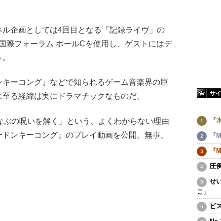
ル企画としては4回目となる「記録ライヴ」の
京国際フォーラム ホールCを使用し、ゲストにはデ
う。
キーコング』などで知られるゲーム音楽界の巨
サ
に至る経緯は実にドラマチックなものだ。
『
なぶの呪いを解く」という、よくわからない理由
ードンキーコング』のプレイ動画を公開。無事、
『M
『M
圧
せ
こ」
ビ