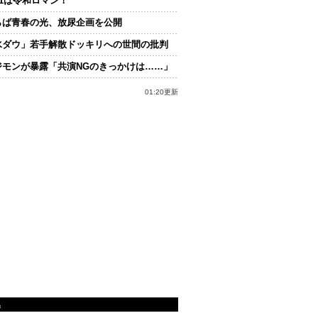
.1は令和ロマン！
らば青春の光、放尿企画を公開
水ダウ」若手解散ドッキリへの世間の批判
ジモンが暴露「共演NGのきっかけは……」
01:20更新
集