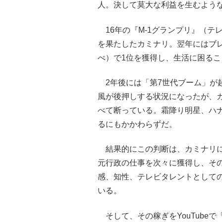
人。決して莫大な利益を生むよう
16年の『M-1グランプリ』（テ
を果たしたカミナリ。翌年にはブ
べ）で1位を獲得し、生活に困る
2年後には「第7世代ブーム」が
風が後押しする状況になったが、
べて断っている。霜降り明星、ハ
るにもかかわらずだ。
結果的にこの判断は、カミナリに
元行政の仕事を次々に獲得し、そ
感、知性、テレビタレントとして
いる。
そして、その稼ぎをYouTube