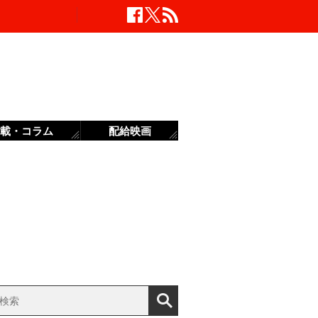
載・コラム
配給映画