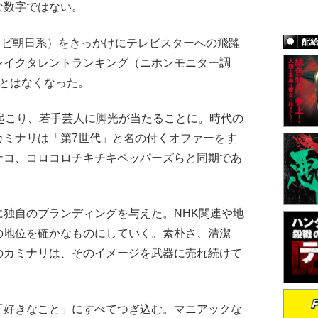
な数字ではない。
レビ朝日系）をきっかけにテレビスターへの飛躍
配
レイクタレントランキング（ニホンモニター調
ことはなくなった。
起こり、若手芸人に脚光が当たることに。時代の
カミナリは「第7世代」と名の付くオファーをす
ナコ、コロコロチキチキペッパーズらと同期であ
独自のブランディングを与えた。NHK関連や地
の地位を確かなものにしていく。素朴さ、清潔
のカミナリは、そのイメージを武器に売れ続けて
で「好きなこと」にすべてつぎ込む。マニアックな