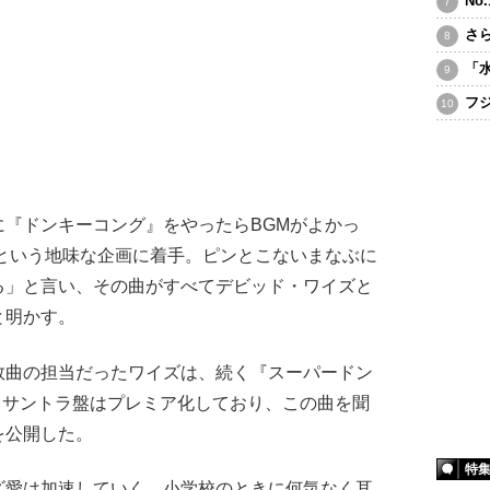
No
さ
「
フ
『ドンキーコング』をやったらBGMがよかっ
という地味な企画に着手。ピンとこないまなぶに
る」と言い、その曲がすべてデビッド・ワイズと
と明かす。
数曲の担当だったワイズは、続く『スーパードン
。サントラ盤はプレミア化しており、この曲を聞
を公開した。
特
愛は加速していく。小学校のときに何気なく耳