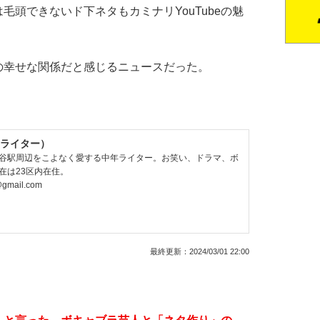
毛頭できないド下ネタもカミナリYouTubeの魅
eの幸せな関係だと感じるニュースだった。
ライター）
谷駅周辺をこよなく愛する中年ライター。お笑い、ドラマ、ボ
在は23区内在住。
@gmail.com
最終更新：
2024/03/01 22:00