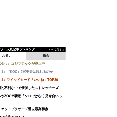
イゾー人気記事ランキング
すべて見る
お笑い
総合
水ダウ』コジマジックが炎上中
-1』『KOC』2冠王者は現れるのか
-1』ワイルドカード「いいね」TOP30
倒的不利な中で優勝したストレッチーズ
いやZOOM騒動「ソロではなく見せ合いっ
スケットブラザーズ過去最高得点！