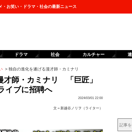
メ・お笑い・ドラマ・社会の最新ニュース
ドラマ
社会
カルチャー
連
い
>
独自の進化を遂げる漫才師・カミナリ
漫才師・カミナリ 「巨匠」
ライブに招聘へ
2024/03/01 22:00
文＝
新越谷ノリヲ（ライター）