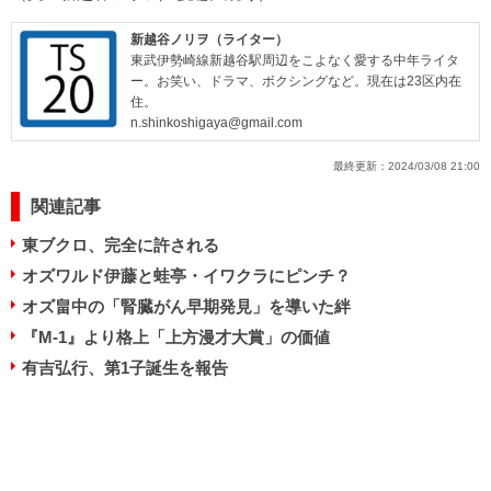
新越谷ノリヲ（ライター）
東武伊勢崎線新越谷駅周辺をこよなく愛する中年ライタ
ー。お笑い、ドラマ、ボクシングなど。現在は23区内在
住。
n.shinkoshigaya@gmail.com
最終更新：
2024/03/08 21:00
関連記事
東ブクロ、完全に許される
オズワルド伊藤と蛙亭・イワクラにピンチ？
オズ畠中の「腎臓がん早期発見」を導いた絆
『M-1』より格上「上方漫才大賞」の価値
有吉弘行、第1子誕生を報告