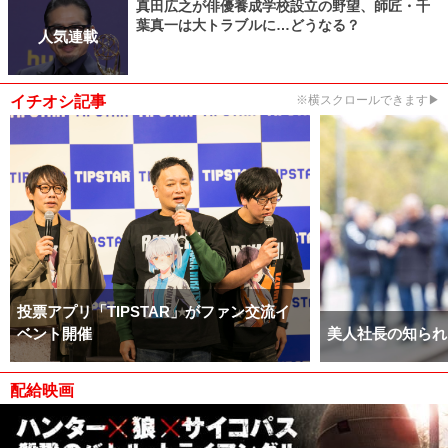
真田広之が俳優養成学校設立の野望、師匠・千
葉真一は大トラブルに…どうなる？
人気連載
イチオシ記事
※横スクロールできます▶
投票アプリ「TIPSTAR」がファン交流イ
ベント開催
美人社長の知られ
配給映画