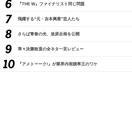
『THE W』ファイナリスト同じ問題
飛躍する“元・吉本興業”芸人たち
さらば青春の光、放尿企画を公開
準々決勝敗退の全ネタ一言レビュー
『アメトーーク!』が業界内視聴率王のワケ