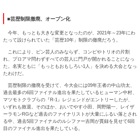
■芸歴制限撤廃、オープン化
今年、もっとも大きな変更となったのが、2021年～23年にわ
たって設けられていた「芸歴10年」制限の撤廃だろう。
これにより、ピン芸人のみならず、コンビやトリオの片割
れ、プロアマ問わずすべての芸人に門戸が開かれることになっ
た。名実ともに「もっともおもしろい1人」を決める大会となっ
たわけだ。
芸歴制限の撤廃を受けて、今大会には09年王者の中山功太、
過去最多の6回ファイナル進出を果たしているヒューマン中村、
マツモトクラブらの『R-1』レジェンドがエントリーしたが、
いずれも敗退。そのほか、おいでやす小田、岡野陽一、レイザ
ーラモンRGなど過去のファイナリストが大量にふるい落とされ
る中、過去5回ファイナルのルシファー吉岡が貫録を見せて6回
目のファイナル進出を果たしている。