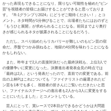
かった表現もできることになり、限りない可能性を秘めた“ピン
芸”を視聴者の皆様にお届けすることができると思っておりま
す。『R-1グランプリ2024』にどうぞご期待ください！」とコ
メント。ネタ時間が1分伸びることで、出場者たちにはおのずと
「もうひと展開」が求められることになる。前回までより奥行
きが感じられるネタが披露されることになるだろう。
ただし、スベり始めたらリカバリーが難しいのもピン芸の宿
命だ。序盤でつかみ損ねると、地獄の4分間を味わうことになる
かもしれない。
また、昨年まで2人の直接対決だった最終決戦も、上位3人で
の優勝争いに変更になった。決勝進出者発表会見の時点では
「最終は2人」という発表だったので、直前での変更である。前
出の上林Pはこれについても「ファイナリストの厳選されたピ
ン芸を1本でも多く、視聴者の皆さんにご覧いただきたいと思
い、ファイナルステージへの進出者も2人から3人に変更をする
ことにいたしました」とコメントしている。
芸人にとって、賞レースで2本目ができるかどうかは大問題