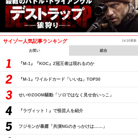
サイゾー人気記事ランキング
14:20更新
お笑い
総合
『M-1』『KOC』2冠王者は現れるのか
『M-1』ワイルドカード「いいね」TOP30
せいやZOOM騒動「ソロではなく見せ合いっこ」
『ラヴィット！』で怪芸人を紹介
フジモンが暴露「共演NGのきっかけは……」