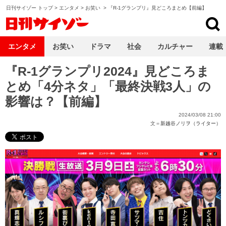
日刊サイゾー トップ
>
エンタメ
>
お笑い
>
『R-1グランプリ』見どころまとめ【前編】
日刊サイゾー
エンタメ
お笑い
ドラマ
社会
カルチャー
連載
『R-1グランプリ2024』見どころま
とめ「4分ネタ」「最終決戦3人」の
影響は？【前編】
2024/03/08 21:00
文＝
新越谷ノリヲ（ライター）