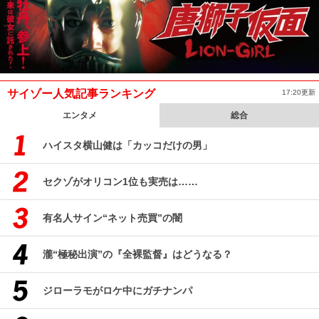
サイゾー人気記事ランキング
17:20更新
エンタメ
総合
ハイスタ横山健は「カッコだけの男」
セクゾがオリコン1位も実売は……
有名人サイン“ネット売買”の闇
瀧“極秘出演”の『全裸監督』はどうなる？
ジローラモがロケ中にガチナンパ