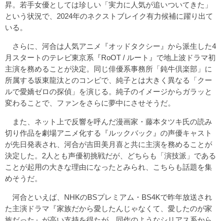
昇。若手女優としては珍しい「実力に人気が追いついてきた」
という状況で、2024年のネクストブレイク有力候補に躍り出て
いる。
さらに、河合は人気アニメ『オッドタクシー』から派生した4
月スタートのテレビ東京系『RoOT / ルート』で地上波ドラマ初
主演を務めることが決定。同じ俳優系事務所「鈍牛倶楽部」に
所属する坂東龍汰とのコンビで、純子とは大きく異なる「クー
ルで愛嬌ゼロの探偵」を演じる。純子のイメージからガラッと
変わることで、ファンをさらに夢中にさせそうだ。
また、ネット上で反響を呼んだ漫画家・藤本タツキ氏の読み
切り作品を劇場アニメ化する『ルックバック』の声優キャスト
が先日発表され、河合が吉田美月喜と共に主演を務めることが
決定した。2人とも声優初挑戦だが、どちらも「演技派」である
ことが起用の大きな理由になったとみられ、こちらも話題を集
めそうだ。
河合といえば、NHKのBSプレミアム・BS4Kで昨年放送され
た主演ドラマ『家族だから愛したんじゃなくて、愛したのが家
族だった』が高い支持を得たが、同作のようなシリアス系から