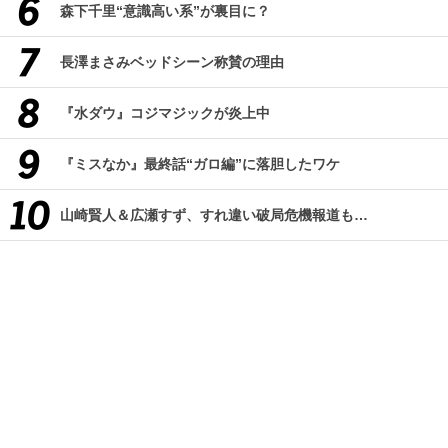
森下千里“意識高い系”が裏目に？
長澤まさみベッドシーン称賛の理由
『水ダウ』コジマジックが炎上中
『ミスなか』最終話“ガロ編”に落胆したワケ
山崎賢人＆広瀬すず、すれ違い破局危機報道も…