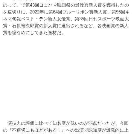
のって』で第43回ヨコハマ映画祭の最優秀新人賞を獲得したの
を皮切りに、2022年に第64回ブルーリボン賞新人賞、第95回キ
ネマ旬報ベスト・テン新人女優賞、第35回日刊スポーツ映画大
賞・石原裕次郎賞の新人賞に選出されるなど、各映画賞の新人
賞を総なめにしてきた逸材だ。
演技力の評価に比べて知名度が低いのが弱点だったが、今回
の『不適切にもほどがある！』への出演で認知度が爆発的に上