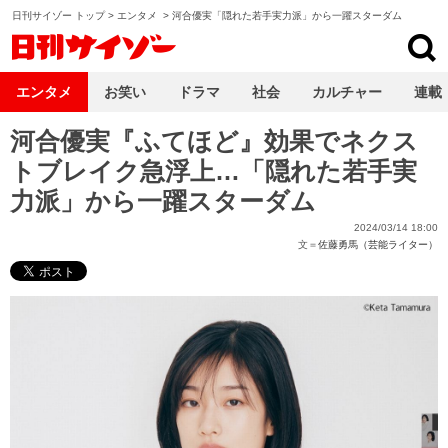
日刊サイゾー トップ
>
エンタメ
>
河合優実「隠れた若手実力派」から一躍スターダム
日刊サイゾー
エンタメ
お笑い
ドラマ
社会
カルチャー
連載
河合優実『ふてほど』効果でネクス
トブレイク急浮上…「隠れた若手実
力派」から一躍スターダム
2024/03/14 18:00
文＝
佐藤勇馬（芸能ライター）