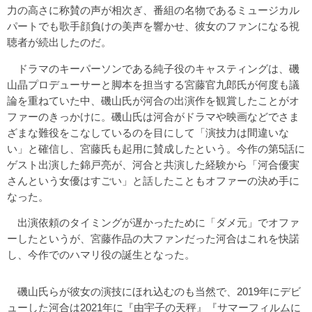
力の高さに称賛の声が相次ぎ、番組の名物であるミュージカル
パートでも歌手顔負けの美声を響かせ、彼女のファンになる視
聴者が続出したのだ。
ドラマのキーパーソンである純子役のキャスティングは、磯
山晶プロデューサーと脚本を担当する宮藤官九郎氏が何度も議
論を重ねていた中、磯山氏が河合の出演作を観賞したことがオ
ファーのきっかけに。磯山氏は河合がドラマや映画などでさま
ざまな難役をこなしているのを目にして「演技力は間違いな
い」と確信し、宮藤氏も起用に賛成したという。今作の第5話に
ゲスト出演した錦戸亮が、河合と共演した経験から「河合優実
さんという女優はすごい」と話したこともオファーの決め手に
なった。
出演依頼のタイミングが遅かったために「ダメ元」でオファ
ーしたというが、宮藤作品の大ファンだった河合はこれを快諾
し、今作でのハマリ役の誕生となった。
磯山氏らが彼女の演技にほれ込むのも当然で、2019年にデビ
ューした河合は2021年に『由宇子の天秤』『サマーフィルムに