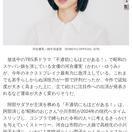
河合優実／鈍牛倶楽部 DONGYU OFFICIAL SITE
放送中のTBS系ドラマ『不適切にもほどがある！』で昭和の
スケバン娘を演じている女優の河合優実（かわい・ゆうみ）
が、今年のネクストブレイク最有力に急浮上している。これま
でも若手らしからぬ演技力が一部で評判だったが、今作で認知
度が大きく高まった上に、立て続けに注目作への出演が発表さ
れるなど運命が大きく変わりそうだ。
阿部サダヲが主演を務める『不適切にもほどがある！』は、
阿部演じる“昭和のおじさん”小川市郎が2024年の現代へタイム
スリップし、コンプラで縛られた令和の人々に考えるきっかけ
を与えていくストーリー。河合は市郎の一人娘で高校生の小川
純子を演じ、いかにも80年代らしい聖子ちゃんカットとスケバ