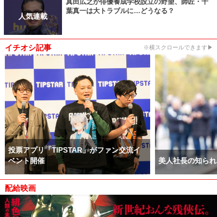
真田広之が俳優養成学校設立の野望、師匠・千
葉真一は大トラブルに…どうなる？
人気連載
イチオシ記事
※横スクロールできます▶
投票アプリ「TIPSTAR」がファン交流イ
ベント開催
美人社長の知られ
配給映画