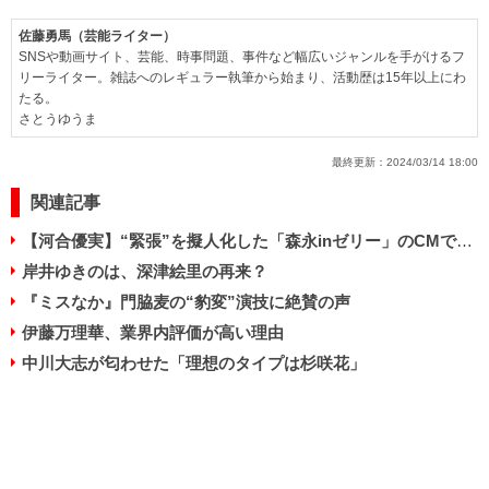
佐藤勇馬（芸能ライター）
SNSや動画サイト、芸能、時事問題、事件など幅広いジャンルを手がけるフ
リーライター。雑誌へのレギュラー執筆から始まり、活動歴は15年以上にわ
たる。
さとうゆうま
最終更新：
2024/03/14 18:00
関連記事
【河合優実】“緊張”を擬人化した「森永inゼリー」のCMで話題の美少女！
岸井ゆきのは、深津絵里の再来？
『ミスなか』門脇麦の“豹変”演技に絶賛の声
伊藤万理華、業界内評価が高い理由
中川大志が匂わせた「理想のタイプは杉咲花」