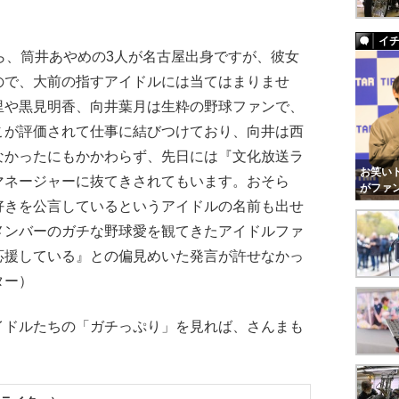
イ
ら、筒井あやめの3人が名古屋出身ですが、彼女
ので、大前の指すアイドルには当てはまりませ
里や黒見明香、向井葉月は生粋の野球ファンで、
こが評価されて仕事に結びつけており、向井は西
なかったにもかかわらず、先日には『文化放送ラ
お笑いト
マネージャーに抜てきされてもいます。おそら
がファ
好きを公言しているというアイドルの名前も出せ
メンバーのガチな野球愛を観てきたアイドルファ
応援している』との偏見めいた発言が許せなかっ
ター）
ドルたちの「ガチっぷり」を見れば、さんまも