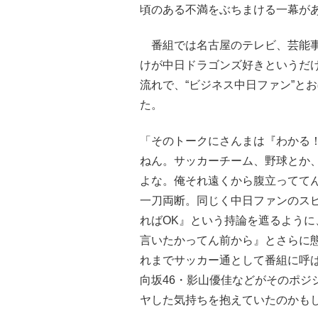
頃のある不満をぶちまける一幕が
番組では名古屋のテレビ、芸能事
けが中日ドラゴンズ好きというだ
流れで、“ビジネス中日ファン”と
た。
「そのトークにさんまは『わかる
ねん。サッカーチーム、野球とか
よな。俺それ遠くから腹立ってて
一刀両断。同じく中日ファンのス
ればOK』という持論を遮るよう
言いたかってん前から』とさらに
れまでサッカー通として番組に呼
向坂46・影山優佳などがそのポジ
ヤした気持ちを抱えていたのかも