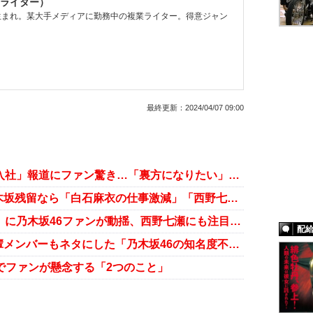
ライター）
県生まれ。某大手メディアに勤務中の複業ライター。得意ジャン
最終更新：
2024/04/07 09:00
元乃木坂46・橋本奈々未「ソニー入社」報道にファン驚き…「裏方になりたい」の希望どおりか
山下美月、卒業後の事務所は…乃木坂残留なら「白石麻衣の仕事激減」「西野七瀬結婚」か
バナナマン・設楽「嫌われMC1位」に乃木坂46ファンが動揺、西野七瀬にも注目が…
配
山下美月の卒業で浮き彫りに…後輩メンバーもネタにした「乃木坂46の知名度不足」
定でファンが懸念する「2つのこと」