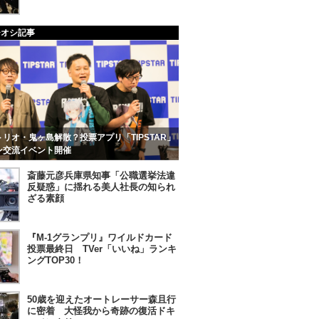
チオシ記事
リオ・鬼ヶ島解散？投票アプリ「TIPSTAR」
ン交流イベント開催
斎藤元彦兵庫県知事「公職選挙法違
反疑惑」に揺れる美人社長の知られ
ざる素顔
『M-1グランプリ』ワイルドカード
投票最終日 TVer「いいね」ランキ
ングTOP30！
50歳を迎えたオートレーサー森且行
に密着 大怪我から奇跡の復活ドキ