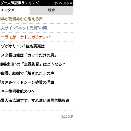
イゾー人気記事ランキング
すべて見る
エンタメ
総合
田羊が芸能界から消える日
名人サイン“ネット売買”の闇
ローラモがロケ中にガチナンパ
クゾがオリコン1位も実売は……
イスタ横山健は「カッコだけの男」
“極秘出演”の『全裸監督』はどうなる？
持由香、結婚で「騙された」の声
澤まさみベッドシーン称賛の理由
ッキー復帰難航のワケ
崎賢人＆広瀬すず、すれ違い破局危機報道
5:20更新