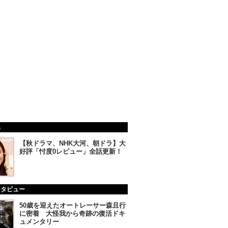
集
【秋ドラマ、NHK大河、朝ドラ】大
好評「忖度0レビュー」全話更新！
ンタビュー
50歳を迎えたオートレーサー森且行
に密着 大怪我から奇跡の復活ドキ
ュメンタリー