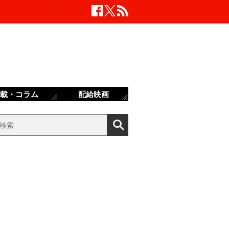
載・コラム
配給映画