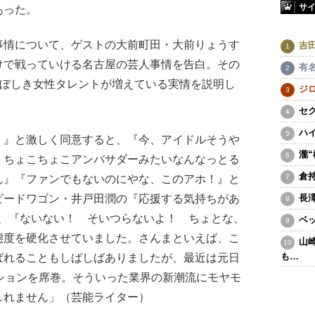
サ
あった。
情について、ゲストの大前町田・大前りょうす
吉
けで戦っていける名古屋の芸人事情を告白。その
有
おぼしき女性タレントが増えている実情を説明し
ジ
セ
ハ
！』と激しく同意すると、『今、アイドルそうや
瀧
、ちょこちょこアンバサダーみたいなんなっとる
倉
ん』『ファンでもないのにやな、このアホ！』と
ピードワゴン・井戸田潤の『応援する気持ちがあ
長
に、『ないない！ そいつらないよ！ ちょとな、
ベ
態度を硬化させていました。さんまといえば、こ
山
も…
ばれることもしばしばありましたが、最近は元日
ションを席巻。そういった業界の新潮流にモヤモ
しれません」（芸能ライター）