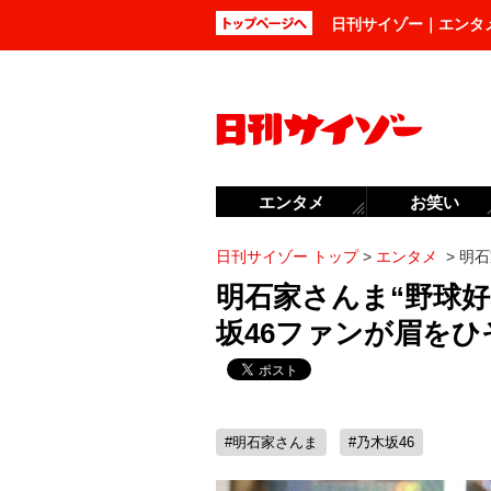
日刊サイゾー｜エンタ
エンタメ
お笑い
日刊サイゾー トップ
>
エンタメ
>
明石
明石家さんま“野球
坂46ファンが眉を
#明石家さんま
#乃木坂46