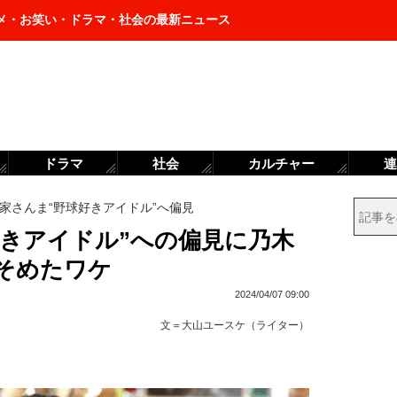
メ・お笑い・ドラマ・社会の最新ニュース
ドラマ
社会
カルチャー
連
家さんま“野球好きアイドル”へ偏見
好きアイドル”への偏見に乃木
ひそめたワケ
2024/04/07 09:00
文＝
大山ユースケ（ライター）