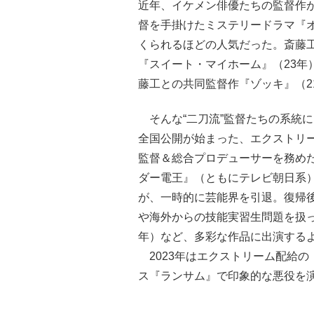
近年、イケメン俳優たちの監督作
督を手掛けたミステリードラマ『オ
くられるほどの人気だった。斎藤工は
『スイート・マイホーム』（23年
藤工との共同監督作『ゾッキ』（2
そんな“二刀流”監督たちの系統に、
全国公開が始まった、エクストリー
監督＆総合プロデューサーを務め
ダー電王』（ともにテレビ朝日系
が、一時的に芸能界を引退。復帰後
や海外からの技能実習生問題を扱っ
年）など、多彩な作品に出演する
2023年はエクストリーム配給の
ス『ランサム』で印象的な悪役を