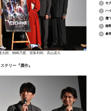
セ
ハ
瀧
南
倉
健太朗、鶴嶋乃愛、賀集利樹、高山孟久
ミステリー『贋作』