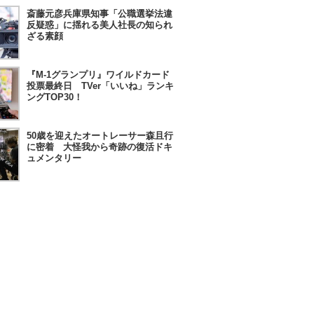
斎藤元彦兵庫県知事「公職選挙法違
反疑惑」に揺れる美人社長の知られ
ざる素顔
『M-1グランプリ』ワイルドカード
投票最終日 TVer「いいね」ランキ
ングTOP30！
50歳を迎えたオートレーサー森且行
に密着 大怪我から奇跡の復活ドキ
ュメンタリー