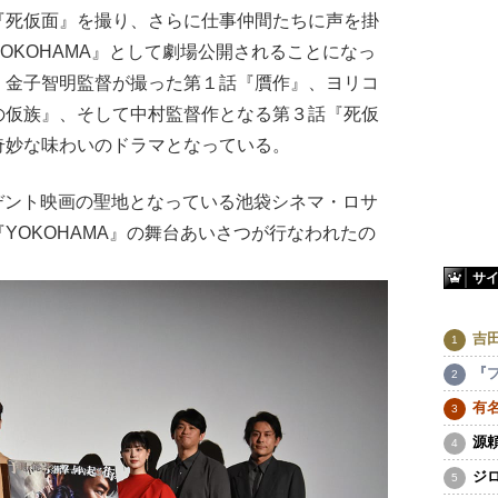
死仮面』を撮り、さらに仕事仲間たちに声を掛
OKOHAMA』として劇場公開されることになっ
、金子智明監督が撮った第１話『贋作』、ヨリコ
の仮族』、そして中村監督作となる第３話『死仮
奇妙な味わいのドラマとなっている。
ンデント映画の聖地となっている池袋シネマ・ロサ
YOKOHAMA』の舞台あいさつが行なわれたの
サ
吉
『
有
源
ジ