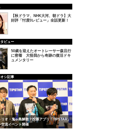
集
【秋ドラマ、NHK大河、朝ドラ】大
好評「忖度0レビュー」全話更新！
ンタビュー
50歳を迎えたオートレーサー森且行
に密着 大怪我から奇跡の復活ドキ
ュメンタリー
チオシ記事
リオ・鬼ヶ島解散？投票アプリ「TIPSTAR」
ン交流イベント開催