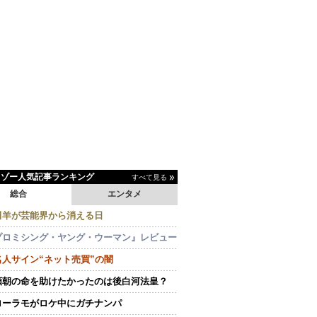
イゾー人気記事ランキング
すべて見る
総合
エンタメ
田羊が芸能界から消える日
プロミシング・ヤング・ウーマン』レビュー
名人サイン“ネット売買”の闇
頼朝の命を助けたかったのは後白河法皇？
ローラモがロケ中にガチナンパ