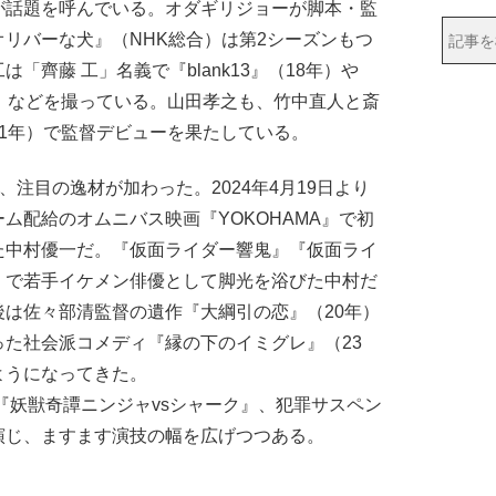
が話題を呼んでいる。オダギリジョーが脚本・監
リバーな犬』（NHK総合）は第2シーズンもつ
「齊藤 工」名義で『blank13』（18年）や
）などを撮っている。山田孝之も、竹中直人と斎
1年）で監督デビューを果たしている。
注目の逸材が加わった。2024年4月19日より
ム配給のオムニバス映画『YOKOHAMA』で初
た中村優一だ。『仮面ライダー響鬼』『仮面ライ
）で若手イケメン俳優として脚光を浴びた中村だ
は佐々部清監督の遺作『大綱引の恋』（20年）
た社会派コメディ『縁の下のイミグレ』（23
ようになってきた。
『妖獣奇譚ニンジャvsシャーク』、犯罪サスペン
演じ、ますます演技の幅を広げつつある。