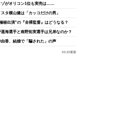
クゾがオリコン1位も実売は……
イスタ横山健は「カッコだけの男」
“極秘出演”の『全裸監督』はどうなる？
野遥海選手と南野拓実選手は兄弟なのか？
持由香、結婚で「騙された」の声
03:20更新