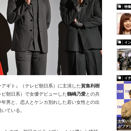
特
イ
イ
ーアギト』（テレビ朝日系）に主演した
賀集利樹
レビ朝日系）で女優デビューした
鶴嶋乃愛
との共
中年男と、恋人とケンカ別れした若い女性との出
描いている。
お笑いト
がファ