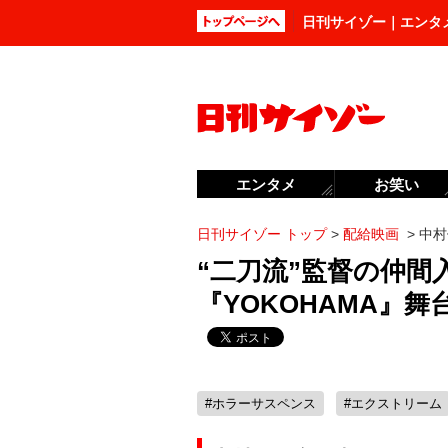
日刊サイゾー｜エンタ
エンタメ
お笑い
日刊サイゾー トップ
>
配給映画
>
中村
“二刀流”監督の仲間
『YOKOHAMA』
#ホラーサスペンス
#エクストリーム