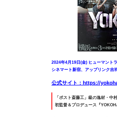
2024年4月19
日(金) ヒューマン
シネマート新宿、アップリンク吉祥
公式サ
イト：https://yokoha
「ポスト斎藤工」級の逸材・中
初監督＆プロデュース『YOKOH