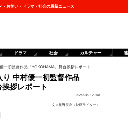
メ・お笑い・ドラマ・社会の最新ニュース
ドラマ
社会
カルチャー
連
優一初監督作品『YOKOHAMA』舞台挨拶レポート
入り 中村優一初監督作品
舞台挨拶レポート
2024/04/22 20:00
文＝
長野辰次（映画ライター）