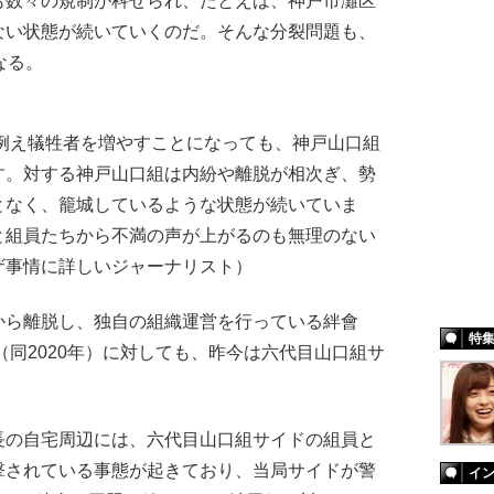
も数々の規制が科せられ、たとえば、神戸市灘区
ない状態が続いていくのだ。そんな分裂問題も、
なる。
例え犠牲者を増やすことになっても、神戸山口組
す。対する神戸山口組は内紛や離脱が相次ぎ、勢
となく、籠城しているような状態が続いていま
と組員たちから不満の声が上がるのも無理のない
ザ事情に詳しいジャーナリスト）
ら離脱し、独自の組織運営を行っている絆會
特
（同2020年）に対しても、昨今は六代目山口組サ
の自宅周辺には、六代目山口組サイドの組員と
撃されている事態が起きており、当局サイドが警
イ