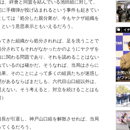
には、絆會と同盟を結んでいる池田組に対して、
宅に手榴弾が投げ込まれるという事件も起きてい
としては「処分した親分衆が、今もヤクザ組織を
」という意思表示ともいえるだろう。
イ
ってきた組織から処分されれば、足を洗うことで
処分されてもそれがなかったかのようにヤクザを
信に関わる問題であり、それを認めることはない
れているのは確かだ。そうなれば、当局はさらに
お笑いト
結果、そのことによって多くの組員たちが迷惑し
がファ
望があるならばまだしも、六代目山口組以外は、
思えない。そう考えると、対立を続けることはも
者）
長が引退し、神戸山口組を解散させれば、当局
ってくるだろう。