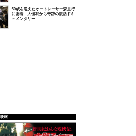
50歳を迎えたオートレーサー森且行
に密着 大怪我から奇跡の復活ドキ
ュメンタリー
給映画