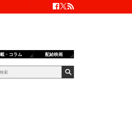
載・コラム
配給映画