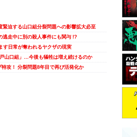
度緊迫する山口組分裂問題への影響拡大必至
の逃走中に別の殺人事件にも関与 !?
すます日常が奪われるヤクザの現実
神戸山口組」…今後も犠牲は増え続けるのか
特攻！ 分裂問題8年目で再び活発化か