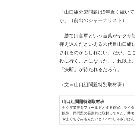
「山口組分裂問題は9年近く続い
か」（前出のジャーナリスト）
勝てば官軍という言葉がヤクザ社
抑え込んだといえる六代目山口組
されるのかもしれない。だが、こ
役に行くことになった。これ以上
「決断」が待たれるだろう。
（文＝山口組問題特別取材班）
山口組問題特別取材班
ヤクザ業界をフィールドとする作家、ライタ
以降、同問題の長期的に取材してきた。共著に
やまぐちぐみもんだいとくべつしゅざいはん