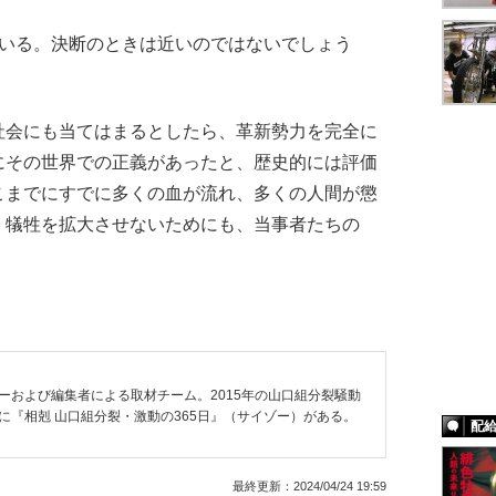
ている。決断のときは近いのではないでしょう
会にも当てはまるとしたら、革新勢力を完全に
にその世界での正義があったと、歴史的には評価
こまでにすでに多くの血が流れ、多くの人間が懲
、犠牲を拡大させないためにも、当事者たちの
ーおよび編集者による取材チーム。2015年の山口組分裂騒動
『相剋 山口組分裂・激動の365日』（サイゾー）がある。
配
最終更新：
2024/04/24 19:59