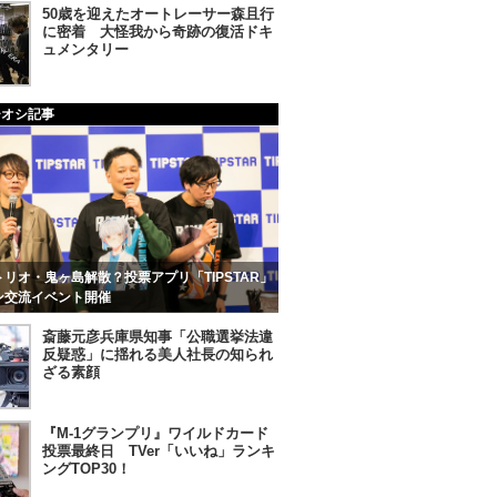
50歳を迎えたオートレーサー森且行
に密着 大怪我から奇跡の復活ドキ
ュメンタリー
チオシ記事
リオ・鬼ヶ島解散？投票アプリ「TIPSTAR」
ン交流イベント開催
斎藤元彦兵庫県知事「公職選挙法違
反疑惑」に揺れる美人社長の知られ
ざる素顔
『M-1グランプリ』ワイルドカード
投票最終日 TVer「いいね」ランキ
ングTOP30！