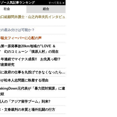
イゾー人気記事ランキング
すべて見る
社会
総合
山口組顧問弁護士・山之内幸夫氏インタビュ
女の産み分けは可能か？
井聡太フィーバーに心配の声
第一原発事故20km地域の”LOVE ＆
E” 幻のコミューン「獏原人村」の現在
０年連続でマイナス成長!! お先真っ暗!?
ガ産業研究
通に政府の仕事を丸投げできなくなったら…
春が松本人志問題に執着する理由
eakingDown元代表が「暴力団対策課」に逮
波紋
国人の「アジア留学ブーム」到来?
本・文春裁判の本質と場外乱闘の行方