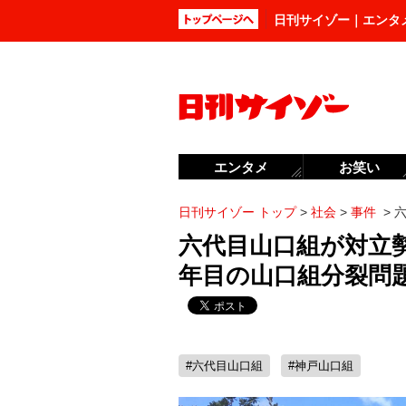
日刊サイゾー｜エンタ
エンタメ
お笑い
日刊サイゾー トップ
>
社会
>
事件
>
六代目山口組が対立
年目の山口組分裂問
#六代目山口組
#神戸山口組