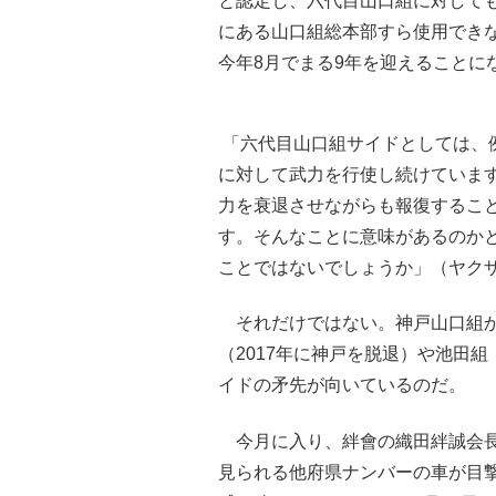
と認定し、六代目山口組に対して
にある山口組総本部すら使用でき
今年8月でまる9年を迎えることに
「六代目山口組サイドとしては、
に対して武力を行使し続けていま
力を衰退させながらも報復するこ
す。そんなことに意味があるのか
ことではないでしょうか」（ヤク
それだけではない。神戸山口組か
（2017年に神戸を脱退）や池田組
イドの矛先が向いているのだ。
今月に入り、絆會の織田絆誠会長
見られる他府県ナンバーの車が目