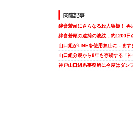
関連記事
絆會若頭にさらなる殺人容疑！ 再
絆會若頭の逮捕の波紋…約1200日
山口組がLINEを使用禁止に…ま
山口組分裂から8年も存続する「
神戸山口組系事務所に今度はダンプ