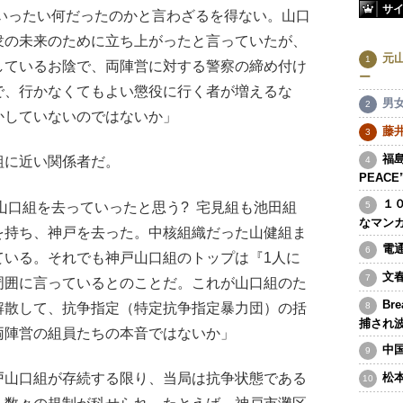
サ
いったい何だったのかと言わざるを得ない。山口
衆の未来のために立ち上がったと言っていたが、
元
しているお陰で、両陣営に対する警察の締め付け
ー
で、行かなくてもよい懲役に行く者が増えるな
男
かしていないのではないか」
藤
福島
に近い関係者だ。
PEAC
１
山口組を去っていったと思う? 宅見組も池田組
なマン
を持ち、神戸を去った。中核組織だった山健組ま
電
ている。それでも神戸山口組のトップは『1人に
文
周囲に言っているとのことだ。これが山口組のた
Br
解散して、抗争指定（特定抗争指定暴力団）の括
捕され
両陣営の組員たちの本音ではないか」
中
山口組が存続する限り、当局は抗争状態である
松