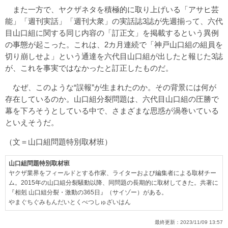
また一方で、ヤクザネタを積極的に取り上げいる「アサヒ芸
能」「週刊実話」「週刊大衆」の実話誌3誌が先週揃って、六代
目山口組に関する同じ内容の「訂正文」を掲載するという異例
の事態が起こった。これは、2カ月連続で「神戸山口組の組員を
切り崩しせよ」という通達を六代目山口組が出したと報じた3誌
が、これを事実ではなかったと訂正したものだ。
なぜ、このような“誤報”が生まれたのか。その背景には何が
存在しているのか。山口組分裂問題は、六代目山口組の圧勝で
幕を下ろそうとしている中で、さまざまな思惑が渦巻いている
といえそうだ。
（文＝山口組問題特別取材班）
山口組問題特別取材班
ヤクザ業界をフィールドとする作家、ライターおよび編集者による取材チー
ム。2015年の山口組分裂騒動以降、同問題の長期的に取材してきた。共著に
『相剋 山口組分裂・激動の365日』（サイゾー）がある。
やまぐちぐみもんだいとくべつしゅざいはん
最終更新：
2023/11/09 13:57