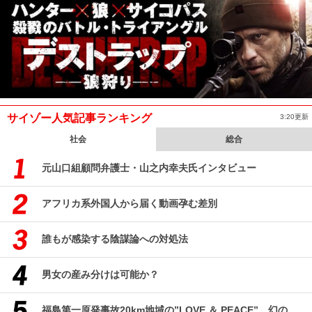
サイゾー人気記事ランキング
3:20更新
社会
総合
元山口組顧問弁護士・山之内幸夫氏インタビュー
アフリカ系外国人から届く動画孕む差別
誰もが感染する陰謀論への対処法
男女の産み分けは可能か？
福島第一原発事故20km地域の”LOVE ＆ PEACE” 幻のコミューン「獏原人村」の現在