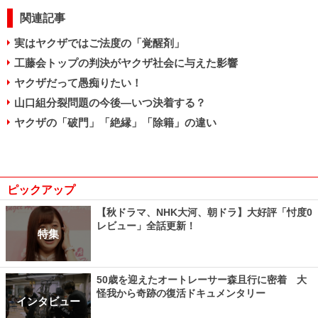
関連記事
実はヤクザではご法度の「覚醒剤」
工藤会トップの判決がヤクザ社会に与えた影響
ヤクザだって愚痴りたい！
山口組分裂問題の今後―いつ決着する？
ヤクザの「破門」「絶縁」「除籍」の違い
ピックアップ
【秋ドラマ、NHK大河、朝ドラ】大好評「忖度0
レビュー」全話更新！
特集
50歳を迎えたオートレーサー森且行に密着 大
怪我から奇跡の復活ドキュメンタリー
インタビュー