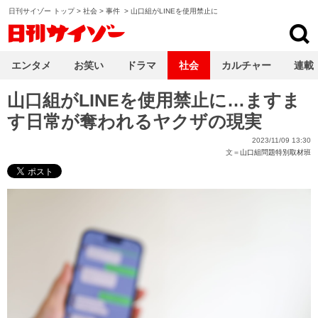
日刊サイゾー トップ
>
社会
>
事件
>
山口組がLINEを使用禁止に
日刊サイゾー
エンタメ
お笑い
ドラマ
社会
カルチャー
連載
山口組がLINEを使用禁止に…ますま
す日常が奪われるヤクザの現実
2023/11/09 13:30
文＝
山口組問題特別取材班