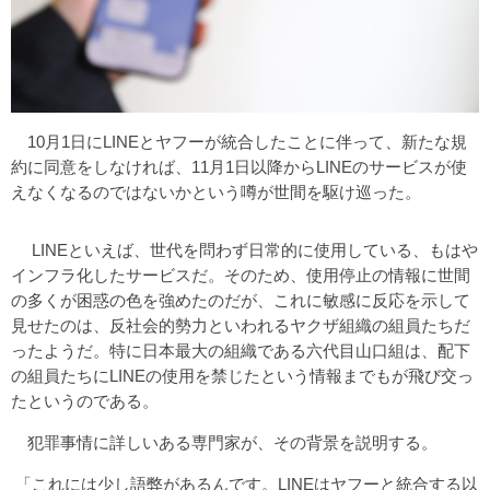
10月1日にLINEとヤフーが統合したことに伴って、新たな規
約に同意をしなければ、11月1日以降からLINEのサービスが使
えなくなるのではないかという噂が世間を駆け巡った。
LINEといえば、世代を問わず日常的に使用している、もはや
インフラ化したサービスだ。そのため、使用停止の情報に世間
の多くが困惑の色を強めたのだが、これに敏感に反応を示して
見せたのは、反社会的勢力といわれるヤクザ組織の組員たちだ
ったようだ。特に日本最大の組織である六代目山口組は、配下
の組員たちにLINEの使用を禁じたという情報までもが飛び交っ
たというのである。
犯罪事情に詳しいある専門家が、その背景を説明する。
「これには少し語弊があるんです。LINEはヤフーと統合する以