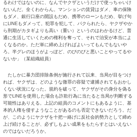
るわけではないのに、なんでヤクザというだけで使っちゃいけ
ないんだ。全くわからん。マンションの賃貸はダメ、車の保険
もダメ、銀行口座の開設もだめ、携帯のローンもだめ、挙げ句
にLINEもダメって。犯罪を犯して、パクられたら、ヤクザやか
ら刑期がカタギよりも高い（重い）というのはわかるけど、普
通に生活していくための権利を奪って、それで治安が本当によ
くなるのか。ただ単に締め上げればよいってもんでもないや
ろ。半グレのほうがよっぽど、のびのびと悪いことやってるや
ないか」（某組織組員）
たしかに暴力団排除条例が施行されて以来、当局が目をつけ
れば、ヤクザは、どのような微罪の容疑で逮捕されてもおかし
くない状況になった。規約を破って、ヤクザがその身分を偽る
形でLINEを使用した場合も詐欺行為に当たると当局が判断する
可能性はありえる。上記の組員のコメントにもあるように、基
本的人権を侵すようなことがあるのも否定できないだろう。だ
が、このようにヤクザを十把一絡げに反社会的勢力として締め
上げ続けることが、必ずしもよい成果をもたらすとはいえない
のではないだろうか。