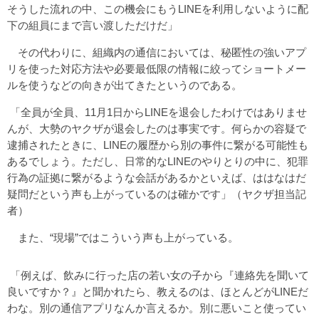
そうした流れの中、この機会にもうLINEを利用しないように配
下の組員にまで言い渡しただけだ」
その代わりに、組織内の通信においては、秘匿性の強いアプ
リを使った対応方法や必要最低限の情報に絞ってショートメー
ルを使うなどの向きが出てきたというのである。
「全員が全員、11月1日からLINEを退会したわけではありませ
んが、大勢のヤクザが退会したのは事実です。何らかの容疑で
逮捕されたときに、LINEの履歴から別の事件に繋がる可能性も
あるでしょう。ただし、日常的なLINEのやりとりの中に、犯罪
行為の証拠に繋がるような会話があるかといえば、ははなはだ
疑問だという声も上がっているのは確かです」（ヤクザ担当記
者）
また、“現場”ではこういう声も上がっている。
「例えば、飲みに行った店の若い女の子から『連絡先を聞いて
良いですか？』と聞かれたら、教えるのは、ほとんどがLINEだ
わな。別の通信アプリなんか言えるか。別に悪いこと使ってい