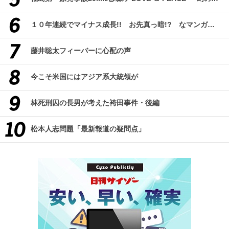
１０年連続でマイナス成長!! お先真っ暗!? なマンガ産業研究
藤井聡太フィーバーに心配の声
今こそ米国にはアジア系大統領が
林死刑囚の長男が考えた袴田事件・後編
松本人志問題「最新報道の疑問点」