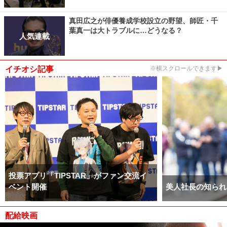
真田広之が俳優養成学校設立の野望、師匠・千
葉真一は大トラブルに…どうなる？
人気連載
イチオシ記事
※横スクロールできます▶
投票アプリ「TIPSTAR」がファン交流イ
ベント開催
美人社長の知られ
配給映画