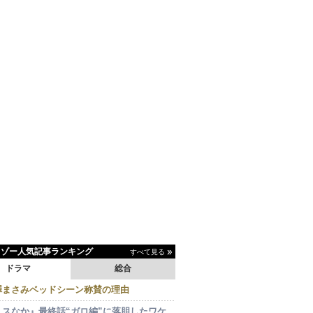
イゾー人気記事ランキング
すべて見る
ドラマ
総合
澤まさみベッドシーン称賛の理由
ミスなか』最終話“ガロ編”に落胆したワケ