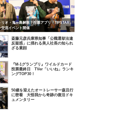
リオ・鬼ヶ島解散？投票アプリ「TIPSTAR」
ン交流イベント開催
斎藤元彦兵庫県知事「公職選挙法違
反疑惑」に揺れる美人社長の知られ
ざる素顔
『M-1グランプリ』ワイルドカード
投票最終日 TVer「いいね」ランキ
ングTOP30！
50歳を迎えたオートレーサー森且行
に密着 大怪我から奇跡の復活ドキ
ュメンタリー