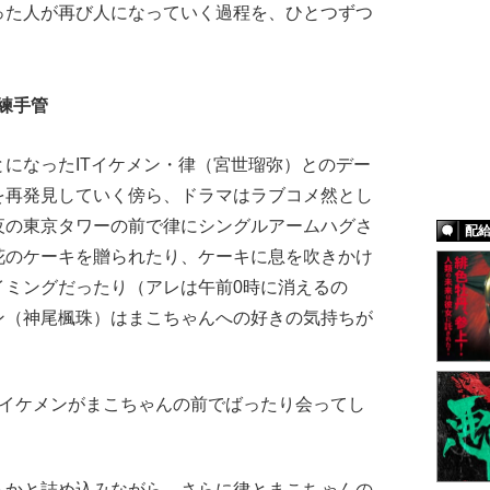
った人が再び人になっていく過程を、ひとつずつ
練手管
になったITイケメン・律（宮世瑠弥）とのデー
を再発見していく傍ら、ドラマはラブコメ然とし
夜の東京タワーの前で律にシングルアームハグさ
配
花のケーキを贈られたり、ケーキに息を吹きかけ
イミングだったり（アレは午前0時に消えるの
ン（神尾楓珠）はまこちゃんへの好きの気持ちが
イケメンがまこちゃんの前でばったり会ってし
かと詰め込みながら、さらに律とまこちゃんの