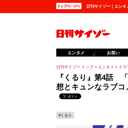
日刊サイゾー｜エンタ
エンタメ
お笑い
日刊サイゾー トップ
>
エンタメ
>
ドラ
『くるり』第4話 
想とキュンなラブコ
#くるり