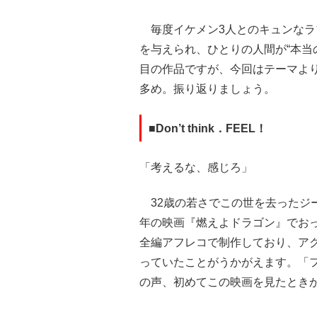
毎度イケメン3人とのキュンなラ
を与えられ、ひとりの人間が“本当
目の作品ですが、今回はテーマよ
多め。振り返りましょう。
■Don’t think．FEEL！
「考えるな、感じろ」
32歳の若さでこの世を去ったジー
年の映画『燃えよドラゴン』でお
全編アフレコで制作しており、ア
っていたことがうかがえます。「フ
の声、初めてこの映画を見たとき