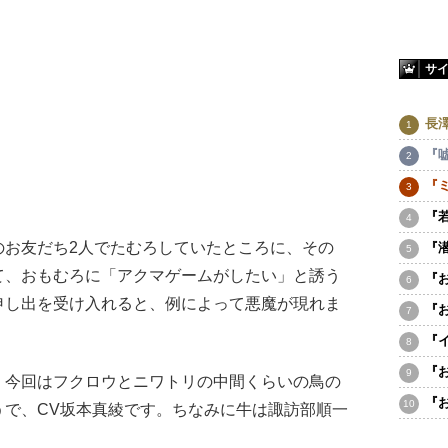
サ
長
『
『
『
お友だち2人でたむろしていたところに、その
『
て、おもむろに「アクマゲームがしたい」と誘う
『
申し出を受け入れると、例によって悪魔が現れま
『
『
『
今回はフクロウとニワトリの中間くらいの鳥の
『
うで、CV坂本真綾です。ちなみに牛は諏訪部順一