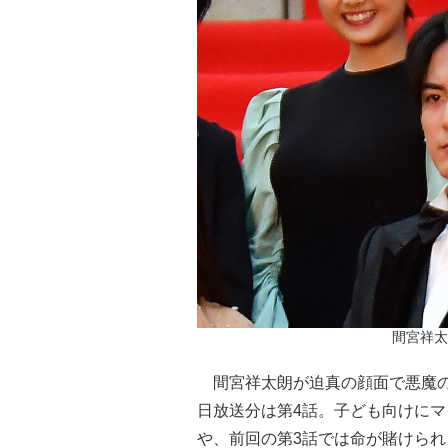
間宮祥太朗
間宮祥太朗が迫真の顔面で悪魔のゲー
日放送分は第4話。子ども向けに
や、前回の第3話では命が賭けら