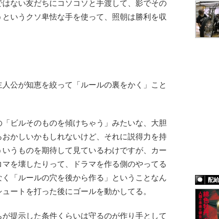
はない友だちにコソコソと手渡して、影でその
うというクソ卑怯な手を使って、照朝は勝利を収
人公が知恵を絞って「ルールの裏をかく」こと
の「ビルそのものを傾けちゃう」みたいな、大胆
ろおかしいかもしれないけど、それに説得力を持
ういうものを期待して見ているわけですが、カー
コマを壊したりって、ドラマを作る側のやってる
なく「ルールの穴を後から作る」ということなん
配
シュートを打った後にゴールを動かしてる。
が提示した条件くらいは守るのが作り手として