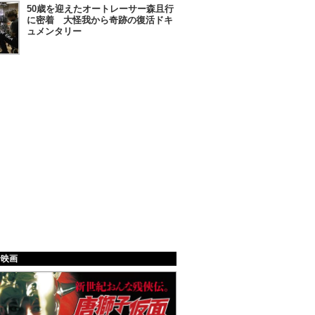
50歳を迎えたオートレーサー森且行
に密着 大怪我から奇跡の復活ドキ
ュメンタリー
給映画