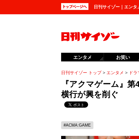
日刊サイゾー｜エンタ
エンタメ
お笑い
日刊サイゾー トップ
>
エンタメ
>
ドラ
『アクマゲーム』第
横行が興を削ぐ
#ACMA:GAME