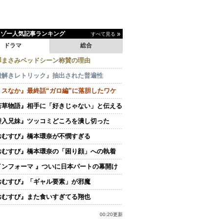
イゾー人気記事ランキング
すべて見る
ドラマ
総合
澤まさみベッドシーン称賛の理由
嘘解きレトリック』抽出された普遍性
ミスなか』最終話“ガロ編”に落胆したワケ
若草物語』相手に「好きじゃない」と伝える
潜入兄妹』ツッコミどころを潰し切った
おむすび』橋本環奈が不憫すぎる
おむすび』橋本環奈の「困り顔」への執着
インフォーマ 』ついに日本パートの幕開け
おむすび』「ギャル要素」が邪魔
おむすび』また食いすぎてる翔也
00:20更新