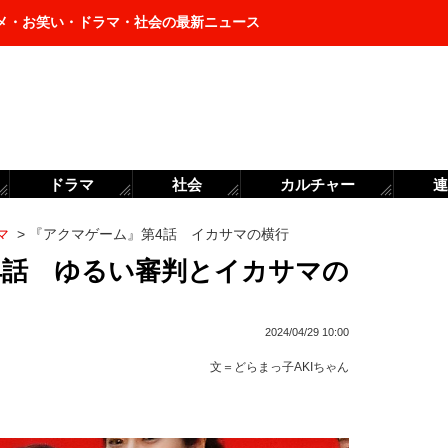
メ・お笑い・ドラマ・社会の最新ニュース
ドラマ
社会
カルチャー
連
マ
>
『アクマゲーム』第4話 イカサマの横行
4話 ゆるい審判とイカサマの
2024/04/29 10:00
文＝
どらまっ子AKIちゃん