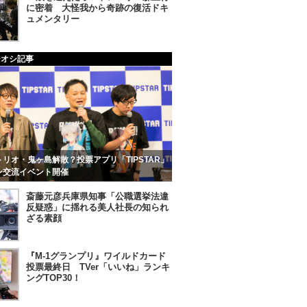
に密着 大怪我から奇跡の復活ドキ
ュメンタリー
チオシ記事
リオ・鬼ヶ島解散？投票アプリ「TIPSTAR」
ン交流イベント開催
斎藤元彦兵庫県知事「公職選挙法違
反疑惑」に揺れる美人社長の知られ
ざる素顔
『M-1グランプリ』ワイルドカード
投票最終日 TVer「いいね」ランキ
ングTOP30！