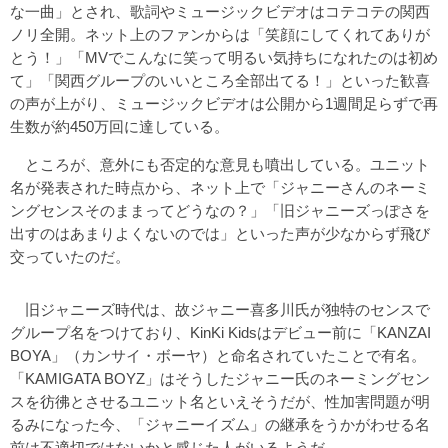
な一曲」とされ、歌詞やミュージックビデオはコテコテの関西
ノリ全開。ネット上のファンからは「笑顔にしてくれてありが
とう！」「MVでこんなに笑って明るい気持ちになれたのは初め
て」「関西グループのいいところ全部出てる！」といった歓喜
の声が上がり、ミュージックビデオは公開から1週間足らずで再
生数が約450万回に達している。
ところが、意外にも否定的な意見も噴出している。ユニット
名が発表された時点から、ネット上で「ジャニーさんのネーミ
ングセンスそのままってどうなの？」「旧ジャニーズっぽさを
出すのはあまりよくないのでは」といった声が少なからず飛び
交っていたのだ。
旧ジャニーズ時代は、故ジャニー喜多川氏が独特のセンスで
グループ名をつけており、KinKi Kidsはデビュー前に「KANZAI
BOYA」（カンサイ・ボーヤ）と命名されていたことで有名。
「KAMIGATA BOYZ」はそうしたジャニー氏のネーミングセン
スを彷彿とさせるユニット名といえそうだが、性加害問題が明
るみになった今、「ジャニーイズム」の継承をうかがわせる名
前は不適切ではないかと感じた人がいるようだ。