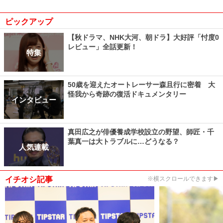
ピックアップ
【秋ドラマ、NHK大河、朝ドラ】大好評「忖度0
レビュー」全話更新！
特集
50歳を迎えたオートレーサー森且行に密着 大
怪我から奇跡の復活ドキュメンタリー
インタビュー
真田広之が俳優養成学校設立の野望、師匠・千
葉真一は大トラブルに…どうなる？
人気連載
イチオシ記事
※横スクロールできます▶