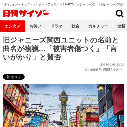
日刊サイゾー トップ
>
エンタメ
>
アイドル
>
STARTO（旧ジャニーズ）
>
旧ジャニーズ関西ユ
日刊サイゾー
エンタメ
お笑い
ドラマ
社会
カルチャー
連載
旧ジャニーズ関西ユニットの名前と
曲名が物議…「被害者傷つく」「言
いがかり」と賛否
2024/05/09 18:00
文＝
佐藤勇馬（芸能ライター）