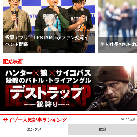
投票アプリ「TIPSTAR」がファン交流イ
ベント開催
美人社長の知られ
配給映画
サイゾー人気記事ランキング
06:20更新
エンタメ
総合