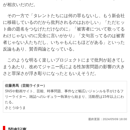
が相次いだのだ。
その一方で「タレントたちには何の罪もないし、もう新会社
に移籍しているのだから批判されるのはおかしい」「ただヒッ
ト曲の題名をつなげただけなのに」「被害者について歌ってる
わけじゃないのに完全に言いがかり」「文句言ってるのは被害
者じゃない人たちだし、いちゃもんにもほどがある」といった
反論もあり、賛否両論となっている。
このような明るく楽しいプロジェクトにまで批判が起きてし
まうあたり、改めてジャニー氏による性加害問題の影響の大き
さと罪深さが浮き彫りになったともいえそうだ。
佐藤勇馬（芸能ライター）
SNSや動画サイト、芸能、時事問題、事件など幅広いジャンルを手がけるフ
リーライター。雑誌へのレギュラー執筆から始まり、活動歴は15年以上にわ
たる。
さとうゆうま
最終更新：
2024/05/09 18:00
関連記事