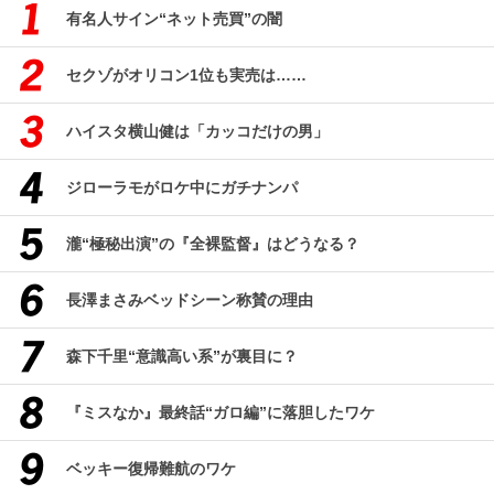
有名人サイン“ネット売買”の闇
セクゾがオリコン1位も実売は……
ハイスタ横山健は「カッコだけの男」
ジローラモがロケ中にガチナンパ
瀧“極秘出演”の『全裸監督』はどうなる？
長澤まさみベッドシーン称賛の理由
森下千里“意識高い系”が裏目に？
『ミスなか』最終話“ガロ編”に落胆したワケ
ベッキー復帰難航のワケ