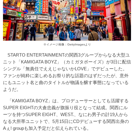
※イメージ画像：GettyImagesより
STARTO ENTERTAINMENTの関西3グループからなる大型ユ
ニット「KAMIGATA BOYZ」（カミガタボーイズ）が3日に配信
シングル「無責任でええじゃないかLOVE」でデビューした。
ファンが純粋に楽しめるお祭り的な話題のはずだったが、意外
にもユニット名と曲のタイトルが物議を醸す事態になっている
ようだ。
「KAMIGATA BOYZ」は、プロデューサーとしても活躍する
SUPER EIGHTの大倉忠義が旗振り役となって結成。関西にル
ーツを持つSUPER EIGHT、WEST.、なにわ男子の計19人から
なる大所帯ユニットで、5月15日にCDデビューする関西出身の
Aぇ! groupも加入予定だと伝えられている。