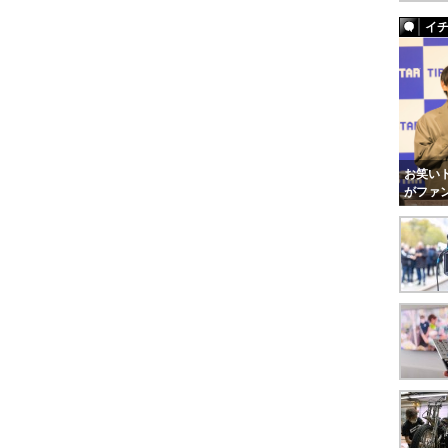
イ
お笑いト
がファ