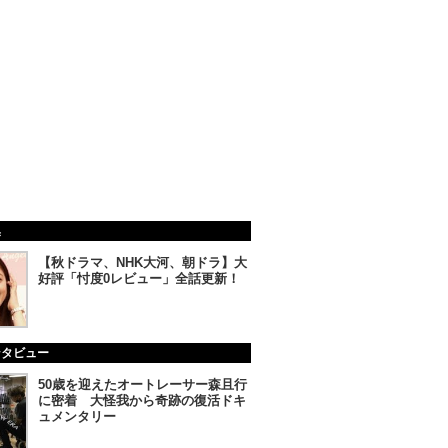
集
【秋ドラマ、NHK大河、朝ドラ】大
好評「忖度0レビュー」全話更新！
ンタビュー
50歳を迎えたオートレーサー森且行
に密着 大怪我から奇跡の復活ドキ
ュメンタリー