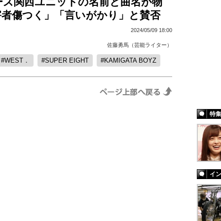
ーズ関西ユニットの名前と曲名が物
害者傷つく」「言いがかり」と賛否
2024/05/09 18:00
佐藤勇馬（芸能ライター）
WEST．
SUPER EIGHT
KAMIGATA BOYZ
特
イ