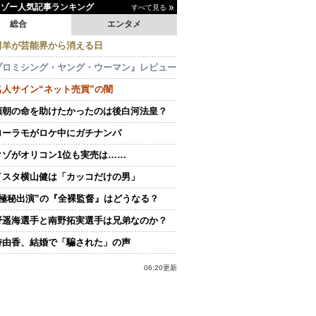
イゾー人気記事ランキング
すべて見る
総合
エンタメ
田羊が芸能界から消える日
プロミシング・ヤング・ウーマン』レビュー
名人サイン“ネット売買”の闇
頼朝の命を助けたかったのは後白河法皇？
ローラモがロケ中にガチナンパ
クゾがオリコン1位も実売は……
イスタ横山健は「カッコだけの男」
“極秘出演”の『全裸監督』はどうなる？
野遥海選手と南野拓実選手は兄弟なのか？
持由香、結婚で「騙された」の声
06:20更新