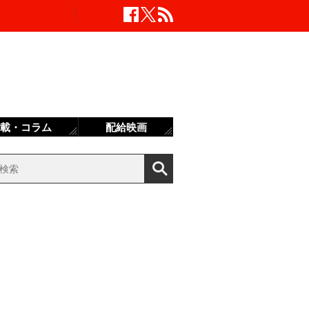
載・コラム
配給映画