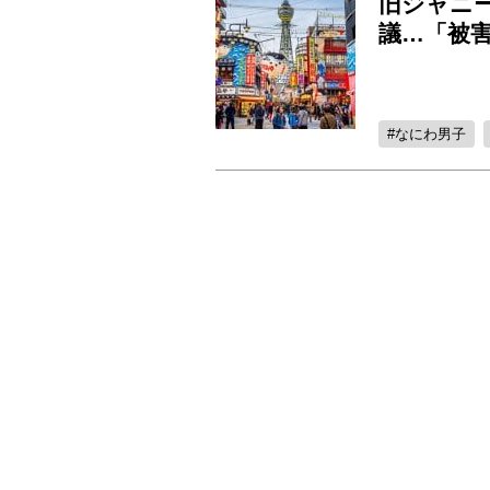
旧ジャニ
議…「被
なにわ男子