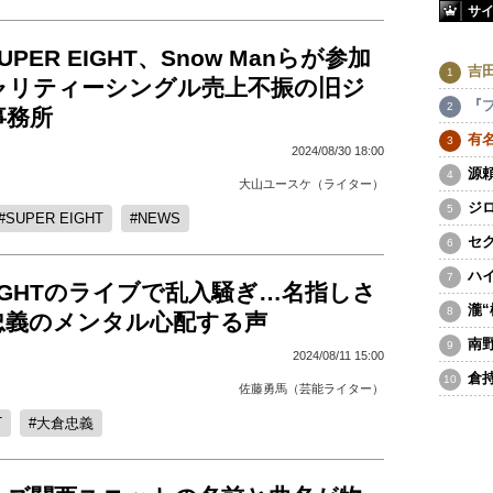
サ
UPER EIGHT、Snow Manらが参加
吉
ャリティーシングル売上不振の旧ジ
『
事務所
有
2024/08/30 18:00
源
大山ユースケ（ライター）
ジ
SUPER EIGHT
NEWS
セ
ハ
 EIGHTのライブで乱入騒ぎ…名指しさ
瀧
忠義のメンタル心配する声
南
2024/08/11 15:00
倉
佐藤勇馬（芸能ライター）
T
大倉忠義