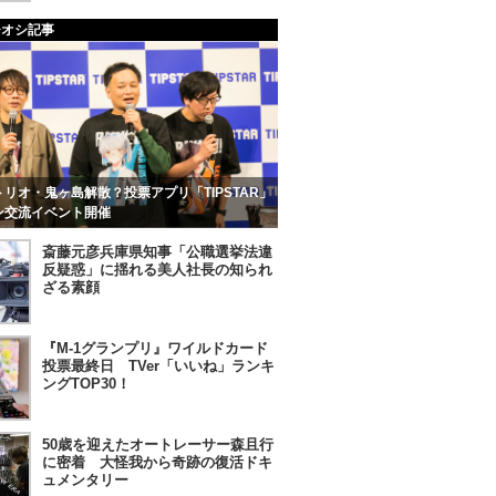
チオシ記事
リオ・鬼ヶ島解散？投票アプリ「TIPSTAR」
ン交流イベント開催
斎藤元彦兵庫県知事「公職選挙法違
反疑惑」に揺れる美人社長の知られ
ざる素顔
『M-1グランプリ』ワイルドカード
投票最終日 TVer「いいね」ランキ
ングTOP30！
50歳を迎えたオートレーサー森且行
に密着 大怪我から奇跡の復活ドキ
ュメンタリー