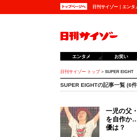
日刊サイゾー｜エンタ
エンタメ
お笑い
日刊サイゾー トップ
>
SUPER EIGHT
SUPER EIGHTの記事一覧 (6件
一児の父
を自作か
優は？