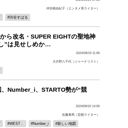
仲宗根由紀子（エンタメ系ライター）
T
渋谷すばる
から改名・SUPER EIGHTの聖地神
し”は見せしめか…
2024/09/19 11:00
大沢野八千代（ジャーナリスト）
T
Number_i、STARTO勢が“競
2024/09/10 14:00
佐藤勇馬（芸能ライター）
T
WEST．
Number_i
新しい地図