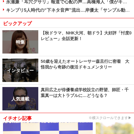
永瀬廉「耳穴グサリ」報道で心配の声…高橋海人「僕がキンプリ守る」宣言で見えた成長
キンプリ5人時代の“下ネタ音声”流出…岸優太「サンプル動画で十分」で好感度上昇!?
ピックアップ
【秋ドラマ、NHK大河、朝ドラ】大好評「忖度0
レビュー」全話更新！
特集
50歳を迎えたオートレーサー森且行に密着 大
怪我から奇跡の復活ドキュメンタリー
インタビュー
真田広之が俳優養成学校設立の野望、師匠・千
葉真一は大トラブルに…どうなる？
人気連載
イチオシ記事
※横スクロールできます▶