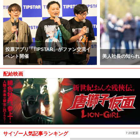
投票アプリ「TIPSTAR」がファン交流イ
ベント開催
美人社長の知られ
配給映画
サイゾー人気記事ランキング
7:20更新