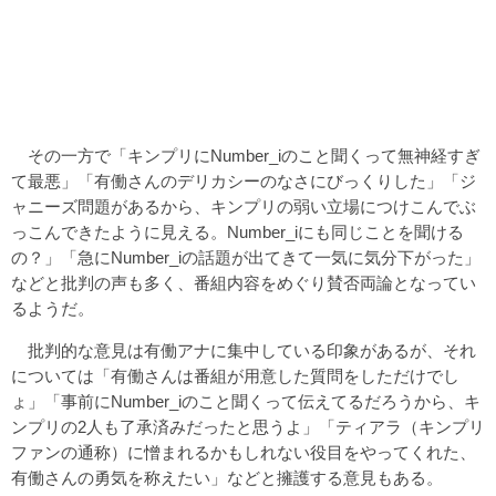
その一方で「キンプリにNumber_iのこと聞くって無神経すぎ
て最悪」「有働さんのデリカシーのなさにびっくりした」「ジ
ャニーズ問題があるから、キンプリの弱い立場につけこんでぶ
っこんできたように見える。Number_iにも同じことを聞ける
の？」「急にNumber_iの話題が出てきて一気に気分下がった」
などと批判の声も多く、番組内容をめぐり賛否両論となってい
るようだ。
批判的な意見は有働アナに集中している印象があるが、それ
については「有働さんは番組が用意した質問をしただけでし
ょ」「事前にNumber_iのこと聞くって伝えてるだろうから、キ
ンプリの2人も了承済みだったと思うよ」「ティアラ（キンプリ
ファンの通称）に憎まれるかもしれない役目をやってくれた、
有働さんの勇気を称えたい」などと擁護する意見もある。