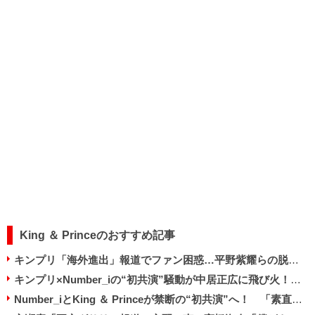
King ＆ Princeのおすすめ記事
キンプリ「海外進出」報道でファン困惑…平野紫耀らの脱退経緯ひっくり返る？
キンプリ×Number_iの“初共演”騒動が中居正広に飛び火！ 放送前から苦言続出のワケ
Number_iとKing ＆ Princeが禁断の“初共演”へ！ 「素直に嬉しい」「複雑」とファン賛否