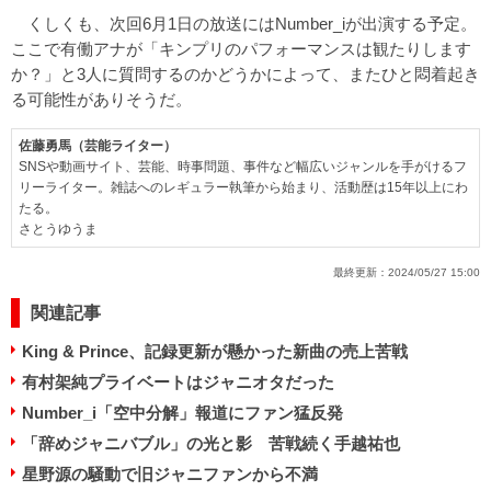
くしくも、次回6月1日の放送にはNumber_iが出演する予定。
ここで有働アナが「キンプリのパフォーマンスは観たりします
か？」と3人に質問するのかどうかによって、またひと悶着起き
る可能性がありそうだ。
佐藤勇馬（芸能ライター）
SNSや動画サイト、芸能、時事問題、事件など幅広いジャンルを手がけるフ
リーライター。雑誌へのレギュラー執筆から始まり、活動歴は15年以上にわ
たる。
さとうゆうま
最終更新：
2024/05/27 15:00
関連記事
King & Prince、記録更新が懸かった新曲の売上苦戦
有村架純プライベートはジャニオタだった
Number_i「空中分解」報道にファン猛反発
「辞めジャニバブル」の光と影 苦戦続く手越祐也
星野源の騒動で旧ジャニファンから不満