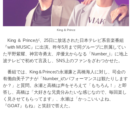
King & Prince
King ＆ Princeが、25日に放送された日本テレビ系音楽番組
『with MUSIC』に出演。昨年5月まで同グループに所属してい
た平野紫耀、神宮寺勇太、岸優太からなる「Number_i」に地上
波テレビで初めて言及し、SNS上のファンをざわつかせた。
番組では、King＆Princeの永瀬廉と高橋海人に対し、司会の
有働由美子アナが「Number_iのパフォーマンスは観たりします
か？」と質問。永瀬と高橋は声をそろえて「もちろん！」と即
答し、高橋は「大好きな兄貴分みたいな感じなので、毎回楽し
く見させてもらってます」、永瀬は「かっこいいよね、
『GOAT』もね」と笑顔で答えた。