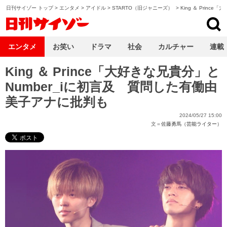
日刊サイゾー トップ
>
エンタメ
>
アイドル
>
STARTO（旧ジャニーズ）
>
King ＆ Princ
日刊サイゾー
エンタメ
お笑い
ドラマ
社会
カルチャー
連載
King ＆ Prince「大好きな兄貴分」と
Number_iに初言及 質問した有働由
美子アナに批判も
2024/05/27 15:00
文＝
佐藤勇馬（芸能ライター）