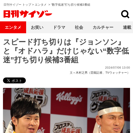
日刊サイゾー トップ
>
エンタメ
>
“数字低迷”打ち切り候補3番組
日刊サイゾー
エンタメ
お笑い
ドラマ
社会
カルチャー
連載
スピード打ち切りは『ジョンソン』
と『オドハラ』だけじゃない“数字低
迷”打ち切り候補3番組
2024/07/06 13:00
文＝
木村之男（芸能記者、TVウォッチャー）