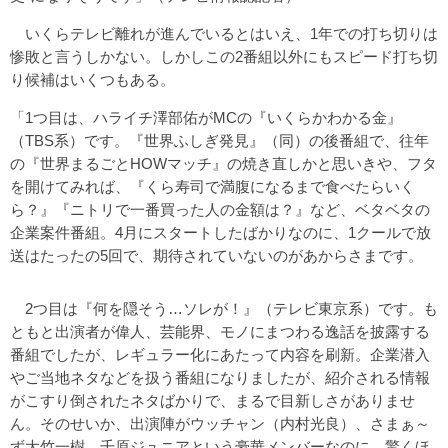
いくらテレビ離れが進んでいるとはいえ、1年での打ち切りは
惨敗と言うしかない。しかしこの2番組以外にもスピード打ち切
り候補はいくつもある。
「1つ目は、ハライチ澤部佑がMCの『いくらかわかる金』
（TBS系）です。『世界ふしぎ発見』（同）の後番組で、往年
の『世界まるごとHOWマッチ』の焼き直しかと思いきや、フタ
を開けてみれば、『くら寿司で満腹になるまで食べたらいく
ら？』『ニトリで一番買った人の金額は？』など、ベタベタの
企業案件番組。4月にスタートしたばかりなのに、1クールで放
送はたったの5回で、期待されていないのがあからさまです。
2つ目は『何を隠そう…ソレが！』（テレビ東京系）です。も
ともと出演者が偉人、芸能界、モノにまつわる逸話を披露する
番組でしたが、レギュラー化にあたって内容を刷新。企業潜入
やご当地ネタなどを扱う番組になりましたが、紹介される情報
がこすり倒されたネタばかりで、まるで目新しさがありませ
ん。そのせいか、出演陣がウッチャン（内村光良）、さまぁ～
ず大竹一樹、千原ジュニアという豪華メンバーなのに、驚くほ