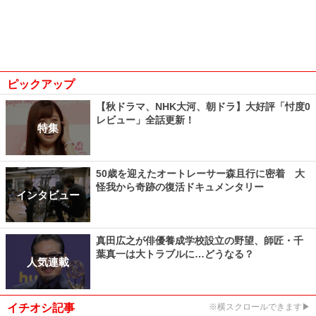
ピックアップ
【秋ドラマ、NHK大河、朝ドラ】大好評「忖度0
レビュー」全話更新！
特集
50歳を迎えたオートレーサー森且行に密着 大
怪我から奇跡の復活ドキュメンタリー
インタビュー
真田広之が俳優養成学校設立の野望、師匠・千
葉真一は大トラブルに…どうなる？
人気連載
イチオシ記事
※横スクロールできます▶