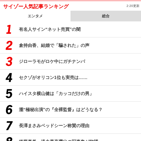
サイゾー人気記事ランキング
2:20更新
エンタメ
総合
有名人サイン“ネット売買”の闇
倉持由香、結婚で「騙された」の声
ジローラモがロケ中にガチナンパ
セクゾがオリコン1位も実売は……
ハイスタ横山健は「カッコだけの男」
瀧“極秘出演”の『全裸監督』はどうなる？
長澤まさみベッドシーン称賛の理由