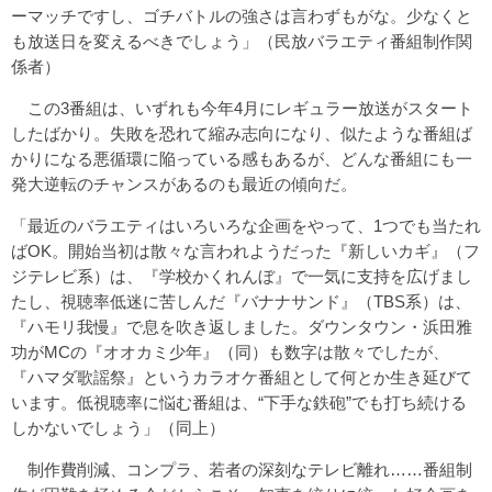
ーマッチですし、ゴチバトルの強さは言わずもがな。少なくと
も放送日を変えるべきでしょう」（民放バラエティ番組制作関
係者）
この3番組は、いずれも今年4月にレギュラー放送がスタート
したばかり。失敗を恐れて縮み志向になり、似たような番組ば
かりになる悪循環に陥っている感もあるが、どんな番組にも一
発大逆転のチャンスがあるのも最近の傾向だ。
「最近のバラエティはいろいろな企画をやって、1つでも当たれ
ばOK。開始当初は散々な言われようだった『新しいカギ』（フ
ジテレビ系）は、『学校かくれんぼ』で一気に支持を広げまし
たし、視聴率低迷に苦しんだ『バナナサンド』（TBS系）は、
『ハモリ我慢』で息を吹き返しました。ダウンタウン・浜田雅
功がMCの『オオカミ少年』（同）も数字は散々でしたが、
『ハマダ歌謡祭』というカラオケ番組として何とか生き延びて
います。低視聴率に悩む番組は、“下手な鉄砲”でも打ち続ける
しかないでしょう」（同上）
制作費削減、コンプラ、若者の深刻なテレビ離れ……番組制