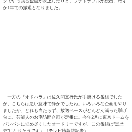
クで引っ張る企画が炎上したりと、プチトラブルが続出。わず
か1年での撤退となりました。
一方の『オドハラ』は佐久間宣行氏が手掛ける番組でした
が、こちらは悪い意味で静かでしたね。いろいろな企画をやり
ましたが、どれも当たらず、放送ペースがどんどん減った挙げ
句に、芸能人のお宅訪問企画が定番に。今年2月に東京ドームを
パンパンに埋め尽くしたオードリーですが、この番組は“黒歴
史”になりそうです」（テレビ情報誌記者）