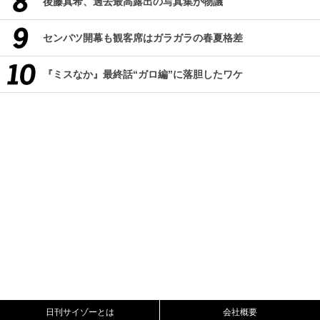
後藤真希、過去最高露出の写真集が物議
センバツ開幕も観客席はガラガラの春夏格差
『ミスなか』最終話“ガロ編”に落胆したワケ
日刊サイゾーとは
会社概要