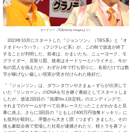
オードリー（写真/Getty Imagesより）
2023年10月にスタートした『ジョンソン』（TBS系）と『オ
ドオド×ハラハラ』（フジテレビ系）が、この秋で放送が終了
することが判明した。前者は、かまいたち、ニューヨーク、モ
グライダー、見取り図、後者はオードリーとハライチと、今が
旬の芸人を揃えたが、わずか1年で打ち切りに。名前だけでは数
字が稼げない厳しい現実が突き付けられた格好だ。
「『ジョンソン』は、ダウンタウンやさまぁ～ずらが出演して
いた『リンカーン』のDNAを引き継ぐ番組としてスタートしま
したが、放送2回目の『強運No.1決定戦』のエンディングで、
それまでのゲームがすべて出来レースだったことがわかると見
事に炎上。さらに3回目の『ともしげ400万円強奪ドッキリ』に
も批判が殺到し、序盤から大きく躓（つまず）きました。その
後も豪邸企画で登場した社長が逮捕されたり、軽トラを鼻フッ