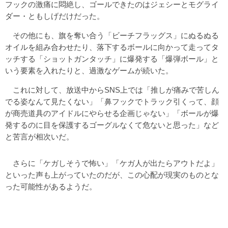
フックの激痛に悶絶し、ゴールできたのはジェシーとモグライ
ダー・ともしげだけだった。
その他にも、旗を奪い合う「ビーチフラッグス」にぬるぬる
オイルを組み合わせたり、落下するボールに向かって走ってタ
ッチする「ショットガンタッチ」に爆発する「爆弾ボール」と
いう要素を入れたりと、過激なゲームが続いた。
これに対して、放送中からSNS上では「推しが痛みで苦しん
でる姿なんて見たくない」「鼻フックでトラック引くって、顔
が商売道具のアイドルにやらせる企画じゃない」「ボールが爆
発するのに目を保護するゴーグルなくて危ないと思った」など
と苦言が相次いだ。
さらに「ケガしそうで怖い」「ケガ人が出たらアウトだよ」
といった声も上がっていたのだが、この心配が現実のものとな
った可能性があるようだ。