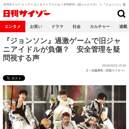
日刊サイゾー トップ
>
エンタメ
>
アイドル
>
STARTO（旧ジャニーズ）
>
『ジョンソン』過激
日刊サイゾー
エンタメ
お笑い
ドラマ
社会
カルチャー
連載
『ジョンソン』過激ゲームで旧ジャ
ニアイドルが負傷？ 安全管理を疑
問視する声
2024/05/22 15:00
文＝
佐藤勇馬（芸能ライター）