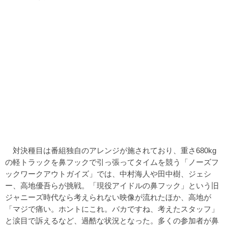
対決種目は番組独自のアレンジが施されており、重さ680kg
の軽トラックを鼻フックで引っ張ってタイムを競う「ノーズフ
ックワークアウトガイズ」では、中村海人や田中樹、ジェシ
ー、高地優吾らが挑戦。「現役アイドルの鼻フック」という旧
ジャニーズ時代なら考えられない映像が流れたほか、高地が
「マジで痛い。ホントにこれ。バカですね、考えたスタッフ」
と涙目で訴えるなど、過酷な状況となった。多くの参加者が鼻