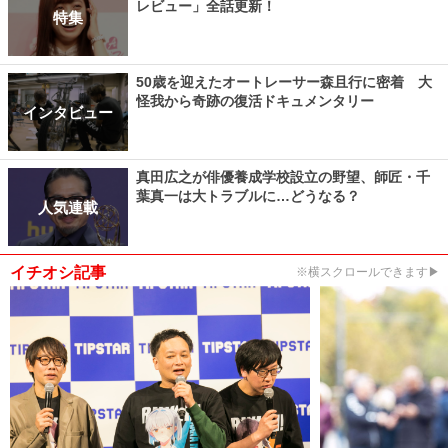
レビュー」全話更新！
特集
50歳を迎えたオートレーサー森且行に密着 大
怪我から奇跡の復活ドキュメンタリー
インタビュー
真田広之が俳優養成学校設立の野望、師匠・千
葉真一は大トラブルに…どうなる？
人気連載
イチオシ記事
※横スクロールできます▶