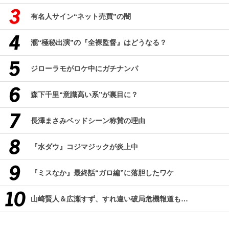
有名人サイン“ネット売買”の闇
瀧“極秘出演”の『全裸監督』はどうなる？
ジローラモがロケ中にガチナンパ
森下千里“意識高い系”が裏目に？
長澤まさみベッドシーン称賛の理由
『水ダウ』コジマジックが炎上中
『ミスなか』最終話“ガロ編”に落胆したワケ
山崎賢人＆広瀬すず、すれ違い破局危機報道も…