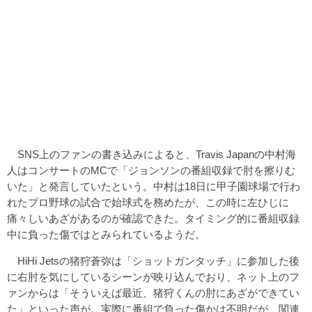
SNS上のファンの書き込みによると、Travis Japanの中村海
人はコンサートのMCで「ジョンソンの番組収録で肘を擦りむ
いた」と発言していたという。中村は18日に甲子園球場で行わ
れたプロ野球の試合で始球式を務めたが、この時に左ひじに
痛々しいあざがあるのが確認できた。タイミング的に番組収録
中に負った傷ではとみられているようだ。
HiHi Jetsの猪狩蒼弥は「ショットガンタッチ」に参加した後
に右肘を気にしているシーンが映り込んでおり、ネット上のフ
ァンからは「そういえば最近、猪狩くんの肘にあざができてい
た」といった声が。実際に番組で負った傷かは不明だが、関連