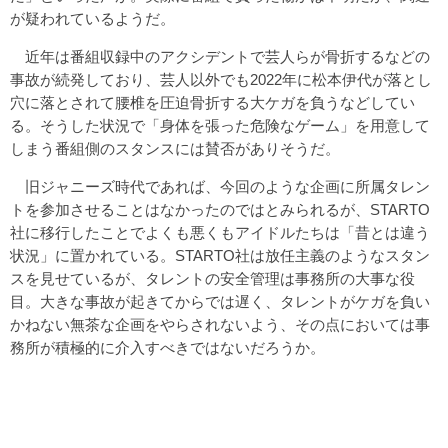
が疑われているようだ。
近年は番組収録中のアクシデントで芸人らが骨折するなどの
事故が続発しており、芸人以外でも2022年に松本伊代が落とし
穴に落とされて腰椎を圧迫骨折する大ケガを負うなどしてい
る。そうした状況で「身体を張った危険なゲーム」を用意して
しまう番組側のスタンスには賛否がありそうだ。
旧ジャニーズ時代であれば、今回のような企画に所属タレン
トを参加させることはなかったのではとみられるが、STARTO
社に移行したことでよくも悪くもアイドルたちは「昔とは違う
状況」に置かれている。STARTO社は放任主義のようなスタン
スを見せているが、タレントの安全管理は事務所の大事な役
目。大きな事故が起きてからでは遅く、タレントがケガを負い
かねない無茶な企画をやらされないよう、その点においては事
務所が積極的に介入すべきではないだろうか。