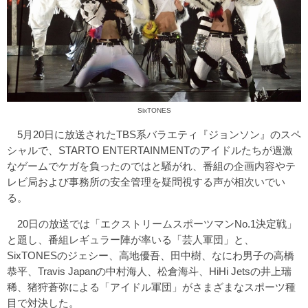
SixTONES
5月20日に放送されたTBS系バラエティ『ジョンソン』のスペ
シャルで、STARTO ENTERTAINMENTのアイドルたちが過激
なゲームでケガを負ったのではと騒がれ、番組の企画内容やテ
レビ局および事務所の安全管理を疑問視する声が相次いでい
る。
20日の放送では「エクストリームスポーツマンNo.1決定戦」
と題し、番組レギュラー陣が率いる「芸人軍団」と、
SixTONESのジェシー、高地優吾、田中樹、なにわ男子の高橋
恭平、Travis Japanの中村海人、松倉海斗、HiHi Jetsの井上瑞
稀、猪狩蒼弥による「アイドル軍団」がさまざまなスポーツ種
目で対決した。