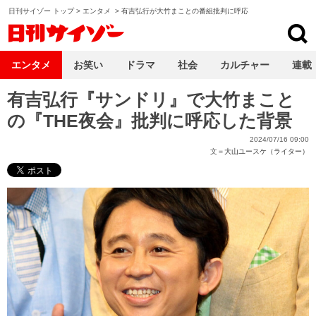
日刊サイゾー トップ
>
エンタメ
>
有吉弘行が大竹まことの番組批判に呼応
日刊サイゾー
エンタメ
お笑い
ドラマ
社会
カルチャー
連載
有吉弘行『サンドリ』で大竹まこと
の『THE夜会』批判に呼応した背景
2024/07/16 09:00
文＝
大山ユースケ（ライター）