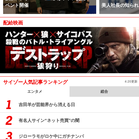
ベント開催
美人社長の知られ
配給映画
サイゾー人気記事ランキング
4:20更新
エンタメ
総合
吉田羊が芸能界から消える日
有名人サイン“ネット売買”の闇
ジローラモがロケ中にガチナンパ