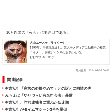
10月以降の『夜会』に要注目である。
大山ユースケ（ライター）
1990年、千葉県生まれ。某大手メディアに勤務中の複業
ライター。得意ジャンルはお笑いと酒。
おおやまゆーすけ
最終更新：
2024/07/16 09:00
関連記事
有吉弘行「家族の盗撮やめて」との訴えに同情の声
みちょぱ「やりづらい有名司会者」暴露
有吉弘行、詐欺逮捕者に重ねた低迷期
有吉弘行がタイムマシーン3号を罵倒