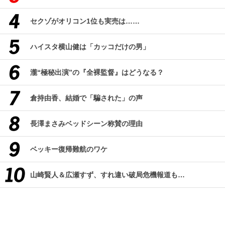
セクゾがオリコン1位も実売は……
ハイスタ横山健は「カッコだけの男」
瀧“極秘出演”の『全裸監督』はどうなる？
倉持由香、結婚で「騙された」の声
長澤まさみベッドシーン称賛の理由
ベッキー復帰難航のワケ
山崎賢人＆広瀬すず、すれ違い破局危機報道も…