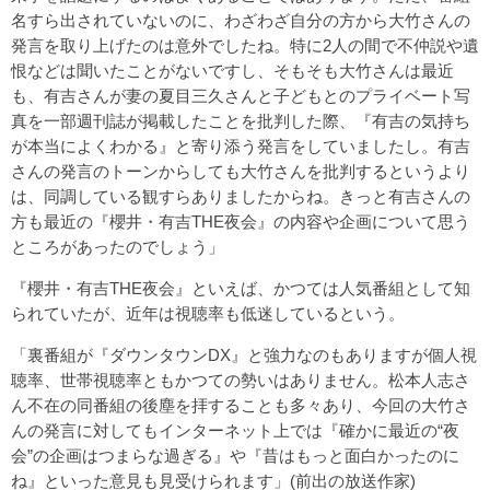
名すら出されていないのに、わざわざ自分の方から大竹さんの
発言を取り上げたのは意外でしたね。特に2人の間で不仲説や遺
恨などは聞いたことがないですし、そもそも大竹さんは最近
も、有吉さんが妻の夏目三久さんと子どもとのプライベート写
真を一部週刊誌が掲載したことを批判した際、『有吉の気持ち
が本当によくわかる』と寄り添う発言をしていましたし。有吉
さんの発言のトーンからしても大竹さんを批判するというより
は、同調している観すらありましたからね。きっと有吉さんの
方も最近の『櫻井・有吉THE夜会』の内容や企画について思う
ところがあったのでしょう」
『櫻井・有吉THE夜会』といえば、かつては人気番組として知
られていたが、近年は視聴率も低迷しているという。
「裏番組が『ダウンタウンDX』と強力なのもありますが個人視
聴率、世帯視聴率ともかつての勢いはありません。松本人志さ
ん不在の同番組の後塵を拝することも多々あり、今回の大竹さ
んの発言に対してもインターネット上では『確かに最近の“夜
会”の企画はつまらな過ぎる』や『昔はもっと面白かったのに
ね』といった意見も見受けられます」(前出の放送作家)