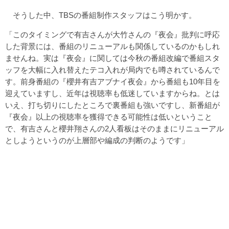
そうした中、TBSの番組制作スタッフはこう明かす。
「このタイミングで有吉さんが大竹さんの『夜会』批判に呼応
した背景には、番組のリニューアルも関係しているのかもしれ
ませんね。実は『夜会』に関しては今秋の番組改編で番組スタ
ッフを大幅に入れ替えたテコ入れが局内でも噂されているんで
す。前身番組の『櫻井有吉アブナイ夜会』から番組も10年目を
迎えていますし、近年は視聴率も低迷していますからね。とは
いえ、打ち切りにしたところで裏番組も強いですし、新番組が
『夜会』以上の視聴率を獲得できる可能性は低いということ
で、有吉さんと櫻井翔さんの2人看板はそのままにリニューアル
としようというのが上層部や編成の判断のようです」