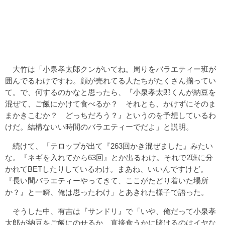
大竹は「小泉孝太郎クンがいてね。周りをバラエティー班が
囲んでるわけですわ。顔が売れてる人たちがたくさん揃ってい
て。で、何するのかなと思ったら、『小泉孝太郎くんが納豆を
混ぜて、ご飯にかけて食べるか？ それとも、かけずにそのま
まかきこむか？ どっちだろう？』というのを予想しているわ
けだ。結構ないい時間のバラエティーでだよ」と説明。
続けて、「テロップが出て『263回かき混ぜました』みたい
な。『ネギを入れてから63回』とか出るわけ。それで2班に分
かれてBETしたりしているわけ。まあね、いいんですけど。
『長い間バラエティーやってきて、ここがたどり着いた場所
か？』と一瞬、俺は思ったわけ」とあきれた様子で語った。
そうした中、有吉は『サンドリ』で「いや、俺だって小泉孝
太郎が納豆をご飯にのせるか、直接食うかに賭けるのはイヤな