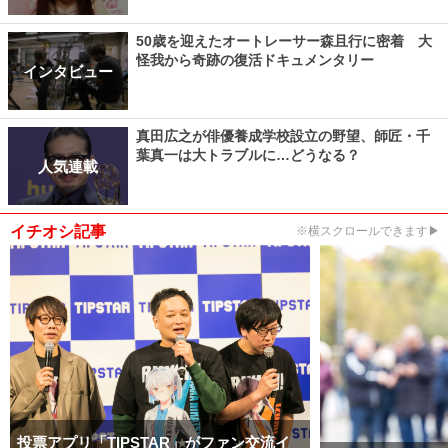
50歳を迎えたオートレーサー森且行に密着 大
怪我から奇跡の復活ドキュメンタリー
インタビュー
真田広之が俳優養成学校設立の野望、師匠・千
葉真一は大トラブルに…どうなる？
人気連載
イチオシ記事
※横スクロールできます▶
投票アプリ「TIPSTAR」がファン交流イ