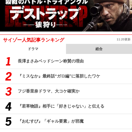
サイゾー人気記事ランキング
11:20更新
ドラマ
総合
長澤まさみベッドシーン称賛の理由
『ミスなか』最終話“ガロ編”に落胆したワケ
フジ香里奈ドラマ、大コケ確実か
『若草物語』相手に「好きじゃない」と伝える
『おむすび』「ギャル要素」が邪魔