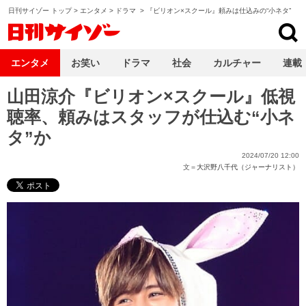
日刊サイゾー トップ
>
エンタメ
>
ドラマ
>
『ビリオン×スクール』頼みは仕込みの“小ネタ”
日刊サイゾー
エンタメ
お笑い
ドラマ
社会
カルチャー
連載
山田涼介『ビリオン×スクール』低視
聴率、頼みはスタッフが仕込む“小ネ
タ”か
2024/07/20 12:00
文＝
大沢野八千代（ジャーナリスト）