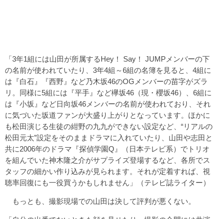
「3年1組には山田が所属するHey！ Say！ JUMPメンバーの下
の名前が使われていたり、3年4組～6組の名簿を見ると、4組に
は『白石』『西野』など乃木坂46のOGメンバーの苗字がズラ
リ。同様に5組には『平手』など欅坂46（現・櫻坂46）、6組に
は『小坂』など日向坂46メンバーの名前が使われており、それ
に気づいた坂道ファンが大盛り上がりとなっています。ほかに
も松田演じる生徒の紺野の九九ができない設定など、“リアルの
松田元太”設定をそのままドラマに入れていたり、山田や志田と
共に2006年のドラマ『探偵学園Q』（日本テレビ系）でトリオ
を組んでいた神木隆之介がサプライズ登場するなど、各所でス
タッフの細かい作り込みが見られます。それが定着すれば、視
聴率回復にも一役買うかもしれません」（テレビ誌ライター）
もっとも、撮影現場での山田は決して評判が悪くない。