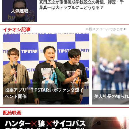
真田広之が俳優養成学校設立の野望、師匠・千
葉真一は大トラブルに…どうなる？
人気連載
イチオシ記事
※横スクロールできます▶
投票アプリ「TIPSTAR」がファン交流イ
ベント開催
美人社長の知られ
配給映画