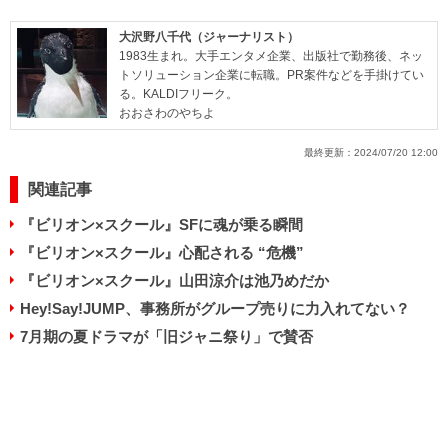
大沢野八千代（ジャーナリスト）
1983生まれ。大手エンタメ企業、出版社で勤務後、ネッ
トソリューション企業に転職。PR案件などを手掛けてい
る。KALDIフリーク。
おおさわのやちよ
最終更新：
2024/07/20 12:00
関連記事
『ビリオン×スクール』SFに魂が乗る瞬間
『ビリオン×スクール』心配される “危機”
『ビリオン×スクール』山田涼介は池乃めだか
Hey!Say!JUMP、事務所がグループ売りに力入れてない？
7月期の夏ドラマが「旧ジャニ祭り」で賛否