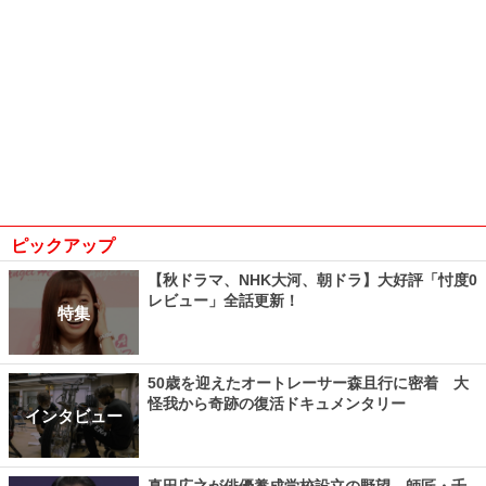
ピックアップ
【秋ドラマ、NHK大河、朝ドラ】大好評「忖度0
レビュー」全話更新！
特集
50歳を迎えたオートレーサー森且行に密着 大
怪我から奇跡の復活ドキュメンタリー
インタビュー
真田広之が俳優養成学校設立の野望、師匠・千