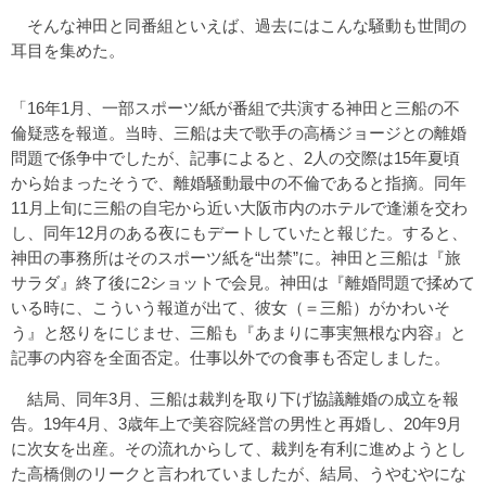
そんな神田と同番組といえば、過去にはこんな騒動も世間の
耳目を集めた。
「16年1月、一部スポーツ紙が番組で共演する神田と三船の不
倫疑惑を報道。当時、三船は夫で歌手の高橋ジョージとの離婚
問題で係争中でしたが、記事によると、2人の交際は15年夏頃
から始まったそうで、離婚騒動最中の不倫であると指摘。同年
11月上旬に三船の自宅から近い大阪市内のホテルで逢瀬を交わ
し、同年12月のある夜にもデートしていたと報じた。すると、
神田の事務所はそのスポーツ紙を“出禁”に。神田と三船は『旅
サラダ』終了後に2ショットで会見。神田は『離婚問題で揉めて
いる時に、こういう報道が出て、彼女（＝三船）がかわいそ
う』と怒りをにじませ、三船も『あまりに事実無根な内容』と
記事の内容を全面否定。仕事以外での食事も否定しました。
結局、同年3月、三船は裁判を取り下げ協議離婚の成立を報
告。19年4月、3歳年上で美容院経営の男性と再婚し、20年9月
に次女を出産。その流れからして、裁判を有利に進めようとし
た高橋側のリークと言われていましたが、結局、うやむやにな