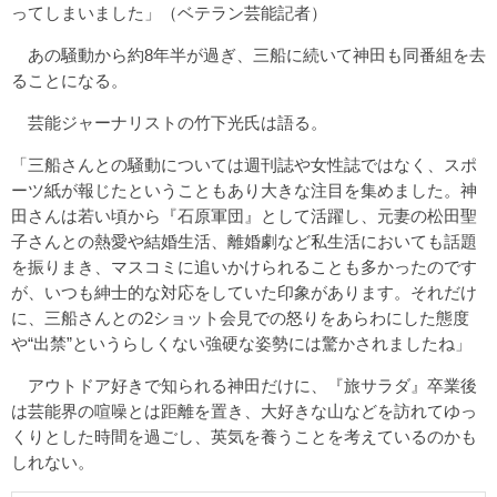
ってしまいました」（ベテラン芸能記者）
あの騒動から約8年半が過ぎ、三船に続いて神田も同番組を去
ることになる。
芸能ジャーナリストの竹下光氏は語る。
「三船さんとの騒動については週刊誌や女性誌ではなく、スポ
ーツ紙が報じたということもあり大きな注目を集めました。神
田さんは若い頃から『石原軍団』として活躍し、元妻の松田聖
子さんとの熱愛や結婚生活、離婚劇など私生活においても話題
を振りまき、マスコミに追いかけられることも多かったのです
が、いつも紳士的な対応をしていた印象があります。それだけ
に、三船さんとの2ショット会見での怒りをあらわにした態度
や“出禁”というらしくない強硬な姿勢には驚かされましたね」
アウトドア好きで知られる神田だけに、『旅サラダ』卒業後
は芸能界の喧噪とは距離を置き、大好きな山などを訪れてゆっ
くりとした時間を過ごし、英気を養うことを考えているのかも
しれない。