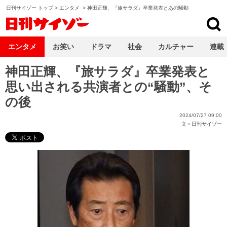
日刊サイゾー トップ
>
エンタメ
>
神田正輝、『旅サラダ』卒業発表とあの騒動
日刊サイゾー
エンタメ
お笑い
ドラマ
社会
カルチャー
連載
神田正輝、『旅サラダ』卒業発表と
思い出される共演者との“騒動”、そ
の後
2024/07/27 09:00
文＝
日刊サイゾー