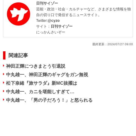
日刊サイゾー
芸能・政治・社会・カルチャーなど、さまざまな情報を独
自の切り口で発信するニュースサイト。
Twitter:
@cyzo
サイト：
日刊サイゾー
にっかんさいぞー
最終更新：
2024/07/27 09:00
関連記事
神田正輝につきまとう引退説
中丸雄一、神田正輝のギャグをガン無視
松下奈緒『旅サラダ』新MC抜擢は
中丸雄一、カニを堪能しすぎて…
中丸雄一、「男の子だろう！」と怒られる