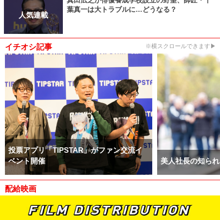
葉真一は大トラブルに…どうなる？
人気連載
イチオシ記事
※横スクロールできます▶
投票アプリ「TIPSTAR」がファン交流イ
ベント開催
美人社長の知られ
配給映画