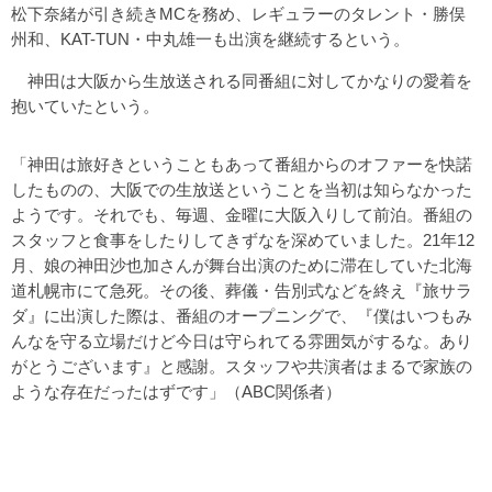
松下奈緒が引き続きMCを務め、レギュラーのタレント・勝俣
州和、KAT-TUN・中丸雄一も出演を継続するという。
神田は大阪から生放送される同番組に対してかなりの愛着を
抱いていたという。
「神田は旅好きということもあって番組からのオファーを快諾
したものの、大阪での生放送ということを当初は知らなかった
ようです。それでも、毎週、金曜に大阪入りして前泊。番組の
スタッフと食事をしたりしてきずなを深めていました。21年12
月、娘の神田沙也加さんが舞台出演のために滞在していた北海
道札幌市にて急死。その後、葬儀・告別式などを終え『旅サラ
ダ』に出演した際は、番組のオープニングで、『僕はいつもみ
んなを守る立場だけど今日は守られてる雰囲気がするな。あり
がとうございます』と感謝。スタッフや共演者はまるで家族の
ような存在だったはずです」（ABC関係者）