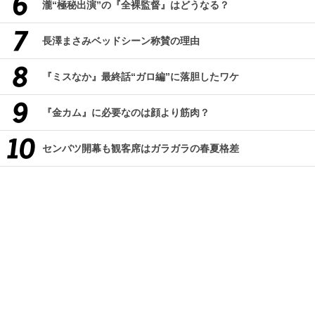
瀧“極秘出演”の『全裸監督』はどうなる？
長澤まさみベッドシーン称賛の理由
『ミスなか』最終話“ガロ編”に落胆したワケ
『金カム』に必要なのは顔より筋肉？
センバツ開幕も観客席はガラガラの春夏格差