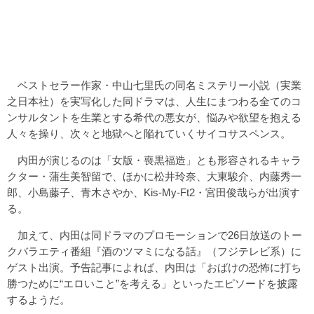
ベストセラー作家・中山七里氏の同名ミステリー小説（実業
之日本社）を実写化した同ドラマは、人生にまつわる全てのコ
ンサルタントを生業とする希代の悪女が、悩みや欲望を抱える
人々を操り、次々と地獄へと陥れていくサイコサスペンス。
内田が演じるのは「女版・喪黒福造」とも形容されるキャラ
クター・蒲生美智留で、ほかに松井玲奈、大東駿介、内藤秀一
郎、小島藤子、青木さやか、Kis-My-Ft2・宮田俊哉らが出演す
る。
加えて、内田は同ドラマのプロモーションで26日放送のトー
クバラエティ番組『酒のツマミになる話』（フジテレビ系）に
ゲスト出演。予告記事によれば、内田は「おばけの恐怖に打ち
勝つために“エロいこと”を考える」といったエピソードを披露
するようだ。