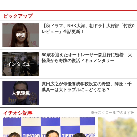
ピックアップ
【秋ドラマ、NHK大河、朝ドラ】大好評「忖度0
レビュー」全話更新！
特集
50歳を迎えたオートレーサー森且行に密着 大
怪我から奇跡の復活ドキュメンタリー
インタビュー
真田広之が俳優養成学校設立の野望、師匠・千
葉真一は大トラブルに…どうなる？
人気連載
イチオシ記事
※横スクロールできます▶