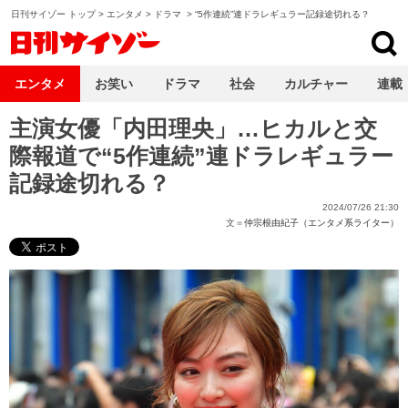
日刊サイゾー トップ
>
エンタメ
>
ドラマ
>
“5作連続”連ドラレギュラー記録途切れる？
日刊サイゾー
エンタメ
お笑い
ドラマ
社会
カルチャー
連載
主演女優「内田理央」…ヒカルと交
際報道で“5作連続”連ドラレギュラー
記録途切れる？
2024/07/26 21:30
文＝
仲宗根由紀子（エンタメ系ライター）