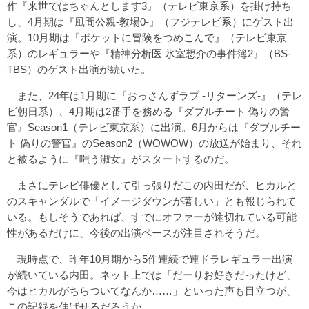
作『来世ではちゃんとします3』（テレビ東京系）を掛け持ち
し、4月期は『風間公親-教場0-』（フジテレビ系）にゲスト出
演。10月期は『ポケットに冒険をつめこんで』（テレビ東京
系）のレギュラーや『精神分析医 氷室想介の事件簿2』（BS-
TBS）のゲスト出演が続いた。
また、24年は1月期に『おっさんずラブ -リターンズ-』（テレ
ビ朝日系）、4月期は2番手を務める『ダブルチート 偽りの警
官』Season1（テレビ東京系）に出演。6月からは『ダブルチー
ト 偽りの警官』のSeason2（WOWOW）の放送が始まり、それ
と被るように『嗤う淑女』がスタートするのだ。
まさにテレビ俳優として引っ張りだこの内田だが、ヒカルと
のスキャンダルで「イメージダウンが著しい」とも報じられて
いる。もしそうであれば、すでにオファーが途切れている可能
性があるだけに、今後の出演ペースが注目されそうだ。
現時点で、昨年10月期から5作連続で連ドラレギュラー出演
が続いている内田。ネット上では「だーりお好きだったけど、
今はヒカルがちらついてなんか……」といった声も目立つが、
この記録を伸ばせるだろうか。