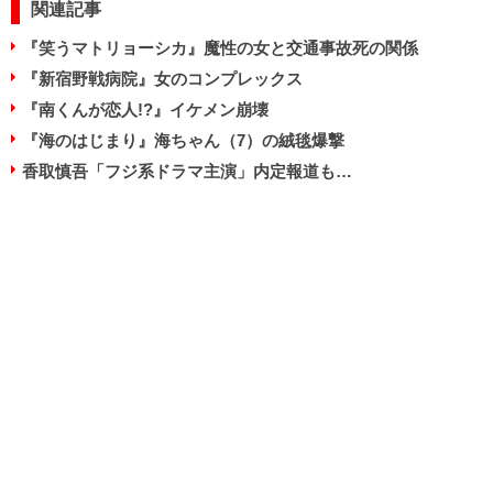
関連記事
『笑うマトリョーシカ』魔性の女と交通事故死の関係
『新宿野戦病院』女のコンプレックス
『南くんが恋人!?』イケメン崩壊
『海のはじまり』海ちゃん（7）の絨毯爆撃
香取慎吾「フジ系ドラマ主演」内定報道も…