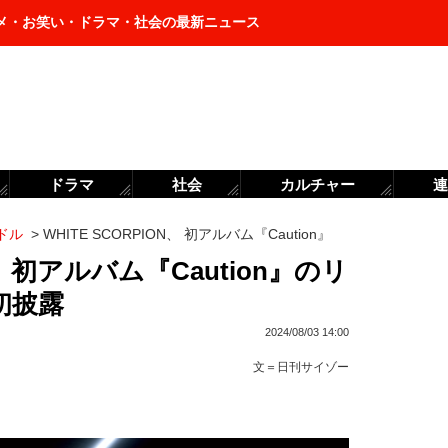
メ・お笑い・ドラマ・社会の最新ニュース
ドラマ
社会
カルチャー
連
ドル
>
WHITE SCORPION、 初アルバム『Caution』
N、 初アルバム『Caution』のリ
初披露
2024/08/03 14:00
文＝
日刊サイゾー