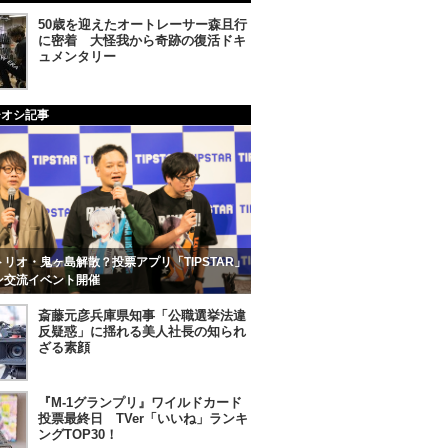
50歳を迎えたオートレーサー森且行
に密着 大怪我から奇跡の復活ドキ
ュメンタリー
チオシ記事
リオ・鬼ヶ島解散？投票アプリ「TIPSTAR」
ン交流イベント開催
斎藤元彦兵庫県知事「公職選挙法違
反疑惑」に揺れる美人社長の知られ
ざる素顔
『M-1グランプリ』ワイルドカード
投票最終日 TVer「いいね」ランキ
ングTOP30！