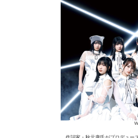
W
作詞家・秋元康氏がプロデュースす