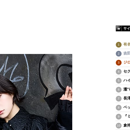
サ
有
吉
ジ
セ
ハ
瀧
長
ベ
『
倉