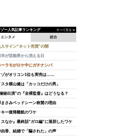
イゾー人気記事ランキング
すべて見る
エンタメ
総合
名人サイン“ネット売買”の闇
田羊が芸能界から消える日
ローラモがロケ中にガチナンパ
クゾがオリコン1位も実売は……
イスタ横山健は「カッコだけの男」
“極秘出演”の『全裸監督』はどうなる？
澤まさみベッドシーン称賛の理由
ッキー復帰難航のワケ
ミスなか』最終話“ガロ編”に落胆したワケ
持由香、結婚で「騙された」の声