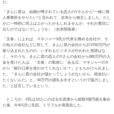
だ。
「きんに君は、結婚が噂されている恋人のYさんから“一緒に個
人事務所をやりたい”と言われて、吉本から独立しました。たし
かに一時的に売上は上がったかもしれませんが、それが裏目に
出たのではないでしょうか」（吉本関係者）
「文春」によれば、マネジャーX氏が代表を務める会社や、そ
の知人の会社などに対して、きんに君の会社から計3760万円が
振り込まれたものの、いずれもビジネスが行われた形跡はな
く、そのうち、きんに君の恋人のYさんの会社から880万円の入
金を受けた人は、「文春」の取材に「ある日、マネジャーのX
から『銀行口座を使わせてくれないか？』ともちかけられまし
た。『きんに君の会社が儲かってしょうがないから、税金払い
たくないんだ』と。40万円の謝礼を出すというので協力しまし
た」と証言しているという。
ところが、X氏は10人にのぼる出資者から総額3億円超を集め
た後、今年5月に失踪。トラブルが表面化した。