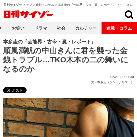
日刊サイゾー トップ
>
連載・コラム
>
本多圭の『芸能界・古今・裏・レポート』
>
中山きんに
日刊サイゾー
メ
お笑い
ドラマ
社会
カルチャー
連載・コラム
本多圭の『芸能界・古今・裏・レポート』
順風満帆の中山きんに君を襲った金
銭トラブル…TKO木本の二の舞いに
なるのか
2024/08/27 11:30
文＝
本多圭（ジャーナリスト）