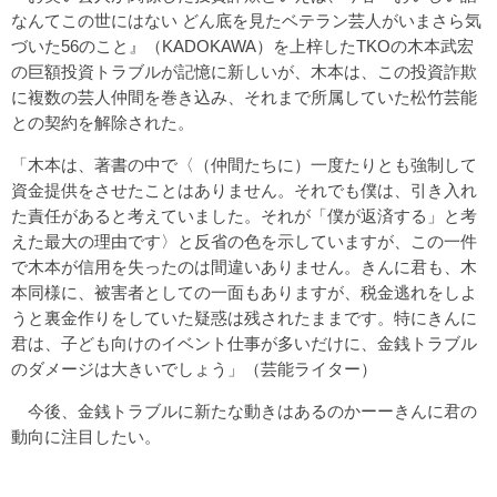
なんてこの世にはない どん底を見たベテラン芸人がいまさら気
づいた56のこと』（KADOKAWA）を上梓したTKOの木本武宏
の巨額投資トラブルが記憶に新しいが、木本は、この投資詐欺
に複数の芸人仲間を巻き込み、それまで所属していた松竹芸能
との契約を解除された。
「木本は、著書の中で〈（仲間たちに）一度たりとも強制して
資金提供をさせたことはありません。それでも僕は、引き入れ
た責任があると考えていました。それが「僕が返済する」と考
えた最大の理由です〉と反省の色を示していますが、この一件
で木本が信用を失ったのは間違いありません。きんに君も、木
本同様に、被害者としての一面もありますが、税金逃れをしよ
うと裏金作りをしていた疑惑は残されたままです。特にきんに
君は、子ども向けのイベント仕事が多いだけに、金銭トラブル
のダメージは大きいでしょう」（芸能ライター）
今後、金銭トラブルに新たな動きはあるのかーーきんに君の
動向に注目したい。