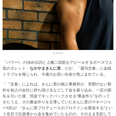
イメージ
「パワー!」の決め台詞と上腕二頭筋をアピールするポーズで人
気のタレント・
なかやまきんに君
。だが、「週刊文春」に金銭
トラブルを報じられ、今後のお笑い生命が危ぶまれている。
「『文春』によれば、きんに君の個人事務所が、実態のない契
約を知人の会社に持ち掛けるなどして金を振り込み、一定の謝
礼を引いた後、現金でキックバックさせる“裏金作り”を行って
きたうえ、その裏金作りを主導していたきんに君のマネージャ
ーX氏が、“きんに君プロデュースのプロテインを製造する”とい
う名目で出資者から金を集めていたものの、そのまま失踪して