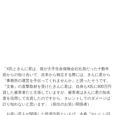
「X氏ときんに君は、彼が大手生命保険会社社員だった十数年
前からの知り合いで、吉本から独立する際には、きんに君から
『事務所の運営を手伝ってくれませんか』と誘ったそうです。
『文春』の直撃取材を受けたきんに君は、自身もX氏に800万円
貸した被害者だと主張していますが、被害者はきんに君の知名
度を信用して出資したのですから、タレントしてのダメージは
計り知れないと思います」（前出のお笑い関係者）
お笑い芸人が関係した投資詐欺といえば、今春『おいしい話