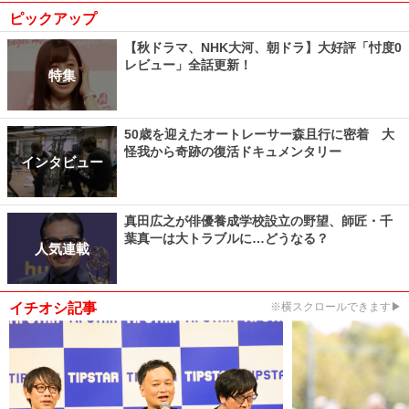
ピックアップ
【秋ドラマ、NHK大河、朝ドラ】大好評「忖度0
レビュー」全話更新！
特集
50歳を迎えたオートレーサー森且行に密着 大
怪我から奇跡の復活ドキュメンタリー
インタビュー
真田広之が俳優養成学校設立の野望、師匠・千
葉真一は大トラブルに…どうなる？
人気連載
イチオシ記事
※横スクロールできます▶