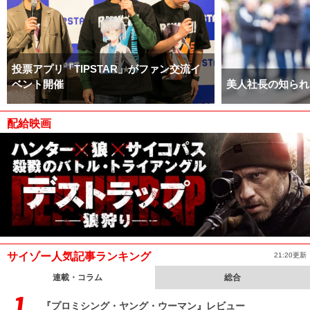
投票アプリ「TIPSTAR」がファン交流イ
ベント開催
美人社長の知られ
配給映画
サイゾー人気記事ランキング
21:20更新
連載・コラム
総合
『プロミシング・ヤング・ウーマン』レビュー