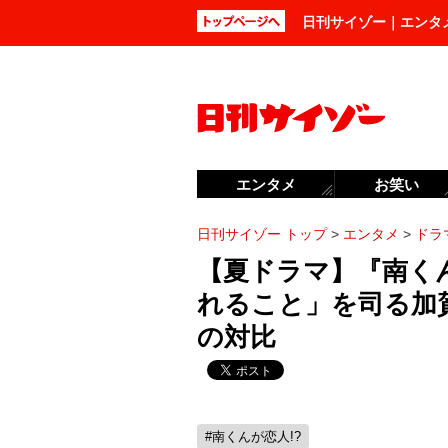
日刊サイゾー｜エンタ
エンタメ
お笑い
日刊サイゾー トップ
>
エンタメ
>
ドラ
【夏ドラマ】『南くん
れること」を司る加
の対比
#南くんが恋人!?