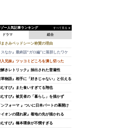
イゾー人気記事ランキング
すべて見る
ドラマ
総合
澤まさみベッドシーン称賛の理由
ミスなか』最終話“ガロ編”に落胆したワケ
潜入兄妹』ツッコミどころを潰し切った
嘘解きレトリック』抽出された普遍性
若草物語』相手に「好きじゃない」と伝える
おむすび』また食いすぎてる翔也
おむすび』被災者の「暮らし」を描かず
インフォーマ 』ついに日本パートの幕開け
ライオンの隠れ家』着地の先が描かれる
おむすび』橋本環奈が不憫すぎる