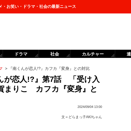
メ・お笑い・ドラマ・社会の最新ニュース
ドラマ
社会
カルチャー
連
マ
>
『南くんが恋人!?』カフカ『変身』との対比
が恋人!?』第7話 「受け入
賀まりこ カフカ『変身』と
2024/09/04 13:00
文＝
どらまっ子AKIちゃん