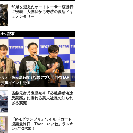
50歳を迎えたオートレーサー森且行
に密着 大怪我から奇跡の復活ドキ
ュメンタリー
チオシ記事
リオ・鬼ヶ島解散？投票アプリ「TIPSTAR」
ン交流イベント開催
斎藤元彦兵庫県知事「公職選挙法違
反疑惑」に揺れる美人社長の知られ
ざる素顔
『M-1グランプリ』ワイルドカード
投票最終日 TVer「いいね」ランキ
ングTOP30！