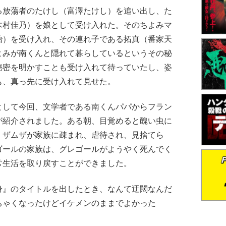
放蕩者のたけし（富澤たけし）を追い出し、た
木村佳乃）を娘として受け入れた。そのちよみマ
治）を受け入れ、その連れ子である拓真（番家天
よみが南くんと隠れて暮らしているというその秘
秘密を明かすことも受け入れて待っていたし、姿
も、真っ先に受け入れて見せた。
して今回、文学者である南くんパパからフラン
が紹介されました。ある朝、目覚めると醜い虫に
・ザムザが家族に疎まれ、虐待され、見捨てら
ゴールの家族は、グレゴールがようやく死んでく
常生活を取り戻すことができました。
』のタイトルを出したとき、なんて迂闊なんだ
ちゃくなったけどイケメンのままでよかった