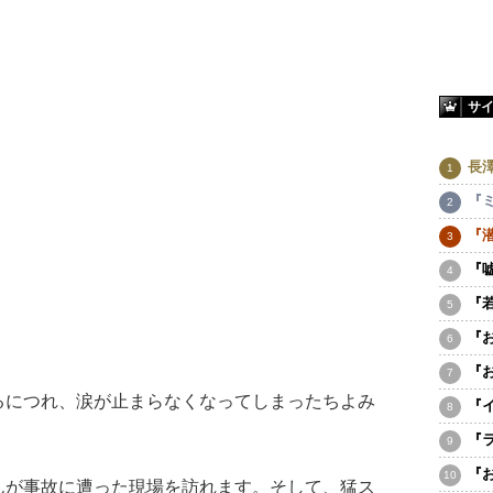
サ
長
『
『
『
『
『
『
につれ、涙が止まらなくなってしまったちよみ
『
『
『
が事故に遭った現場を訪れます。そして、猛ス