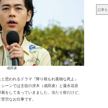
成田凌
と思われるドラマ『降り積もれ孤独な死よ』
トシーンでは主役の冴木（成田凌）と蓮水花音
厚着をして去っていきました。当たり前だけど、
ご苦労なお仕事です。