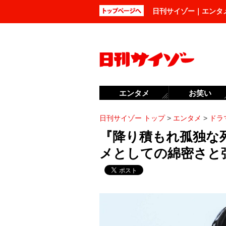
日刊サイゾー｜エンタ
エンタメ
お笑い
日刊サイゾー トップ
>
エンタメ
>
ドラ
『降り積もれ孤独な
メとしての綿密さと