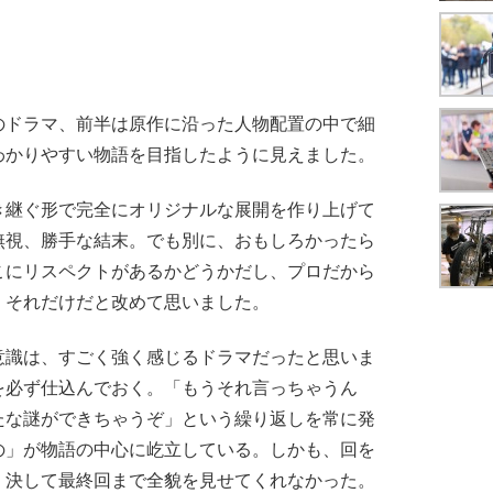
ドラマ、前半は原作に沿った人物配置の中で細
わかりやすい物語を目指したように見えました。
継ぐ形で完全にオリジナルな展開を作り上げて
無視、勝手な結末。でも別に、おもしろかったら
こにリスペクトがあるかどうかだし、プロだから
、それだけだと改めて思いました。
識は、すごく強く感じるドラマだったと思いま
を必ず仕込んでおく。「もうそれ言っちゃうん
たな謎ができちゃうぞ」という繰り返しを常に発
の」が物語の中心に屹立している。しかも、回を
、決して最終回まで全貌を見せてくれなかった。