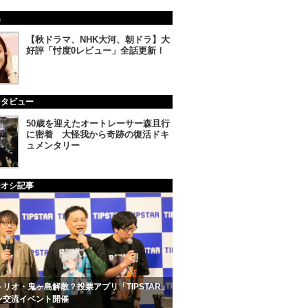
集
【秋ドラマ、NHK大河、朝ドラ】大
好評「忖度0レビュー」全話更新！
ンタビュー
50歳を迎えたオートレーサー森且行
に密着 大怪我から奇跡の復活ドキ
ュメンタリー
チオシ記事
リオ・鬼ヶ島解散？投票アプリ「TIPSTAR」
ン交流イベント開催