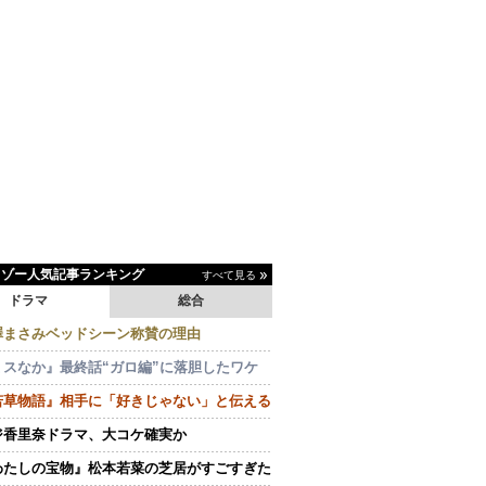
イゾー人気記事ランキング
すべて見る
ドラマ
総合
澤まさみベッドシーン称賛の理由
ミスなか』最終話“ガロ編”に落胆したワケ
若草物語』相手に「好きじゃない」と伝える
ジ香里奈ドラマ、大コケ確実か
わたしの宝物』松本若菜の芝居がすごすぎた