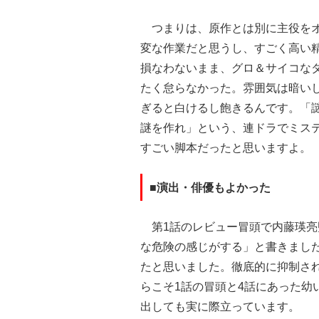
つまりは、原作とは別に主役をオ
変な作業だと思うし、すごく高い
損なわないまま、グロ＆サイコな
たく怠らなかった。雰囲気は暗い
ぎると白けるし飽きるんです。「
謎を作れ」という、連ドラでミス
すごい脚本だったと思いますよ。
■演出・俳優もよかった
第1話のレビュー冒頭で内藤瑛亮
な危険の感じがする」と書きまし
たと思いました。徹底的に抑制さ
らこそ1話の冒頭と4話にあった幼
出しても実に際立っています。