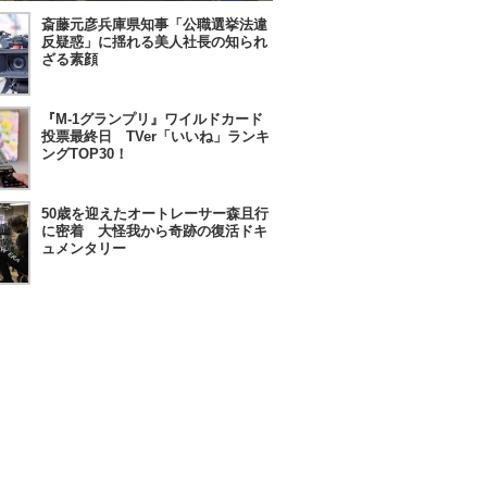
斎藤元彦兵庫県知事「公職選挙法違
反疑惑」に揺れる美人社長の知られ
ざる素顔
『M-1グランプリ』ワイルドカード
投票最終日 TVer「いいね」ランキ
ングTOP30！
50歳を迎えたオートレーサー森且行
に密着 大怪我から奇跡の復活ドキ
ュメンタリー