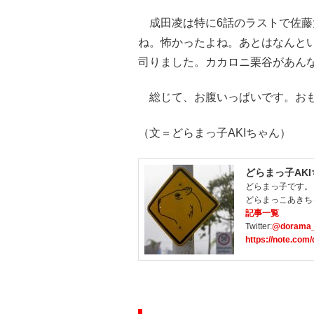
成田凌は特に6話のラストで佐藤
ね。怖かったよね。あとはなんと
司りました。カカロニ栗谷があん
総じて、お腹いっぱいです。おも
（文＝どらまっ子AKIちゃん）
どらまっ子AK
どらまっ子です。
どらまっこあきち
記事一覧
Twitter:
@dorama_
https://note.com