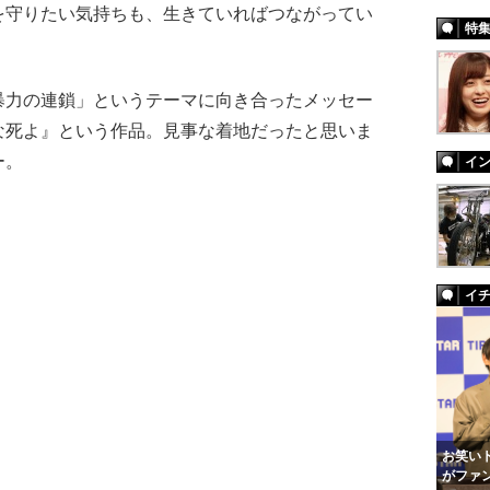
を守りたい気持ちも、生きていればつながってい
特
力の連鎖」というテーマに向き合ったメッセー
な死よ』という作品。見事な着地だったと思いま
ー。
イ
イ
お笑いト
がファ