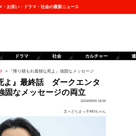
メ・お笑い・ドラマ・社会の最新ニュース
ドラマ
社会
カルチャー
連
マ
>
『降り積もれ孤独な死よ』強固なメッセージ
死よ』最終話 ダークエンタ
強固なメッセージの両立
2024/09/09 18:00
文＝
どらまっ子AKIちゃん