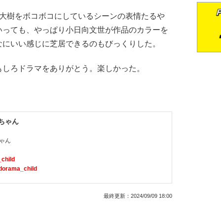
大樹をボコボコにしているシーンの表情たるや
いっても、やっぱり小日向文世が作品のカラーを
なにいい感じに芝居できるのもびっくりした。
しろドラマをありがとう。楽しかった。
Iちゃん
ゃん
child
/dorama_child
最終更新：
2024/09/09 18:00