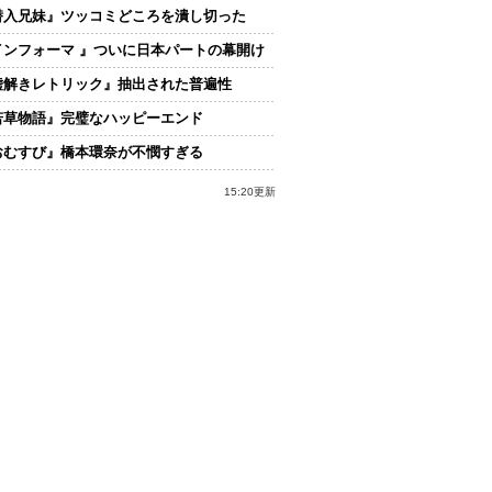
潜入兄妹』ツッコミどころを潰し切った
インフォーマ 』ついに日本パートの幕開け
嘘解きレトリック』抽出された普遍性
若草物語』完璧なハッピーエンド
おむすび』橋本環奈が不憫すぎる
15:20更新