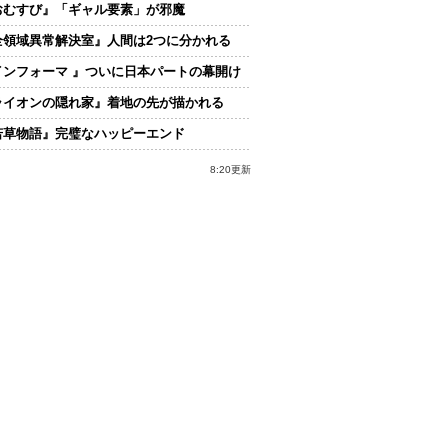
おむすび』「ギャル要素」が邪魔
全領域異常解決室』人間は2つに分かれる
インフォーマ 』ついに日本パートの幕開け
ライオンの隠れ家』着地の先が描かれる
若草物語』完璧なハッピーエンド
8:20更新