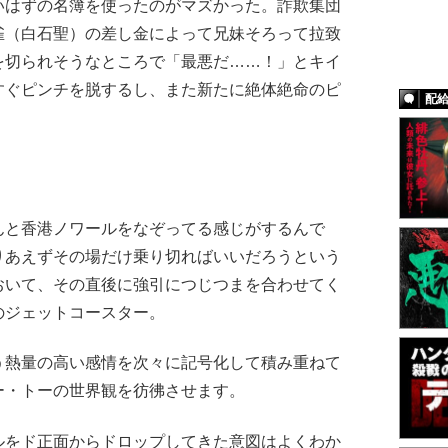
いはずの名簿を使ったのがマズかった。詐欺集団
雀（白石聖）の差し金によって兄妹そろって拉致
を切られそうなところで「最悪だ……！」とキイ
すぐピンチを脱するし、また新たに絶体絶命のピ
配
と香港ノワールをなぞってる感じがするんで
りあえずその場だけ乗り切ればいいだろうという
おいて、その直後に強引につじつまを合わせてく
のジェットコースター。
熱量の高い感情を次々に記号化して積み重ねて
ー・トーの世界観を彷彿させます。
をド正面からドロップしてきた意図はよくわか