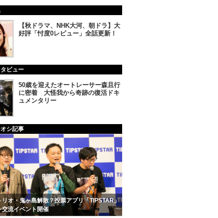
集
【秋ドラマ、NHK大河、朝ドラ】大
好評「忖度0レビュー」全話更新！
ンタビュー
50歳を迎えたオートレーサー森且行
に密着 大怪我から奇跡の復活ドキ
ュメンタリー
チオシ記事
リオ・鬼ヶ島解散？投票アプリ「TIPSTAR」
ン交流イベント開催