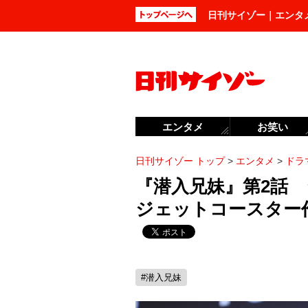
日刊サイゾー｜エンタ
エンタメ
お笑い
日刊サイゾー トップ
>
エンタメ
>
ドラ
『潜入兄妹』第2話
ジェットコースター
#潜入兄妹