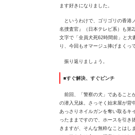
ます好きになりました。
というわけで、ゴリゴリの香港ノ
名捜査官』（日本テレビ系）も第
文字で「全員犬死62時間前」と大
り、今回もオマージュ捧げまくっ
振り返りましょう。
■すぐ解決、すぐピンチ
前回、「警察の犬」であることが
の潜入兄妹。さっそく始末屋が背
あっさりネイルガンを奪い取るキ
ったままですので、ホースを引き
きますが、そんな無粋なことはし