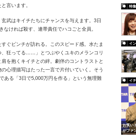
たと言います。
特
玄武はキイチたちにチャンスを与えます。3日
。できなければ殺す、連帯責任でハコごと全員。
イ
すぐピンチが訪れる。このスピード感。水たま
つ、狂ってる……」とつぶやくユキのメランコリ
と肩を抱くキイチとの絆。劇伴のコントラストと
物の心理描写はたった一言で片付いていく。そう
ある「3日で5,000万円を作る」という無理難
イ
お笑いト
がファ