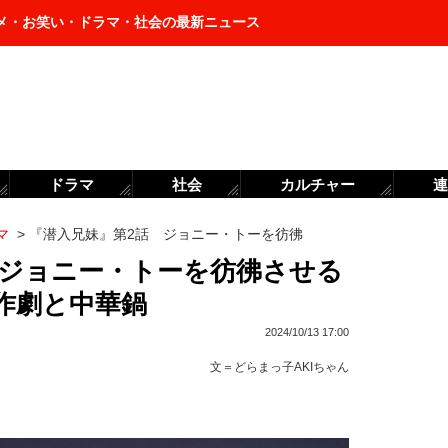
メ・お笑い・ドラマ・社会の最新ニュース
ドラマ
社会
カルチャー
連
マ
>
『潜入兄妹』第2話 ジョニー・トーを彷彿
 ジョニー・トーを彷彿させる
作劇と中華鍋
2024/10/13 17:00
文＝
どらまっ子AKIちゃん