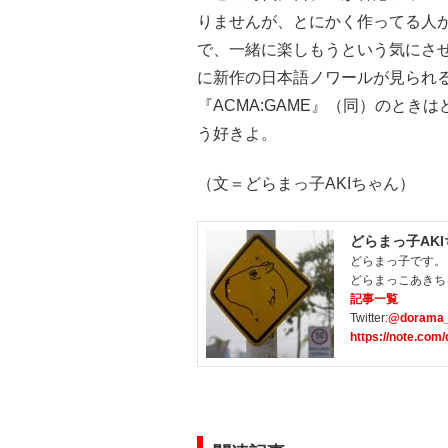
りませんが、とにかく作ってる人
で、一緒に楽しもうという気にさ
に新作の日本語ノワールが見られ
『ACMA:GAME』（同）のと
う好きよ。
（文＝どらまっ子AKIちゃん）
どらまっ子AK
どらまっ子です。
どらまっこあきち
記事一覧
Twitter:
@dorama_
https://note.com