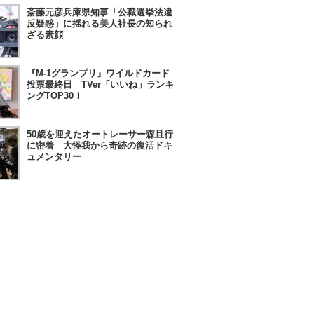
斎藤元彦兵庫県知事「公職選挙法違
反疑惑」に揺れる美人社長の知られ
ざる素顔
『M-1グランプリ』ワイルドカード
投票最終日 TVer「いいね」ランキ
ングTOP30！
50歳を迎えたオートレーサー森且行
に密着 大怪我から奇跡の復活ドキ
ュメンタリー