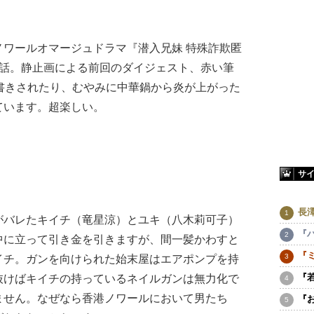
ワールオマージュドラマ『潜入兄妹 特殊詐欺匿
2話。静止画による前回のダイジェスト、赤い筆
書きされたり、むやみに中華鍋から炎が上がった
ています。超楽しい。
サ
長
バレたキイチ（竜星涼）とユキ（八木莉可子）
『
中に立って引き金を引きますが、間一髪かわすと
『
イチ。ガンを向けられた始末屋はエアポンプを持
『
抜けばキイチの持っているネイルガンは無力化で
ません。なぜなら香港ノワールにおいて男たち
『