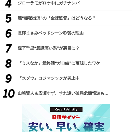
ジローラモがロケ中にガチナンパ
瀧“極秘出演”の『全裸監督』はどうなる？
長澤まさみベッドシーン称賛の理由
森下千里“意識高い系”が裏目に？
『ミスなか』最終話“ガロ編”に落胆したワケ
『水ダウ』コジマジックが炎上中
山崎賢人＆広瀬すず、すれ違い破局危機報道も…