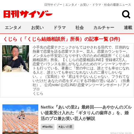
日刊サイゾー｜エンタメ・お笑い・ドラマ・社会の最新ニュース
日刊サイゾー
エンタメ
お笑い
ドラマ
社会
カルチャー
連載
くじら（「くじら結婚相談所」所長）の記事一覧 (3件)
小手先の恋愛テクニックがもてはやされる現代で、圧倒的な
熱量で恋愛を語る恋愛マスター。芸人。恋愛カウンセラー。
メンタルが不安定になりやすい方のための相談所『くじら結
婚相談所』所長。【くじらの恋愛相談LINE】登録者2万人。
恋愛でバランスを崩しがちな人のためのマンツーマンサポー
トも行っている。著書に『世の中には、誰とでも幸せになれ
る人と、誰といても幸せになれない人の二通りしかいな
い。』（宝島社）や『君はモテないんじゃない、フラれてな
いだけだ あなたの恋をダメにする25個の“思い込み”』（扶桑
社）。
公式note
/
公式LINE
/
恋愛マンツーマンサポート
/
アメ
ブロ
くじら
Netflix『あいの里2』最終回――あやかんのズル
い提案受け入れた「ギタりんの歯痒さ」を、婚
活のプロ兼お笑い芸人が解説
Netflix
あいの里
2024/12/09 16:00