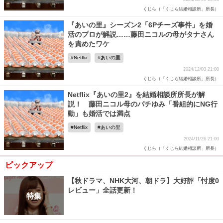
くじら（「くじら結婚相談所」所長）
『あいの里』シーズン2「6Pチーズ事件」を婚
活のプロが解説……藤田ニコルの母がタナさん
を責めたワケ
Netflix
あいの里
2024/12/03 21:00
くじら（「くじら結婚相談所」所長）
Netflix『あいの里2』を結婚相談所所長が解
説！ 藤田ニコル母のパチゆみ「番組的にNG行
動」も婚活では満点
Netflix
あいの里
2024/11/26 21:00
くじら（「くじら結婚相談所」所長）
ピックアップ
【秋ドラマ、NHK大河、朝ドラ】大好評「忖度0
レビュー」全話更新！
特集