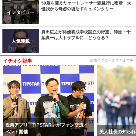
50歳を迎えたオートレーサー森且行に密着 大
怪我から奇跡の復活ドキュメンタリー
インタビュー
真田広之が俳優養成学校設立の野望、師匠・千
葉真一は大トラブルに…どうなる？
人気連載
イチオシ記事
※横スクロールできます▶
投票アプリ「TIPSTAR」がファン交流イ
ベント開催
美人社長の知られ