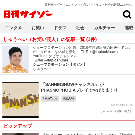
日刊サイゾー｜エンタメ・お笑い・ドラマ・社会の最新ニュース
日刊サイゾー
エンタメ
お笑い
ドラマ
社会
カルチャー
連載
しゅうへい（お笑い芸人）の記事一覧 (1件)
シュープロモーション所属。2019年沖縄出身の同級生でコン
ビ「タピオ」を結成し活動。 TikTok:@tapiookinawa
YouTube:タピオチャンネル
Twitter:
@tapioshuhei
シュープロモーション【タピオ】
しゅうへい
『SANNINSHOWチャンネル』が
PHASMOPHOBIAプレイでおびえまくり！
YouTube
三人称
2022/04/18 21:00
しゅうへい（お笑い芸人）
ピックアップ