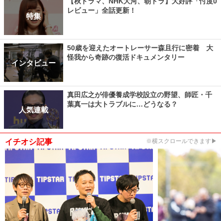
【秋ドラマ、NHK大河、朝ドラ】大好評「忖度0
レビュー」全話更新！
特集
50歳を迎えたオートレーサー森且行に密着 大
怪我から奇跡の復活ドキュメンタリー
インタビュー
真田広之が俳優養成学校設立の野望、師匠・千
葉真一は大トラブルに…どうなる？
人気連載
イチオシ記事
※横スクロールできます▶