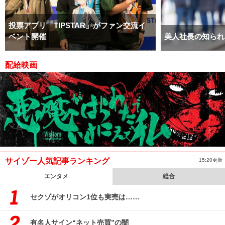
投票アプリ「TIPSTAR」がファン交流イ
ベント開催
美人社長の知られ
配給映画
サイゾー人気記事ランキング
15:20更新
エンタメ
総合
セクゾがオリコン1位も実売は……
有名人サイン“ネット売買”の闇