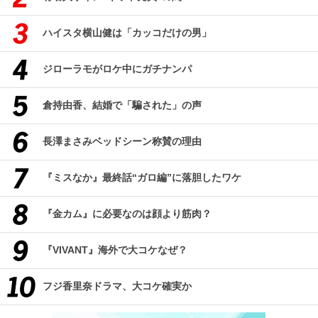
ハイスタ横山健は「カッコだけの男」
ジローラモがロケ中にガチナンパ
倉持由香、結婚で「騙された」の声
長澤まさみベッドシーン称賛の理由
『ミスなか』最終話“ガロ編”に落胆したワケ
『金カム』に必要なのは顔より筋肉？
『VIVANT』海外で大コケなぜ？
フジ香里奈ドラマ、大コケ確実か