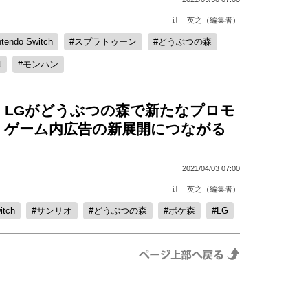
辻 英之（編集者）
ntendo Switch
スプラトゥーン
どうぶつの森
t
モンハン
、LGがどうぶつの森で新たなプロモ
！ゲーム内広告の新展開につながる
2021/04/03 07:00
辻 英之（編集者）
itch
サンリオ
どうぶつの森
ポケ森
LG