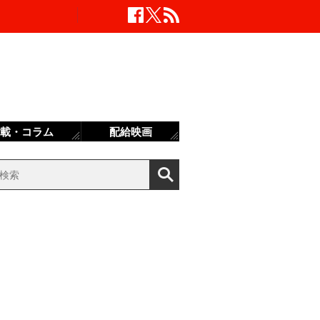
載・コラム
配給映画