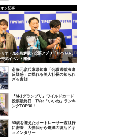
チオシ記事
リオ・鬼ヶ島解散？投票アプリ「TIPSTAR」
ン交流イベント開催
斎藤元彦兵庫県知事「公職選挙法違
反疑惑」に揺れる美人社長の知られ
ざる素顔
『M-1グランプリ』ワイルドカード
投票最終日 TVer「いいね」ランキ
ングTOP30！
50歳を迎えたオートレーサー森且行
に密着 大怪我から奇跡の復活ドキ
ュメンタリー