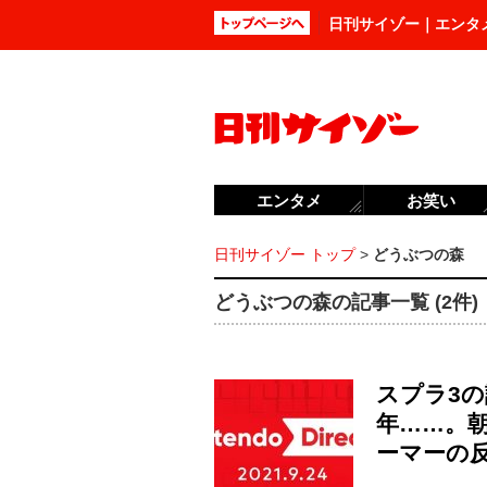
日刊サイゾー｜エンタ
エンタメ
お笑い
日刊サイゾー トップ
>
どうぶつの森
どうぶつの森の記事一覧 (2件)
スプラ3
年……。朝
ーマーの