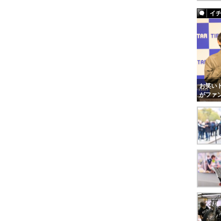
イ
お笑いト
がファ