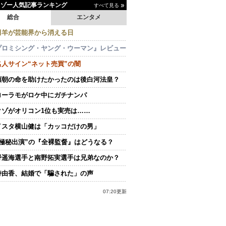
イゾー人気記事ランキング
すべて見る
総合
エンタメ
田羊が芸能界から消える日
プロミシング・ヤング・ウーマン』レビュー
名人サイン“ネット売買”の闇
頼朝の命を助けたかったのは後白河法皇？
ローラモがロケ中にガチナンパ
クゾがオリコン1位も実売は……
イスタ横山健は「カッコだけの男」
“極秘出演”の『全裸監督』はどうなる？
野遥海選手と南野拓実選手は兄弟なのか？
持由香、結婚で「騙された」の声
07:20更新