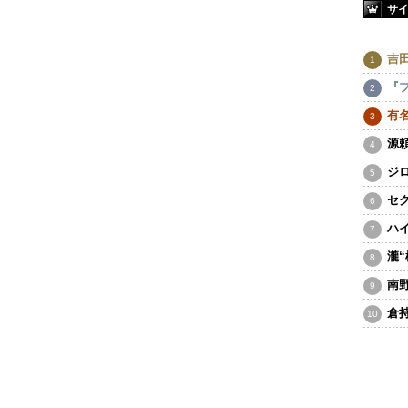
サ
吉
『
有
源
ジ
セ
ハ
瀧
南
倉