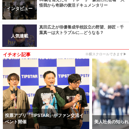
怪我から奇跡の復活ドキュメンタリー
インタビュー
真田広之が俳優養成学校設立の野望、師匠・千
葉真一は大トラブルに…どうなる？
人気連載
イチオシ記事
※横スクロールできます▶
投票アプリ「TIPSTAR」がファン交流イ
ベント開催
美人社長の知られ