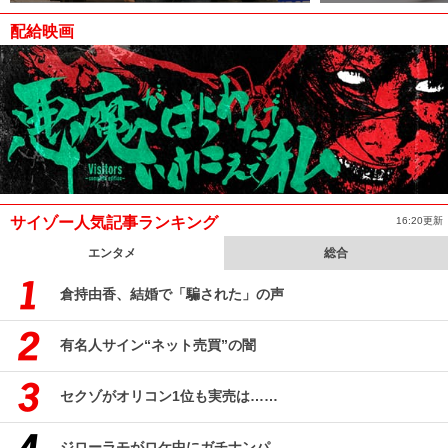
配給映画
サイゾー人気記事ランキング
16:20更新
エンタメ
総合
倉持由香、結婚で「騙された」の声
有名人サイン“ネット売買”の闇
セクゾがオリコン1位も実売は……
ジローラモがロケ中にガチナンパ