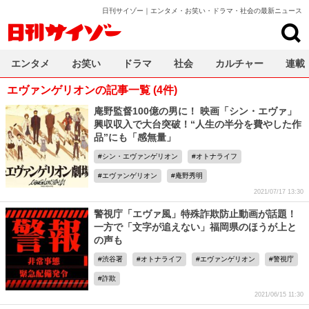
日刊サイゾー｜エンタメ・お笑い・ドラマ・社会の最新ニュース
日刊サイゾー
エンタメ
お笑い
ドラマ
社会
カルチャー
連載
エヴァンゲリオンの記事一覧 (4件)
庵野監督100億の男に！ 映画「シン・エヴァ」
興収収入で大台突破！“人生の半分を費やした作
品”にも「感無量」
シン・エヴァンゲリオン
オトナライフ
エヴァンゲリオン
庵野秀明
2021/07/17 13:30
警視庁「エヴァ風」特殊詐欺防止動画が話題！
一方で「文字が追えない」福岡県のほうが上と
の声も
渋谷署
オトナライフ
エヴァンゲリオン
警視庁
詐欺
2021/06/15 11:30