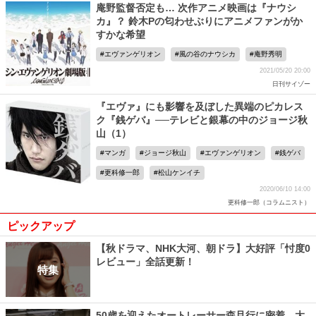
庵野監督否定も… 次作アニメ映画は『ナウシ
カ』？ 鈴木Pの匂わせぶりにアニメファンがか
すかな希望
エヴァンゲリオン
風の谷のナウシカ
庵野秀明
2021/05/20 20:00
日刊サイゾー
『エヴァ』にも影響を及ぼした異端のピカレス
ク『銭ゲバ』──テレビと銀幕の中のジョージ秋
山（1）
マンガ
ジョージ秋山
エヴァンゲリオン
銭ゲバ
更科修一郎
松山ケンイチ
2020/06/10 14:00
更科修一郎（コラムニスト）
ピックアップ
【秋ドラマ、NHK大河、朝ドラ】大好評「忖度0
レビュー」全話更新！
特集
50歳を迎えたオートレーサー森且行に密着 大