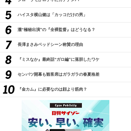
ハイスタ横山健は「カッコだけの男」
瀧“極秘出演”の『全裸監督』はどうなる？
長澤まさみベッドシーン称賛の理由
『ミスなか』最終話“ガロ編”に落胆したワケ
センバツ開幕も観客席はガラガラの春夏格差
『金カム』に必要なのは顔より筋肉？