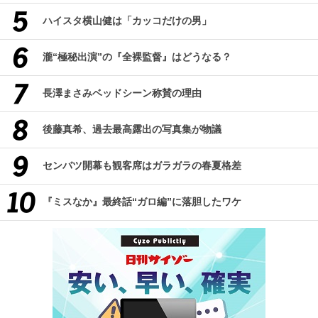
ハイスタ横山健は「カッコだけの男」
瀧“極秘出演”の『全裸監督』はどうなる？
長澤まさみベッドシーン称賛の理由
後藤真希、過去最高露出の写真集が物議
センバツ開幕も観客席はガラガラの春夏格差
『ミスなか』最終話“ガロ編”に落胆したワケ