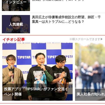
インタビュー
真田広之が俳優養成学校設立の野望、師匠・千
葉真一は大トラブルに…どうなる？
人気連載
イチオシ記事
※横スクロールできます▶
投票アプリ「TIPSTAR」がファン交流イ
ベント開催
美人社長の知られ