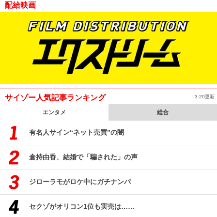
配給映画
サイゾー人気記事ランキング
3:20更新
エンタメ
総合
有名人サイン“ネット売買”の闇
倉持由香、結婚で「騙された」の声
ジローラモがロケ中にガチナンパ
セクゾがオリコン1位も実売は……