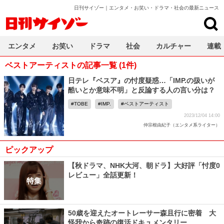
日刊サイゾー｜エンタメ・お笑い・ドラマ・社会の最新ニュース
日刊サイゾー
エンタメ
お笑い
ドラマ
社会
カルチャー
連載
ベストアーティストの記事一覧 (1件)
日テレ『ベスア』の忖度疑惑…「IMP.の扱いが
酷いとか意味不明」と反論する人の言い分は？
TOBE
IMP.
ベストアーティスト
2023/12/04 14:00
仲宗根由紀子（エンタメ系ライター）
ピックアップ
【秋ドラマ、NHK大河、朝ドラ】大好評「忖度0
レビュー」全話更新！
特集
50歳を迎えたオートレーサー森且行に密着 大
怪我から奇跡の復活ドキュメンタリー