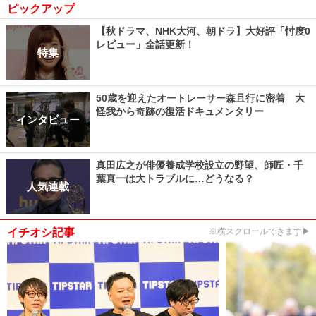
ピックアップ
【秋ドラマ、NHK大河、朝ドラ】大好評「忖度0
レビュー」全話更新！
特集
50歳を迎えたオートレーサー森且行に密着 大
怪我から奇跡の復活ドキュメンタリー
インタビュー
真田広之が俳優養成学校設立の野望、師匠・千
葉真一は大トラブルに…どうなる？
人気連載
イチオシ記事
※横スクロールできます▶