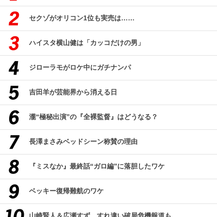
セクゾがオリコン1位も実売は……
ハイスタ横山健は「カッコだけの男」
ジローラモがロケ中にガチナンパ
吉田羊が芸能界から消える日
瀧“極秘出演”の『全裸監督』はどうなる？
長澤まさみベッドシーン称賛の理由
『ミスなか』最終話“ガロ編”に落胆したワケ
ベッキー復帰難航のワケ
山崎賢人＆広瀬すず、すれ違い破局危機報道も…