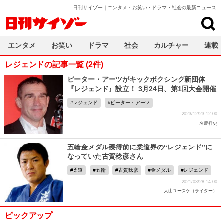
日刊サイゾー｜エンタメ・お笑い・ドラマ・社会の最新ニュース
日刊サイゾー
エンタメ
お笑い
ドラマ
社会
カルチャー
連載
レジェンドの記事一覧 (2件)
ピーター・アーツがキックボクシング新団体
『レジェンド』設立！ 3月24日、第1回大会開催
レジェンド
ピーター・アーツ
2023/12/23 12:00
名鹿祥史
五輪金メダル獲得前に柔道界の“レジェンド”に
なっていた古賀稔彦さん
柔道
五輪
古賀稔彦
金メダル
レジェンド
2021/03/28 14:00
大山ユースケ（ライター）
ピックアップ