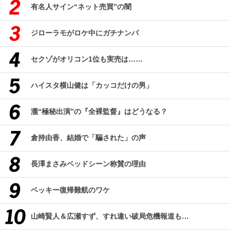
有名人サイン“ネット売買”の闇
ジローラモがロケ中にガチナンパ
セクゾがオリコン1位も実売は……
ハイスタ横山健は「カッコだけの男」
瀧“極秘出演”の『全裸監督』はどうなる？
倉持由香、結婚で「騙された」の声
長澤まさみベッドシーン称賛の理由
ベッキー復帰難航のワケ
山崎賢人＆広瀬すず、すれ違い破局危機報道も…