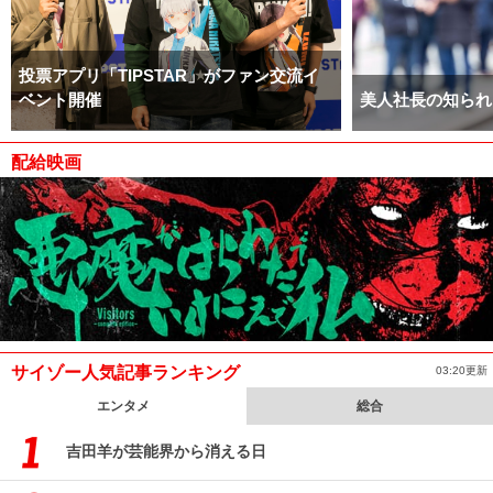
投票アプリ「TIPSTAR」がファン交流イ
ベント開催
美人社長の知られ
配給映画
サイゾー人気記事ランキング
03:20更新
エンタメ
総合
吉田羊が芸能界から消える日