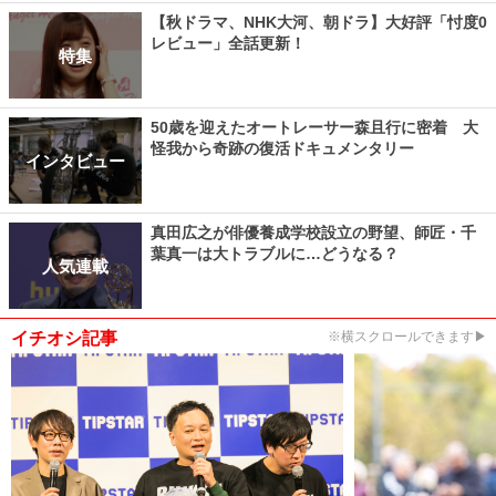
【秋ドラマ、NHK大河、朝ドラ】大好評「忖度0
レビュー」全話更新！
特集
50歳を迎えたオートレーサー森且行に密着 大
怪我から奇跡の復活ドキュメンタリー
インタビュー
真田広之が俳優養成学校設立の野望、師匠・千
葉真一は大トラブルに…どうなる？
人気連載
イチオシ記事
※横スクロールできます▶