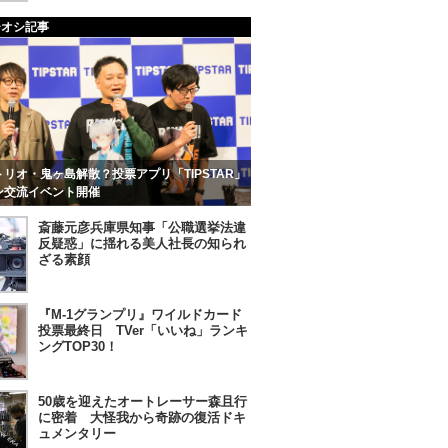
チオシ記事
リオ・鬼ヶ島解散？投票アプリ「TIPSTAR」
ン交流イベント開催
斎藤元彦兵庫県知事「公職選挙法違
反疑惑」に揺れる美人社長の知られ
ざる素顔
『M-1グランプリ』ワイルドカード
投票最終日 TVer「いいね」ランキ
ングTOP30！
50歳を迎えたオートレーサー森且行
に密着 大怪我から奇跡の復活ドキ
ュメンタリー