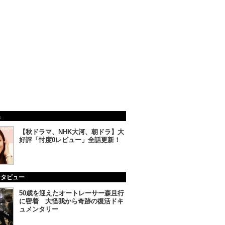
集
【秋ドラマ、NHK大河、朝ドラ】大
好評「忖度0レビュー」全話更新！
ンタビュー
50歳を迎えたオートレーサー森且行
に密着 大怪我から奇跡の復活ドキ
ュメンタリー