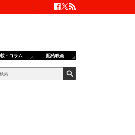
載・コラム
配給映画