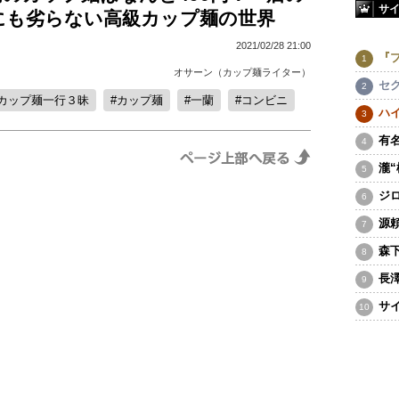
サ
にも劣らない高級カップ麺の世界
2021/02/28 21:00
『
オサーン（カップ麺ライター）
セ
カップ麺一行３昧
カップ麺
一蘭
コンビニ
ハ
有
瀧
ジ
源
森
長
サ