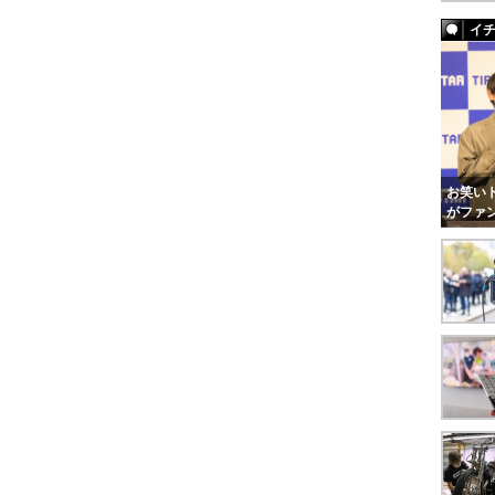
イ
お笑いト
がファ