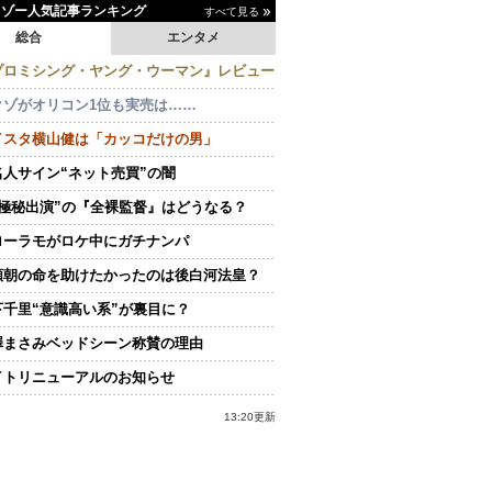
イゾー人気記事ランキング
すべて見る
総合
エンタメ
プロミシング・ヤング・ウーマン』レビュー
クゾがオリコン1位も実売は……
イスタ横山健は「カッコだけの男」
名人サイン“ネット売買”の闇
“極秘出演”の『全裸監督』はどうなる？
ローラモがロケ中にガチナンパ
頼朝の命を助けたかったのは後白河法皇？
下千里“意識高い系”が裏目に？
澤まさみベッドシーン称賛の理由
イトリニューアルのお知らせ
13:20更新