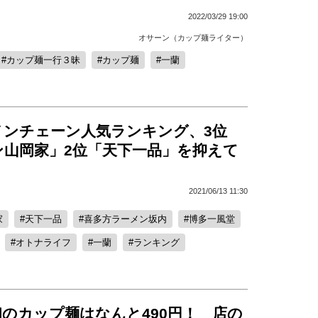
2022/03/29 19:00
オサーン（カップ麺ライター）
カップ麺一行３昧
カップ麺
一蘭
メンチェーン人気ランキング、3位
ン山岡家」2位「天下一品」を抑えて
2021/06/13 11:30
家
天下一品
喜多方ラーメン坂内
博多一風堂
オトナライフ
一蘭
ランキング
のカップ麺はなんと490円！ 店の