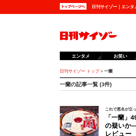
日刊サイゾー｜エンタ
エンタメ
お笑い
日刊サイゾー トップ
>
一蘭
一蘭の記事一覧 (3件)
これで悪名が立
「一蘭」4
の疑いか―
レビュー