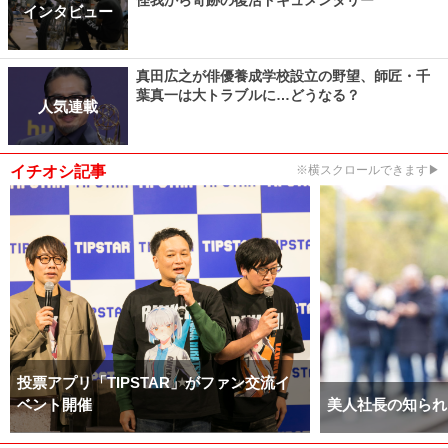
怪我から奇跡の復活ドキュメンタリー
インタビュー
真田広之が俳優養成学校設立の野望、師匠・千
葉真一は大トラブルに…どうなる？
人気連載
イチオシ記事
※横スクロールできます▶
投票アプリ「TIPSTAR」がファン交流イ
ベント開催
美人社長の知られ