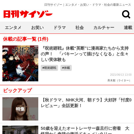
日刊サイゾー｜エンタメ・お笑い・ドラマ・社会の最新ニュース
日刊サイゾー
エンタメ
お笑い
ドラマ
社会
カルチャー
連載
休載の記事一覧 (1件)
『呪術廻戦』休載“英断”に漫画家たちから支持
の声！ 「バキーンって描けなくなる」と生々
しい実体験も
呪術廻戦
休載
2021/06/13 13:00
斉木順（ライター）
ピックアップ
【秋ドラマ、NHK大河、朝ドラ】大好評「忖度0
レビュー」全話更新！
特集
50歳を迎えたオートレーサー森且行に密着 大