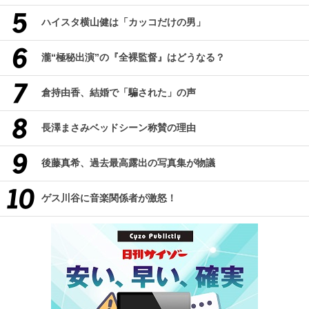
ハイスタ横山健は「カッコだけの男」
瀧“極秘出演”の『全裸監督』はどうなる？
倉持由香、結婚で「騙された」の声
長澤まさみベッドシーン称賛の理由
後藤真希、過去最高露出の写真集が物議
ゲス川谷に音楽関係者が激怒！