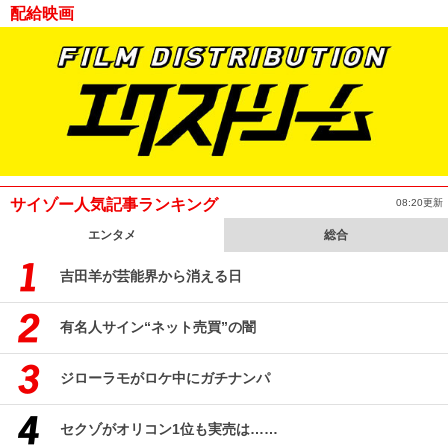
配給映画
サイゾー人気記事ランキング
08:20更新
エンタメ
総合
吉田羊が芸能界から消える日
有名人サイン“ネット売買”の闇
ジローラモがロケ中にガチナンパ
セクゾがオリコン1位も実売は……